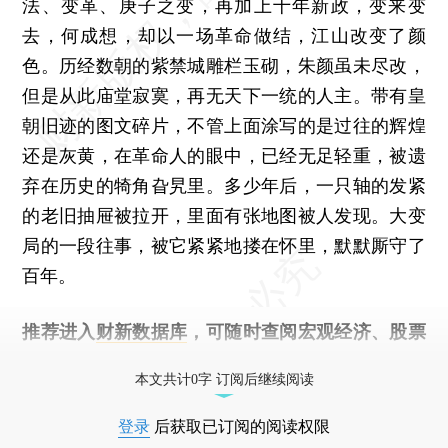
法、变革、庚子之变，再加上十年新政，变来变
去，何成想，却以一场革命做结，江山改变了颜
色。历经数朝的紫禁城雕栏玉砌，朱颜虽未尽改，
但是从此庙堂寂寞，再无天下一统的人主。带有皇
朝旧迹的图文碎片，不管上面涂写的是过往的辉煌
还是灰黄，在革命人的眼中，已经无足轻重，被遗
弃在历史的犄角旮旯里。多少年后，一只轴的发紧
的老旧抽屉被拉开，里面有张地图被人发现。大变
局的一段往事，被它紧紧地搂在怀里，默默厮守了
百年。
推荐进入
财新数据库
，可随时查阅宏观经济、股票
债券、公司人物，财经数据尽在掌握。
本文共计0字 订阅后继续阅读
登录
后获取已订阅的阅读权限