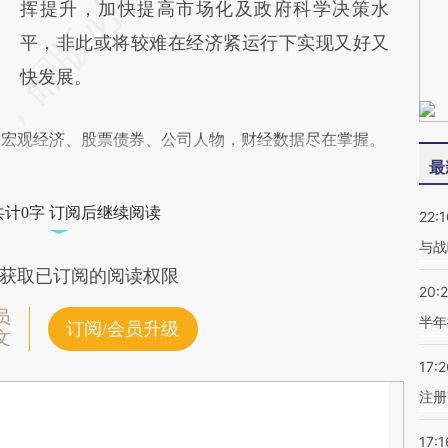
挥提升，加快提高市场化及政府科学决策水
平，非此或将较难在经济紧运行下实现又好又
快发展。
阅宏观经济、股票债券、公司人物，财经数据尽在掌握。
最
共计0字 订阅后继续阅读
22:1
与战
获取已订阅的阅读权限
20:
员
半年
订阅/会员升级
文
17:2
注册
17:1