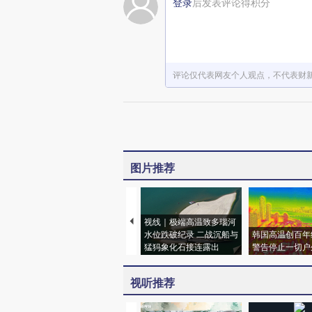
登录
后发表评论得积分
评论仅代表网友个人观点，不代表财
图片推荐
视线｜极端高温致多瑙河
水位跌破纪录 二战沉船与
韩国高温创百年
猛犸象化石接连露出
警告停止一切户
视听推荐