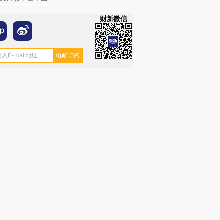
财新微信
OX的吸金
马航飞行员跨国走私7万
视线｜被称为“蟑螂”的印
让中产们甘
粒摇头丸 尿检体内含3种
度Z世代 用街头抗争将教
秘鲁纳斯
”？
毒品
育部长拱下台
13人遇难