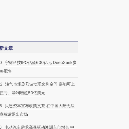
新文章
0
宇树科技IPO估值600亿元 DeepSeek参
略配售
22
油气市场剧烈波动现套利空间 嘉能可上
扭亏、净利增超50亿美元
6
贝恩资本宣布收购贡茶 在中国大陆无法
商标后退出市场
6
电动汽车需求高涨驱动澳洲车市增长 中