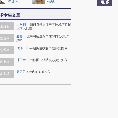
沈建光
张斌
电邮
多专栏文章
王永利
：
如何看待近期中美经济增长超
观分析
预期大反差
夏磊
：
城中村改造对未来5年的房地产
观视界
影响
张涛
：
10年期美债收益率扭转的因素
场观察
钟正生
：
中秋国庆消费复苏势头如何
胜市场
周君芝
：
年内的财政空间
本市场