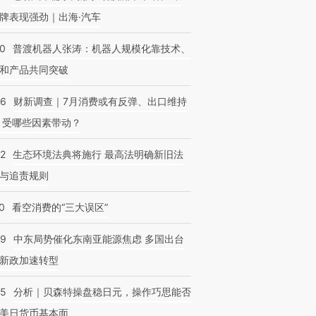
牌表现强劲｜出海·汽车
00
普渡机器人张涛：机器人规模化靠技术、
和产品共同突破
56
财新调查｜7月消费或有反弹、出口维持
 受哪些因素带动？
42
生态环境法典将施行 最高法明确新旧法
与追责规则
0
看空消费的“三大误区”
59
中东局势催化东南亚能源焦虑 多国出台
新政加速转型
05
分析｜贝森特操盘稳日元，操作巧思能否
美日货币基本面