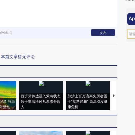
新网观点
发布
本篇文章暂无评论
西班牙休达进入紧急状态
加沙上百万流离失所者困
视线｜HYR
纪录 当局
数千非法移民从摩洛哥闯
于“塑料烤箱” 高温引发健
术：是什么
外活动
入
康危机
心“花钱找虐