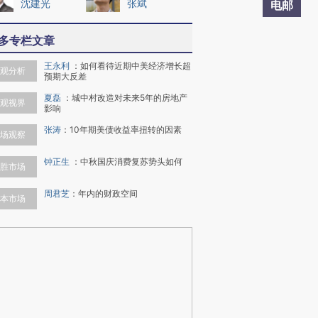
沈建光
张斌
电邮
多专栏文章
王永利
：
如何看待近期中美经济增长超
观分析
预期大反差
夏磊
：
城中村改造对未来5年的房地产
观视界
影响
张涛
：
10年期美债收益率扭转的因素
场观察
钟正生
：
中秋国庆消费复苏势头如何
胜市场
周君芝
：
年内的财政空间
本市场