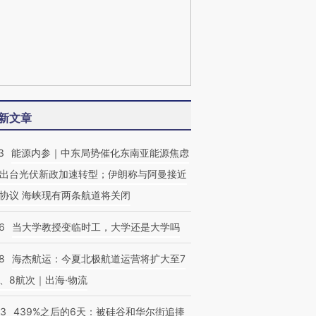
新文章
3
能源内参｜中东局势催化东南亚能源焦虑
出台光伏新政加速转型；伊朗称与阿曼接近
协议 海峡现有两条航道将关闭
6
当大学教授变临时工，大学还是大学吗
8
海杰航运：今夏北极航道运营将扩大至7
、8航次｜出海·物流
53
439%之后的6天：被硅谷和华尔街追捧