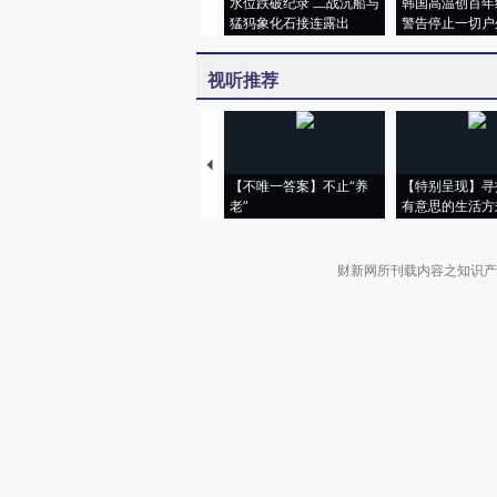
水位跌破纪录 二战沉船与
韩国高温创百年
猛犸象化石接连露出
警告停止一切户
视听推荐
【不唯一答案】不止“养
【特别呈现】寻
老”
有意思的生活方
财新网所刊载内容之知识产
京ICP证090880号
违法和不良信息举报电话（涉网络暴力有
关