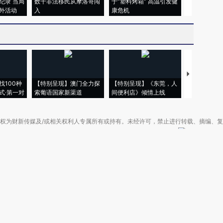
纪录 当局
数千非法移民从摩洛哥闯
于“塑料烤箱” 高温引发健
术：是什么
外活动
入
康危机
心“花钱找虐
【推广】走
找100种
【特别呈现】澳门全力探
【特别呈现】《东莞，人
会，让数智科
式·第一对
索葡语国家新渠道
间便利店》倾情上线
业
权为财新传媒及/或相关权利人专属所有或持有。未经许可，禁止进行转载、摘编、
京ICP备10026701号-8
|
网信算备110105862729401250013号
|
京公网安备 11
广播电视节目制作经营许可证：京第01015号
|
出版物经营许可证：第直100013号
Copyright 财新网 All Rights Reserved 版权所有 复制必究
害信息举报、未成年人举报、谣言信息）：010-85905050 13195200605 举报邮
于我们
|
加入我们
|
啄木鸟公益基金会
|
意见与反馈
|
提供新闻线索
|
联系我们
|
友情