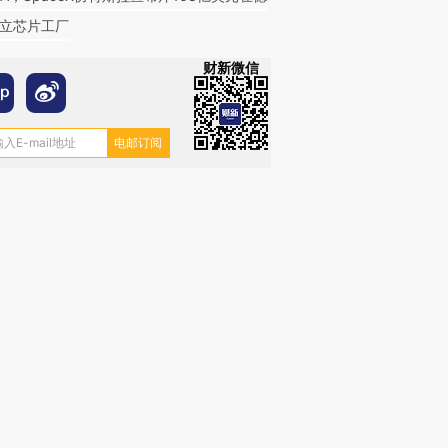
立芯片工厂
财新微信
OX的吸金
马航飞行员跨国走私7万
视线｜被称为“蟑螂”的印