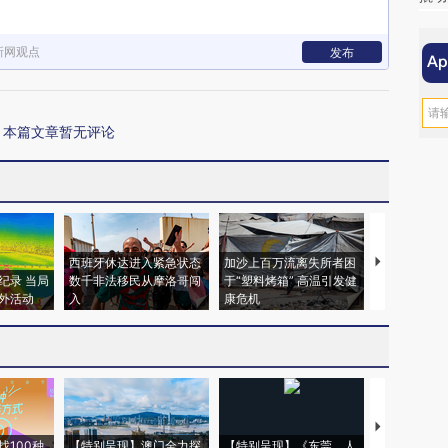
新网观点
发布
本篇文章暂无评论
西班牙休达进入紧急状态
加沙上百万流离失所者困
视线｜HYR
纪录 当局
数千非法移民从摩洛哥闯
于“塑料烤箱” 高温引发健
术：是什么
外活动
入
康危机
心“花钱找虐
【推广】走
找100种
【特别呈现】澳门全力探
【特别呈现】《东莞，人
会，让数智科