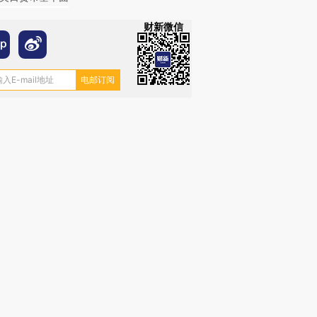
财新微信
OX的吸金
马航飞行员跨国走私7万
视线｜被称为“蟑螂”的印
让中产们甘
粒摇头丸 尿检体内含3种
度Z世代 用街头抗争将教
秘鲁纳斯
”？
毒品
育部长拱下台
13人遇难
进第四届链博
【商旅对话】华住集团
技“链”接产
【特别呈现】寻找100种
CFO：不靠规模取胜，华
【特别呈