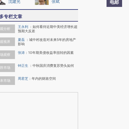
沈建光
张斌
电邮
多专栏文章
王永利
：
如何看待近期中美经济增长超
观分析
预期大反差
夏磊
：
城中村改造对未来5年的房地产
观视界
影响
张涛
：
10年期美债收益率扭转的因素
场观察
钟正生
：
中秋国庆消费复苏势头如何
胜市场
周君芝
：
年内的财政空间
本市场