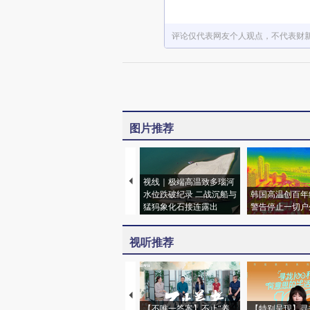
评论仅代表网友个人观点，不代表财
图片推荐
视线｜极端高温致多瑙河
水位跌破纪录 二战沉船与
韩国高温创百年
猛犸象化石接连露出
警告停止一切户
视听推荐
【不唯一答案】不止“养
【特别呈现】寻