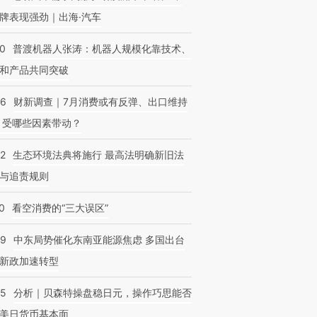
牌表现强劲｜出海·汽车
00
普渡机器人张涛：机器人规模化靠技术、
和产品共同突破
56
财新调查｜7月消费或有反弹、出口维持
 受哪些因素带动？
42
生态环境法典将施行 最高法明确新旧法
与追责规则
0
看空消费的“三大误区”
59
中东局势催化东南亚能源焦虑 多国出台
新政加速转型
05
分析｜贝森特操盘稳日元，操作巧思能否
美日货币基本面