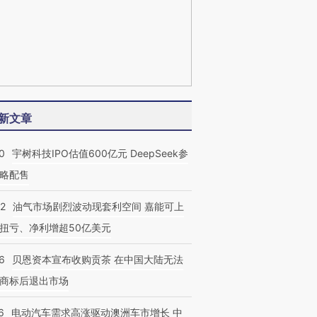
新文章
0
宇树科技IPO估值600亿元 DeepSeek参
略配售
22
油气市场剧烈波动现套利空间 嘉能可上
扭亏、净利增超50亿美元
6
贝恩资本宣布收购贡茶 在中国大陆无法
商标后退出市场
6
电动汽车需求高涨驱动澳洲车市增长 中