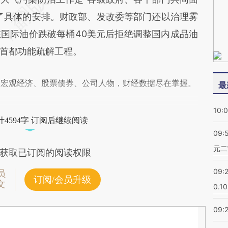
了具体的安排。财政部、发改委等部门还以治理雾
国际油价跌破每桶40美元后拒绝调整国内成品油
首都功能疏解工程。
阅宏观经济、股票债券、公司人物，财经数据尽在掌握。
最
10:
4594字 订阅后继续阅读
09:
元二
获取已订阅的阅读权限
09:
员
订阅/会员升级
文
0.1
09: