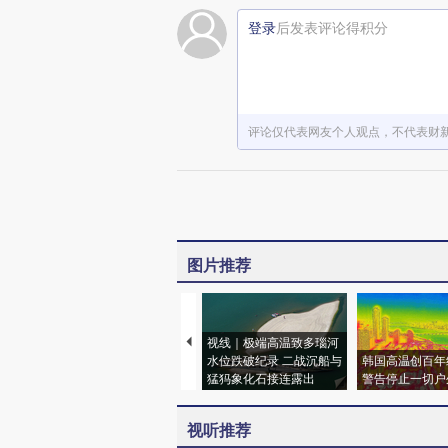
登录
后发表评论得积分
评论仅代表网友个人观点，不代表财
图片推荐
视线｜极端高温致多瑙河
水位跌破纪录 二战沉船与
韩国高温创百年
猛犸象化石接连露出
警告停止一切户
视听推荐