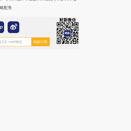
略配售
财新微信
OX的吸金
马航飞行员跨国走私7万
视线｜被称为“蟑螂”的印
让中产们甘
粒摇头丸 尿检体内含3种
度Z世代 用街头抗争将教
秘鲁纳斯
”？
毒品
育部长拱下台
13人遇难