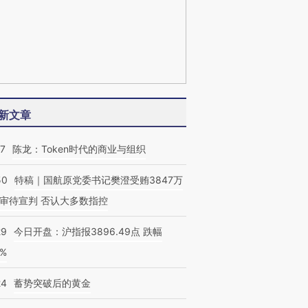
新文章
07
陈龙：Token时代的商业与组织
50
特稿｜国航原党委书记樊澄受贿3847万
审待宣判 否认大多数指控
29
今日开盘：沪指报3896.49点 跌幅
0%
24
蓄势突破后的黄金