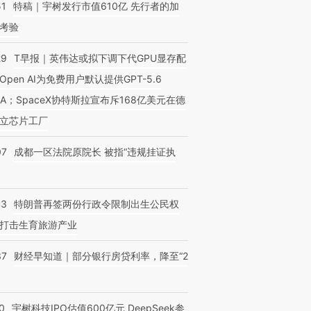
51
特稿｜宇树发行市值610亿 先行者的加
考验
29
T早报｜英伟达或拟下调下代GPU显存配
Open AI为免费用户默认提供GPT-5.6
NA；SpaceX协特斯拉宣布斥168亿美元在德
立芯片工厂
07
成都一区法院原院长 被指“违规挂证执
43
特朗普再签两份行政令限制出生公民权
打击生育旅游产业
37
财经早知道｜部分银行房贷利率，降至“2
0
宇树科技IPO估值600亿元 DeepSeek参