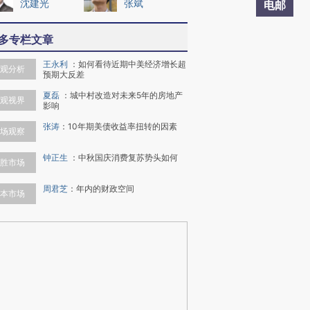
沈建光
张斌
电邮
多专栏文章
王永利
：
如何看待近期中美经济增长超
观分析
预期大反差
夏磊
：
城中村改造对未来5年的房地产
观视界
影响
张涛
：
10年期美债收益率扭转的因素
场观察
钟正生
：
中秋国庆消费复苏势头如何
胜市场
周君芝
：
年内的财政空间
本市场