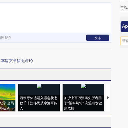
与战
新网观点
发布
本篇文章暂无评论
西班牙休达进入紧急状态
加沙上百万流离失所者困
视线｜HYR
纪录 当局
数千非法移民从摩洛哥闯
于“塑料烤箱” 高温引发健
术：是什么
外活动
入
康危机
心“花钱找虐