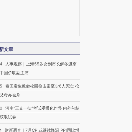
新文章
24
人事观察｜上海55岁女副市长解冬进京
中国侨联副主席
45
泰国发生致命校园枪击案至少6人死亡 枪
父母亦被杀
40
河南“三支一扶”考试规模化作弊 内外勾结
获取试卷
4
财新调查｜7月CPI或继续降温 PPI同比增