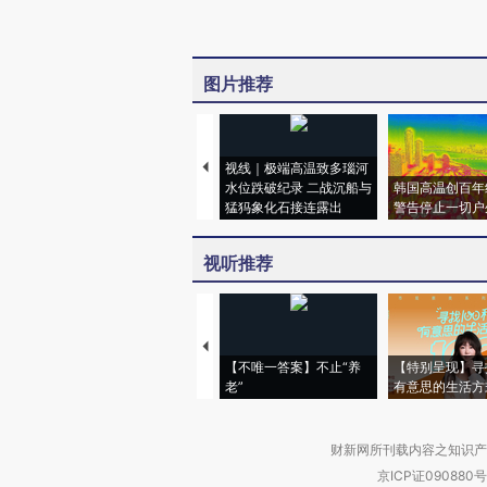
图片推荐
视线｜极端高温致多瑙河
水位跌破纪录 二战沉船与
韩国高温创百年
猛犸象化石接连露出
警告停止一切户
视听推荐
【不唯一答案】不止“养
【特别呈现】寻
老”
有意思的生活方
财新网所刊载内容之知识产
京ICP证090880号