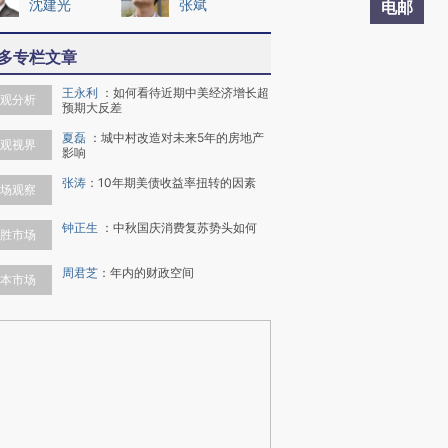
沈建光
张斌
电邮
多专栏文章
王永利
：
如何看待近期中美经济增长超
观分析
预期大反差
夏磊
：
城中村改造对未来5年的房地产
观视界
影响
张涛
：
10年期美债收益率扭转的因素
场观察
钟正生
：
中秋国庆消费复苏势头如何
胜市场
周君芝
：
年内的财政空间
本市场