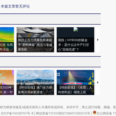
本篇文章暂无评论
加沙上百万流离失所者困
视线｜HYROX的吸金
马航飞行员
纪录 当局
于“塑料烤箱” 高温引发健
术：是什么让中产们甘
粒摇头丸 尿
外活动
康危机
心“花钱找虐”？
毒品
【推广】走
找100种
【特别呈现】澳门全力探
【特别呈现】《东莞，人
会，让数智科
式·第一对
索葡语国家新渠道
间便利店》倾情上线
业
权为财新传媒及/或相关权利人专属所有或持有。未经许可，禁止进行转载、摘编、
京ICP备10026701号-8
|
网信算备110105862729401250013号
|
京公网安备 11