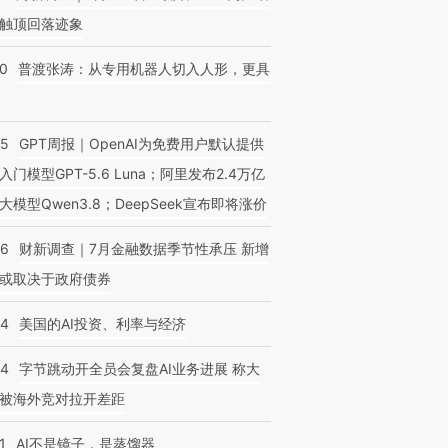
触顶回落迹象
00
普渡张涛：从专用机器人切入人形，更具
55
GPT周报｜OpenAI为免费用户默认提供
入门模型GPT-5.6 Luna；阿里发布2.4万亿
大模型Qwen3.8；DeepSeek宣布即将涨价
46
财新调查｜7月金融数据季节性承压 新增
或取决于政府债券
44
美国的AI投资、利率与经济
44
字节跳动开全员会复盘AI业务进展 称大
被海外竞对拉开差距
1
AI不是镜子，是蒸馏器