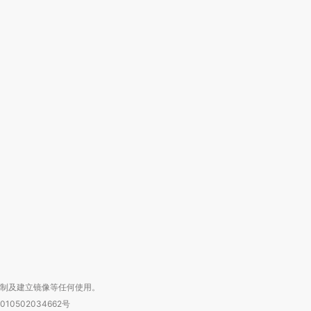
跨国走私7万
视线｜被称为“蟑螂”的印
视线｜“入侵”还是“人道危
检体内含3种
度Z世代 用街头抗争将教
机”？难民潮撕裂西班牙
秘鲁纳斯
育部长拱下台
飞地休达
13人遇难
进第四届链博
【商旅对话】华住集团
技“链”接产
【特别呈现】寻找100种
CFO：不靠规模取胜，华
【特别呈
有意思的生活方式·第三对
住三大增长引擎是什么？
有意思的
复制及建立镜像等任何使用。
010502034662号