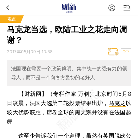
观点
马克龙当选，欧陆工业之花走向凋
谢？
2017年05月09日 10:58
T中
法国现在需要一个政策鲜明、集中统一的强有力的领
导人，而不是一个向各方妥协的老好人
【财新网】（专栏作家 万钊）
北京时间5月8
日凌晨，法国大选第二轮投票结果出炉，
马克龙
以
较大优势获胜，席卷全球的黑天鹅并没有在法国起
舞。
这至少告诉我们一个道理，虽然有
英国脱欧
公