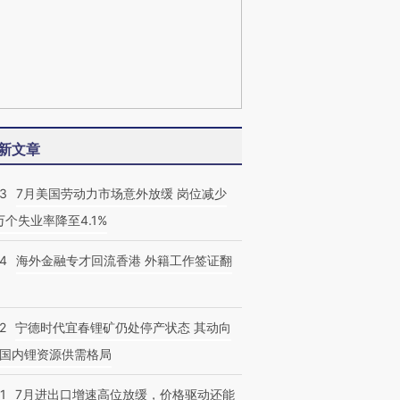
新文章
43
7月美国劳动力市场意外放缓 岗位减少
3万个失业率降至4.1%
14
海外金融专才回流香港 外籍工作签证翻
2
宁德时代宜春锂矿仍处停产状态 其动向
国内锂资源供需格局
1
7月进出口增速高位放缓，价格驱动还能