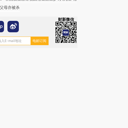
父母亦被杀
财新微信
跨国走私7万
视线｜被称为“蟑螂”的印
视线｜“入侵”还是“人道危
检体内含3种
度Z世代 用街头抗争将教
机”？难民潮撕裂西班牙
秘鲁纳斯
育部长拱下台
飞地休达
13人遇难