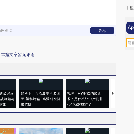
手祖
新网观点
发布
本篇文章暂无评论
致多瑙河
加沙上百万流离失所者困
视线｜HYROX的吸金
马航飞行员
二战沉船与
于“塑料烤箱” 高温引发健
术：是什么让中产们甘
粒摇头丸 尿
露出
康危机
心“花钱找虐”？
毒品