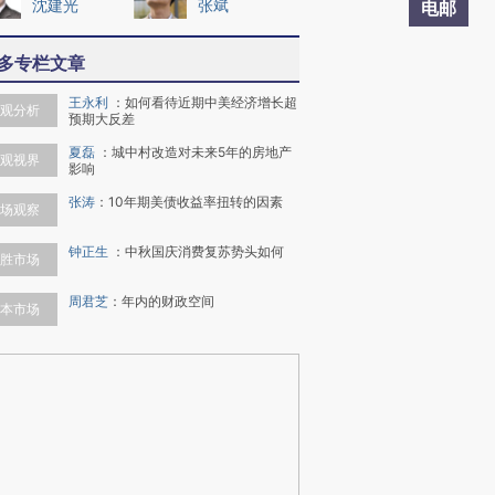
沈建光
张斌
电邮
多专栏文章
王永利
：
如何看待近期中美经济增长超
观分析
预期大反差
夏磊
：
城中村改造对未来5年的房地产
观视界
影响
张涛
：
10年期美债收益率扭转的因素
场观察
钟正生
：
中秋国庆消费复苏势头如何
胜市场
周君芝
：
年内的财政空间
本市场