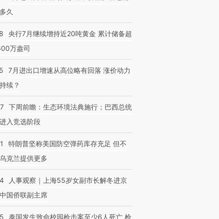
多久
8
央行7月继续增持近20吨黄金 累计储备超
600万盎司
5
7月进出口增速从高位略有回落 涨价动力
持续？
07
下周前瞻：生态环境法典施行；巴西总统
进入竞选阶段
1
特朗普坚称美国防空弹药库存充足 但不
乌克兰提供更多
24
人事观察｜上海55岁女副市长解冬进京
中国侨联副主席
45
泰国发生致命校园枪击案至少6人死亡 枪