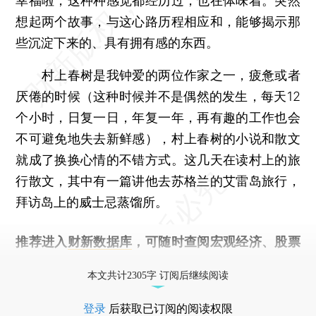
幸福啦，这种种感觉都经历过，也在体味着。突然
想起两个故事，与这心路历程相应和，能够揭示那
些沉淀下来的、具有拥有感的东西。
村上春树是我钟爱的两位作家之一，疲惫或者
厌倦的时候（这种时候并不是偶然的发生，每天12
个小时，日复一日，年复一年，再有趣的工作也会
不可避免地失去新鲜感），村上春树的小说和散文
就成了换换心情的不错方式。这几天在读村上的旅
行散文，其中有一篇讲他去苏格兰的艾雷岛旅行，
拜访岛上的威士忌蒸馏所。
推荐进入
财新数据库
，可随时查阅宏观经济、股票
债券、公司人物，财经数据尽在掌握。
本文共计2305字 订阅后继续阅读
登录
后获取已订阅的阅读权限