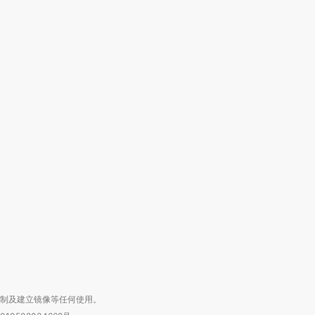
OX的吸金
马航飞行员跨国走私7万
视线｜被称为“蟑螂”的印
让中产们甘
粒摇头丸 尿检体内含3种
度Z世代 用街头抗争将教
秘鲁纳斯
”？
毒品
育部长拱下台
13人遇难
进第四届链博
【商旅对话】华住集团
技“链”接产
【特别呈现】寻找100种
CFO：不靠规模取胜，华
【特别呈
有意思的生活方式·第三对
住三大增长引擎是什么？
有意思的
复制及建立镜像等任何使用。