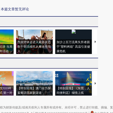
本篇文章暂无评论
西班牙休达进入紧急状态
加沙上百万流离失所者困
视线｜HYR
纪录 当局
数千非法移民从摩洛哥闯
于“塑料烤箱” 高温引发健
术：是什么
外活动
入
康危机
心“花钱找虐
【推广】走
找100种
【特别呈现】澳门全力探
【特别呈现】《东莞，人
会，让数智科
式·第一对
索葡语国家新渠道
间便利店》倾情上线
业
权为财新传媒及/或相关权利人专属所有或持有。未经许可，禁止进行转载、摘编、