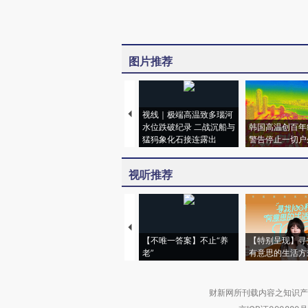
图片推荐
视线｜极端高温致多瑙河
水位跌破纪录 二战沉船与
韩国高温创百年
猛犸象化石接连露出
警告停止一切户
视听推荐
【不唯一答案】不止“养
【特别呈现】寻
老”
有意思的生活方
财新网所刊载内容之知识产