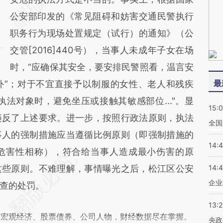
公安部印发的《常见阻碍和妨害交通民警执行
职务行为现场处置规定（试行）的通知》（公
交管[2016]440号），当事人未成年子女在场
时，“应确保其安全，要安排民警照看，温言安
最
外”；对于不宜直接予以制服的女性、老人和残疾
性执法对象时，避免坐压或接触其敏感部位..."。显
15:
违反了上述要求。进一步，按照行政法原则，执法
全国
事人的强制措施应当遵循比例原则（即强制措施的
14:
危害性相称），符合给当事人造成最小伤害的原
这些原则。不难理解，事情曝光之后，松江区公安
14:
企业
查的处罚。
13:
阅宏观经济、股票债券、公司人物，财经数据尽在掌握。
央政