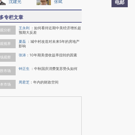
沈建光
张斌
电邮
多专栏文章
王永利
：
如何看待近期中美经济增长超
观分析
预期大反差
夏磊
：
城中村改造对未来5年的房地产
观视界
影响
张涛
：
10年期美债收益率扭转的因素
场观察
钟正生
：
中秋国庆消费复苏势头如何
胜市场
周君芝
：
年内的财政空间
本市场