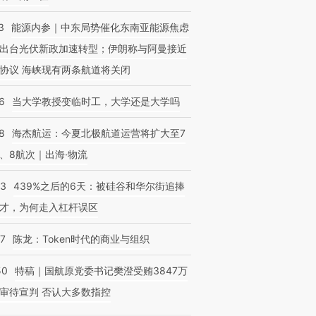
3
能源内参｜中东局势催化东南亚能源焦虑
出台光伏新政加速转型；伊朗称与阿曼接近
协议 海峡现有两条航道将关闭
6
当大学教授变临时工，大学还是大学吗
8
海杰航运：今夏北极航道运营将扩大至7
、8航次｜出海·物流
53
439%之后的6天：被硅谷和华尔街追捧
才，为何走入杠杆误区
07
陈龙：Token时代的商业与组织
50
特稿｜国航原党委书记樊澄受贿3847万
审待宣判 否认大多数指控