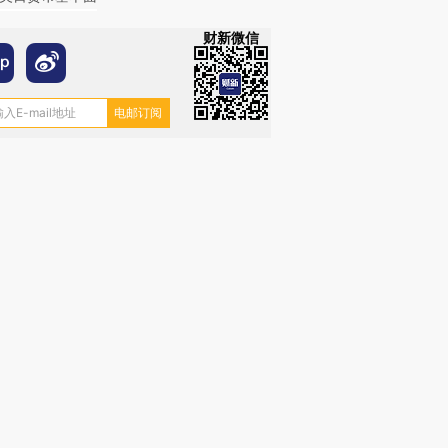
财新微信
OX的吸金
马航飞行员跨国走私7万
视线｜被称为“蟑螂”的印
让中产们甘
粒摇头丸 尿检体内含3种
度Z世代 用街头抗争将教
秘鲁纳斯