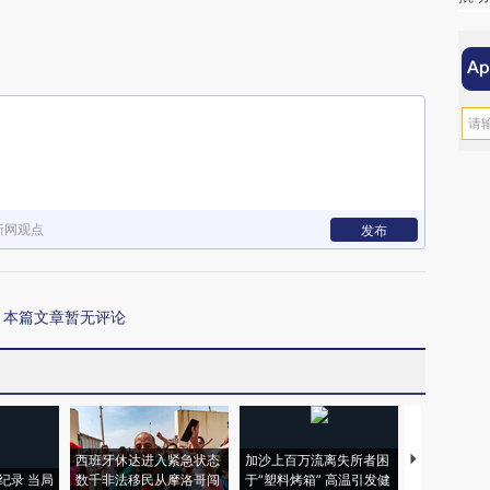
新网观点
发布
本篇文章暂无评论
西班牙休达进入紧急状态
加沙上百万流离失所者困
视线｜HYR
纪录 当局
数千非法移民从摩洛哥闯
于“塑料烤箱” 高温引发健
术：是什么