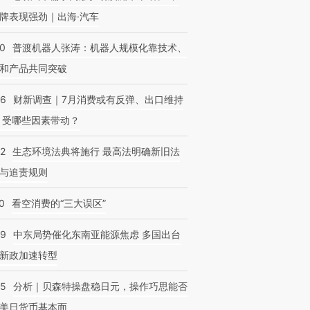
牌表现强劲｜出海·汽车
00
普渡机器人张涛：机器人规模化靠技术、
和产品共同突破
56
财新调查｜7月消费或有反弹、出口维持
 受哪些因素带动？
42
生态环境法典将施行 最高法明确新旧法
与追责规则
0
看空消费的“三大误区”
59
中东局势催化东南亚能源焦虑 多国出台
新政加速转型
05
分析｜贝森特操盘稳日元，操作巧思能否
美日货币基本面