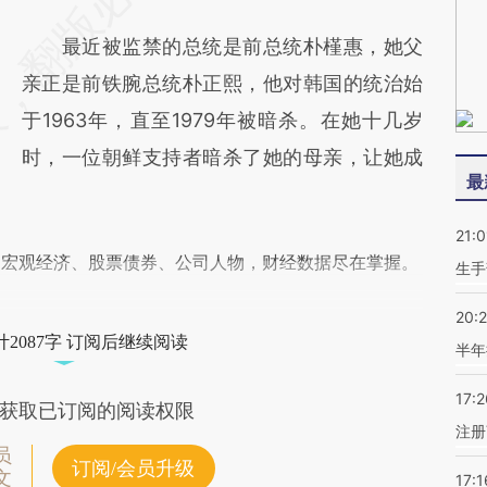
最近被监禁的总统是前总统朴槿惠，她父
亲正是前铁腕总统朴正熙，他对韩国的统治始
于1963年，直至1979年被暗杀。在她十几岁
时，一位朝鲜支持者暗杀了她的母亲，让她成
最
21:0
阅宏观经济、股票债券、公司人物，财经数据尽在掌握。
生手
20:
2087字 订阅后继续阅读
半年
17:2
获取已订阅的阅读权限
注册
员
订阅/会员升级
文
17:1