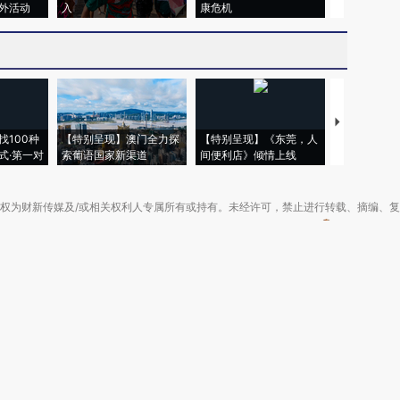
外活动
入
康危机
心“花钱找虐
【推广】走
找100种
【特别呈现】澳门全力探
【特别呈现】《东莞，人
会，让数智科
式·第一对
索葡语国家新渠道
间便利店》倾情上线
业
权为财新传媒及/或相关权利人专属所有或持有。未经许可，禁止进行转载、摘编、
京ICP备10026701号-8
|
网信算备110105862729401250013号
|
京公网安备 11
广播电视节目制作经营许可证：京第01015号
|
出版物经营许可证：第直100013号
Copyright 财新网 All Rights Reserved 版权所有 复制必究
害信息举报、未成年人举报、谣言信息）：010-85905050 13195200605 举报邮
于我们
|
加入我们
|
啄木鸟公益基金会
|
意见与反馈
|
提供新闻线索
|
联系我们
|
友情