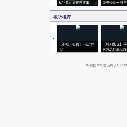
猛犸象化石接连露出
警告停止一切户
视听推荐
【不唯一答案】不止“养
【特别呈现】寻
老”
有意思的生活方
财新网所刊载内容之知识产
京ICP证090880号
违法和不良信息举报电话（涉网络暴力有
关