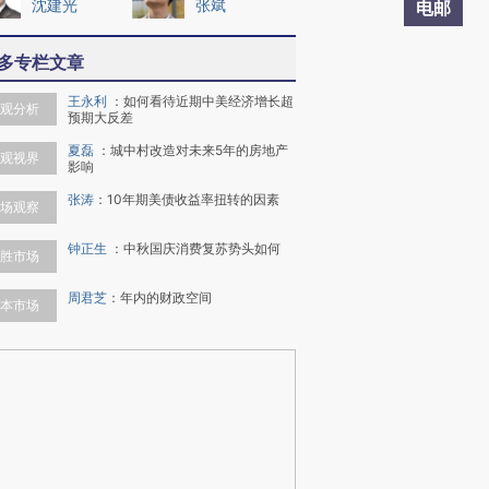
沈建光
张斌
电邮
多专栏文章
王永利
：
如何看待近期中美经济增长超
观分析
预期大反差
夏磊
：
城中村改造对未来5年的房地产
观视界
影响
张涛
：
10年期美债收益率扭转的因素
场观察
钟正生
：
中秋国庆消费复苏势头如何
胜市场
周君芝
：
年内的财政空间
本市场