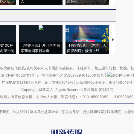
外活动
入
康危机
毒品
【推广】走
找100种
【特别呈现】澳门全力探
【特别呈现】《东莞，人
会，让数智科
式·第一对
索葡语国家新渠道
间便利店》倾情上线
业
权为财新传媒及/或相关权利人专属所有或持有。未经许可，禁止进行转载、摘编、
京ICP备10026701号-8
|
网信算备110105862729401250013号
|
京公网安备 11
广播电视节目制作经营许可证：京第01015号
|
出版物经营许可证：第直100013号
Copyright 财新网 All Rights Reserved 版权所有 复制必究
害信息举报、未成年人举报、谣言信息）：010-85905050 13195200605 举报邮
于我们
|
加入我们
|
啄木鸟公益基金会
|
意见与反馈
|
提供新闻线索
|
联系我们
|
友情