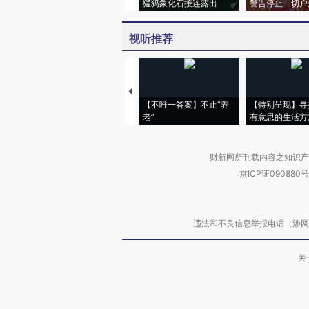
猛犸象化石接连露出
警告停止一切户
视听推荐
【不唯一答案】不止“养
【特别呈现】寻
老”
有意思的生活方
财新网所刊载内容之知识产
京ICP证090880号
违法和不良信息举报电话（涉网络暴力有
关