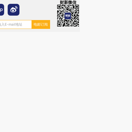
财新微信
跨国走私7万
视线｜HY
检体内含3种
泽连斯基密集出访美英 索
秘鲁纳斯卡观光飞机坠毁
术：是什