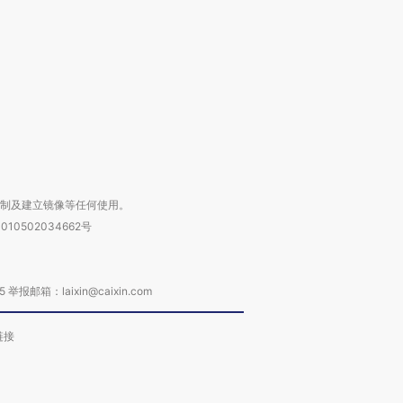
要防空导弹“救急”
13人遇难
心“花钱找
进第四届链博
【商旅对话】华住集团
技“链”接产
【特别呈现】寻找100种
CFO：不靠规模取胜，华
【特别呈
有意思的生活方式·第三对
住三大增长引擎是什么？
有意思的
复制及建立镜像等任何使用。
010502034662号
箱：laixin@caixin.com
链接