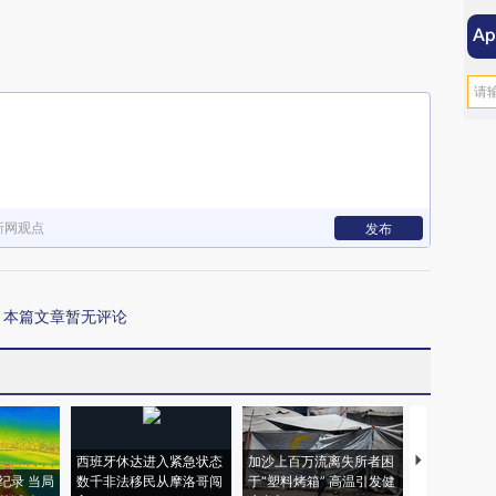
新网观点
发布
本篇文章暂无评论
西班牙休达进入紧急状态
加沙上百万流离失所者困
马航飞行员
纪录 当局
数千非法移民从摩洛哥闯
于“塑料烤箱” 高温引发健
粒摇头丸 尿