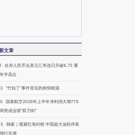
新文章
1
在岸人民币兑美元汇率连日升破6.75 重
年半高位
13
“竹知了”事件背后的舆情根源
10
国泰航空2026年上半年净利润大增71%
局势成业绩“双刃剑”
45
独家｜规避红海封锁 中国超大油轮停靠
绕行非洲