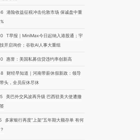
36
港险收益征税冲击伦敦市场 保诚盘中重
3%
20
T早报｜MiniMax今日起纳入港股通；宇
技开启询价；谷歌AI人事大重组
30
惠誉：美国私募信贷违约率创新高
48
财经早知道｜河南带薪休假新政：领导
带头，全员应休尽休
05
美巴外交风波再升级 巴西驻美大使遭撤
签
5
多家银行再度“上架”五年期大额存单 有何
？