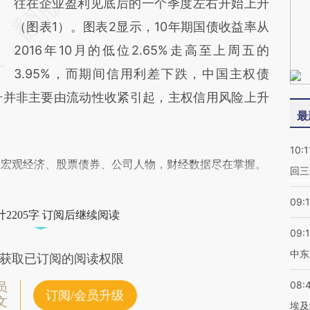
往在企业盈利见底后的一个季度左右开始上升
（图表1）。图表2显示，10年期国债收益率从
2016年10月的低位2.65%走高至上周五的
3.95%，而期间信用利差下跌，中国主权债
升并非主要由流动性收紧引起，主权信用风险上升
最
10:1
阅宏观经济、股票债券、公司人物，财经数据尽在掌握。
回三
09:
2205字 订阅后继续阅读
09:
中东
获取已订阅的阅读权限
08:
员
订阅/会员升级
文
埃及