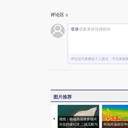
评论区
0
登录
后发表评论得积分
评论仅代表网友个人观点，不代表财
图片推荐
视线｜极端高温致多瑙河
水位跌破纪录 二战沉船与
韩国高温创百年