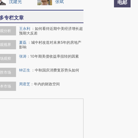
沈建光
张斌
电邮
多专栏文章
王永利
：
如何看待近期中美经济增长超
观分析
预期大反差
夏磊
：
城中村改造对未来5年的房地产
观视界
影响
张涛
：
10年期美债收益率扭转的因素
场观察
钟正生
：
中秋国庆消费复苏势头如何
胜市场
周君芝
：
年内的财政空间
本市场