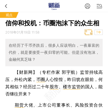
观点
信仰和投机：币圈泡沫下的众生相
2018年01月19日 11:58
T中
在经历了千币齐跌后，很多人应该明白，一夜暴富的
代价，就是要接受一夜归零的可能。但是没有泡沫，
金融何其乏味？
【财新网】（专栏作家 郭宇航）
监管持续高
压，外松内紧，
币圈
人心惶惶，昨日犹在眼前，何
其相似？经历过二十年
股市
、
楼市监管
的国人，能
否继往开来？
期货
大佬、上市公司董事长、风险投资合伙