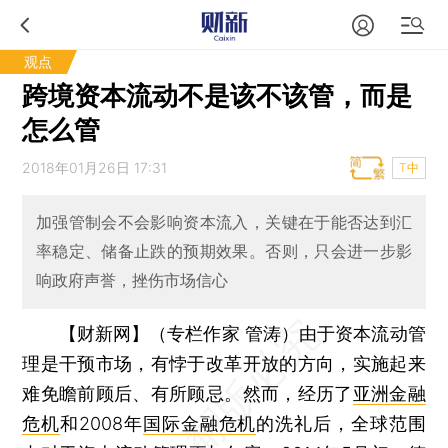
观点
跨境资本流动不是该不该管，而是
怎么管
2018年01月26日 17:31
T中
加强管制会不会影响资本流入，关键在于能否达到汇
率稳定、储备止跌的预期效果。否则，只会进一步影
响政府声誉，挫伤市场信心
【财新网】（专栏作家 管涛）
由于资本流动管
理是干预市场，有悖于改革开放的方向，实施起来
难免瞻前顾后、有所顾忌。然而，经历了
亚洲金融
危机
和2008年
国际金融危机
的洗礼后，全球范围