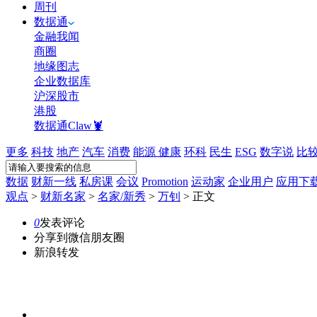
周刊
数据通
金融我闻
商圈
地缘图志
企业数据库
沪深股市
港股
数据通Claw🦞
更多
科技
地产
汽车
消费
能源
健康
环科
民生
ESG
数字说
比
数据
财新一线
私房课
会议
Promotion
运动家
企业用户
应用下
观点
>
财新名家
>
名家/新秀
>
万钊
>
正文
0
发表评论
分享到微信朋友圈
新浪转发