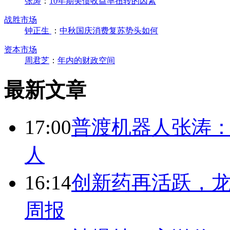
张涛
：
10年期美债收益率扭转的因素
战胜市场
钟正生
：
中秋国庆消费复苏势头如何
资本市场
周君芝
：
年内的财政空间
最新文章
17:00
普渡机器人张涛
人
16:14
创新药再活跃，
周报