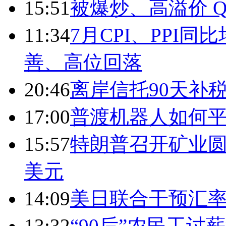
15:51
被爆炒、高溢价 Q
11:34
7月CPI、PPI同
善、高位回落
20:46
离岸信托90天补
17:00
普渡机器人如何平
15:57
特朗普召开矿业圆
美元
14:09
美日联合干预汇
13:32
“90后”农民工