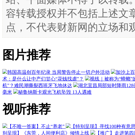
容转载授权并不包括上述文
点，不代表财新网的立场和
图片推荐
韩国高温创百年纪录 当局警告停止一切户外活动
加沙上百
术：是什么让中产们甘心“花钱找虐”？
视线｜被称为“蟑螂”
机”？难民潮撕裂西班牙飞地休达
湖北宜昌局部短时降雨128毫
毫米
秘鲁纳斯卡观光飞机坠毁 13人遇难
视听推荐
【不唯一答案】不止“养老”
【特别呈现】寻找100种有意
别呈现】《东莞，人间便利店》倾情上线
【推广】走进第四