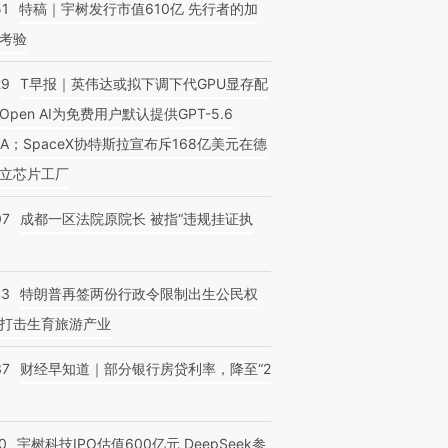
51
特稿｜宇树发行市值610亿 先行者的加
考验
29
T早报｜英伟达或拟下调下代GPU显存配
Open AI为免费用户默认提供GPT-5.6
NA；SpaceX协特斯拉宣布斥168亿美元在德
立芯片工厂
07
成都一区法院原院长 被指“违规挂证执
43
特朗普再签两份行政令限制出生公民权
打击生育旅游产业
37
财经早知道｜部分银行房贷利率，降至“2
0
宇树科技IPO估值600亿元 DeepSeek参