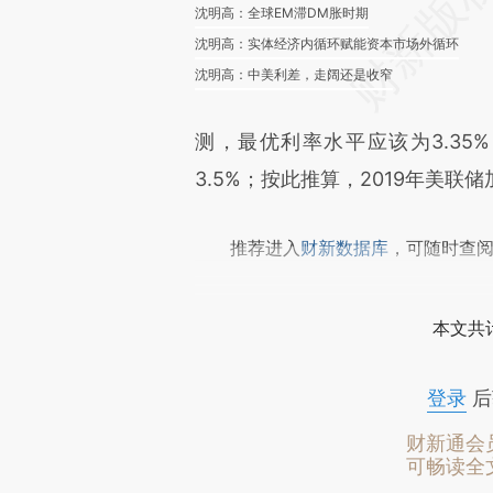
沈明高：全球EM滞DM胀时期
沈明高：实体经济内循环赋能资本市场外循环
沈明高：中美利差，走阔还是收窄
测，最优利率水平应该为3.3
3.5%；按此推算，2019年美联
推荐进入
财新数据库
，可随时查
本文共计
登录
后
财新通会
可畅读全