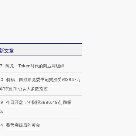
新文章
07
陈龙：Token时代的商业与组织
50
特稿｜国航原党委书记樊澄受贿3847万
审待宣判 否认大多数指控
29
今日开盘：沪指报3896.49点 跌幅
0%
24
蓄势突破后的黄金