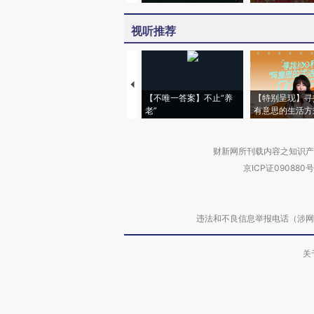
视听推荐
【不唯一答案】不止“养
【特别呈现】寻
老”
有意思的生活方
财新网所刊载内容之知识产
京ICP证090880号
违法和不良信息举报电话（涉网络暴力有
关