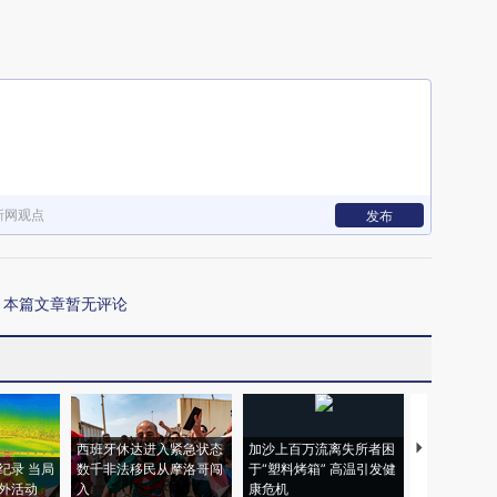
新网观点
发布
本篇文章暂无评论
西班牙休达进入紧急状态
加沙上百万流离失所者困
视线｜HYR
纪录 当局
数千非法移民从摩洛哥闯
于“塑料烤箱” 高温引发健
术：是什么
外活动
入
康危机
心“花钱找虐