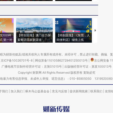
【推广】走
找100种
【特别呈现】澳门全力探
【特别呈现】《东莞，人
会，让数智科
式·第一对
索葡语国家新渠道
间便利店》倾情上线
业
权为财新传媒及/或相关权利人专属所有或持有。未经许可，禁止进行转载、摘编、
京ICP备10026701号-8
|
网信算备110105862729401250013号
|
京公网安备 11
广播电视节目制作经营许可证：京第01015号
|
出版物经营许可证：第直100013号
Copyright 财新网 All Rights Reserved 版权所有 复制必究
害信息举报、未成年人举报、谣言信息）：010-85905050 13195200605 举报邮
于我们
|
加入我们
|
啄木鸟公益基金会
|
意见与反馈
|
提供新闻线索
|
联系我们
|
友情