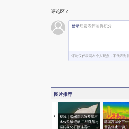
评论区
0
登录
后发表评论得积分
评论仅代表网友个人观点，不代表财
图片推荐
视线｜极端高温致多瑙河
水位跌破纪录 二战沉船与
韩国高温创百年
猛犸象化石接连露出
警告停止一切户