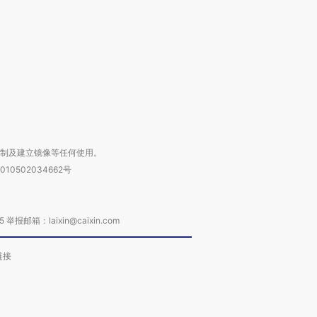
进第四届链博
【商旅对话】华住集团
技“链”接产
【特别呈现】寻找100种
CFO：不靠规模取胜，华
【特别呈
有意思的生活方式·第三对
住三大增长引擎是什么？
有意思的
复制及建立镜像等任何使用。
010502034662号
箱：laixin@caixin.com
链接