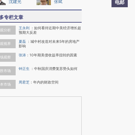
沈建光
张斌
电邮
多专栏文章
王永利
：
如何看待近期中美经济增长超
观分析
预期大反差
夏磊
：
城中村改造对未来5年的房地产
观视界
影响
张涛
：
10年期美债收益率扭转的因素
场观察
钟正生
：
中秋国庆消费复苏势头如何
胜市场
周君芝
：
年内的财政空间
本市场