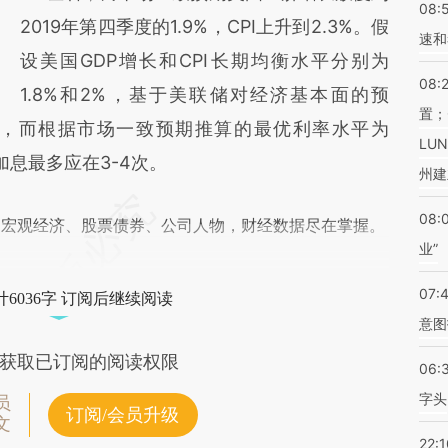
08:
2019年第四季度的1.9%，CPI上升到2.3%。假
速和
设美国GDP增长和CPI长期均衡水平分别为
08:
1.8%和2%，基于美联储对经济基本面的预
置；
5%，而根据市场一致预期推算的最优利率水平为
LU
储加息最多应在3-4次。
州建
08:
阅宏观经济、股票债券、公司人物，财经数据尽在掌握。
业”
07:
6036字 订阅后继续阅读
意图
获取已订阅的阅读权限
06:
字头
员
订阅/会员升级
文
22:1