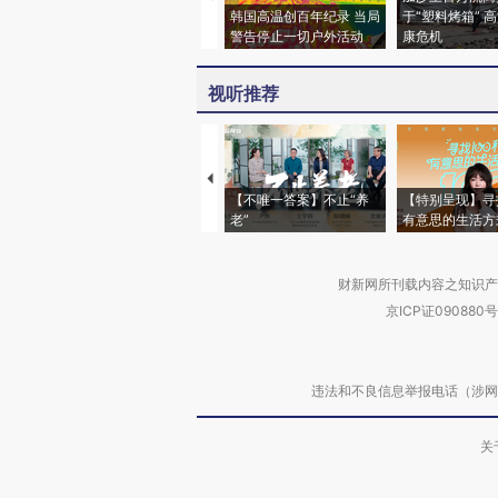
韩国高温创百年纪录 当局
于“塑料烤箱” 
警告停止一切户外活动
康危机
视听推荐
【不唯一答案】不止“养
【特别呈现】寻
老”
有意思的生活方
财新网所刊载内容之知识产
京ICP证090880号
违法和不良信息举报电话（涉网络暴力有
关