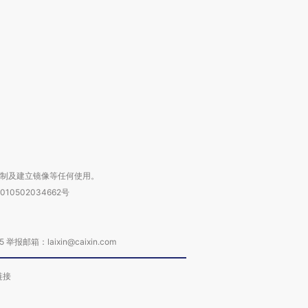
撕裂西班牙
128毫米 紧急转移近
雨 3小时累计雨量超80毫
秘鲁纳斯
4000人
米
13人遇难
进第四届链博
【商旅对话】华住集团
技“链”接产
【特别呈现】寻找100种
CFO：不靠规模取胜，华
【特别呈
有意思的生活方式·第三对
住三大增长引擎是什么？
有意思的
复制及建立镜像等任何使用。
010502034662号
箱：laixin@caixin.com
链接