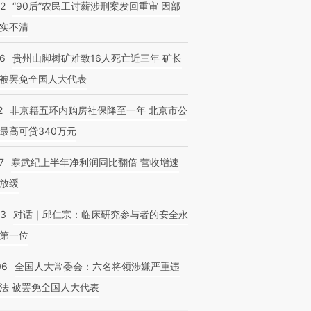
32
“90后”农民工讨薪涉刑案发回重审 因部
实不清
36
贵州山脚树矿难致16人死亡近三年 矿长
被罢免全国人大代表
2
非京籍五环内购房社保降至一年 北京市公
最高可贷340万元
7
寒武纪上半年净利润同比翻倍 营收增速
放缓
53
对话｜邱仁宗：临床研究参与者的安全永
第一位
06
全国人大常委会：六名将领涉嫌严重违
法 被罢免全国人大代表