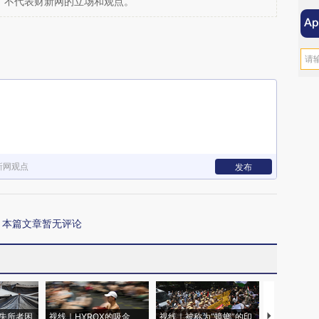
，不代表财新网的立场和观点。
新网观点
发布
本篇文章暂无评论
失所者困
视线｜HYROX的吸金
视线｜被称为“蟑螂”的印
视线｜“入侵