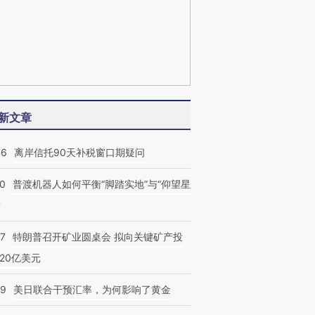
新文章
46
离岸信托90天补税窗口期疑问
00
普渡机器人如何平衡“脚踏实地”与“仰望星
？
57
特朗普召开矿业圆桌会 拟向关键矿产投
20亿美元
09
美日联合干预汇率，为何影响了黄金