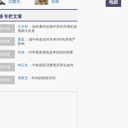
沈建光
张斌
电邮
多专栏文章
王永利
：
如何看待近期中美经济增长超
观分析
预期大反差
夏磊
：
城中村改造对未来5年的房地产
观视界
影响
张涛
：
10年期美债收益率扭转的因素
场观察
钟正生
：
中秋国庆消费复苏势头如何
胜市场
周君芝
：
年内的财政空间
本市场