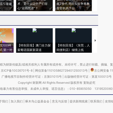
高温引发健
术：是什么让中产们甘
度Z世代 用街头抗争将教
机”？难民潮
心“花钱找虐”？
育部长拱下台
飞地休达
【推广】走
找100种
【特别呈现】澳门全力探
【特别呈现】《东莞，人
会，让数智科
式·第一对
索葡语国家新渠道
间便利店》倾情上线
业
权为财新传媒及/或相关权利人专属所有或持有。未经许可，禁止进行转载、摘编、
京ICP备10026701号-8
|
网信算备110105862729401250013号
|
京公网安备 11
广播电视节目制作经营许可证：京第01015号
|
出版物经营许可证：第直100013号
Copyright 财新网 All Rights Reserved 版权所有 复制必究
害信息举报、未成年人举报、谣言信息）：010-85905050 13195200605 举报邮
于我们
|
加入我们
|
啄木鸟公益基金会
|
意见与反馈
|
提供新闻线索
|
联系我们
|
友情