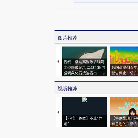
图片推荐
视线｜极端高温致多瑙河
水位跌破纪录 二战沉船与
韩国高温创百年
猛犸象化石接连露出
警告停止一切户
视听推荐
【不唯一答案】不止“养
【特别呈现】寻
老”
有意思的生活方