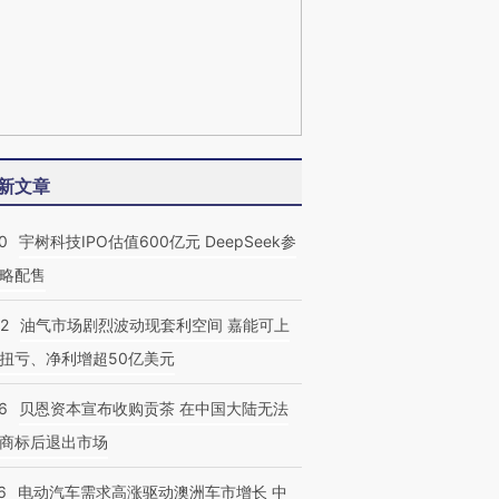
新文章
0
宇树科技IPO估值600亿元 DeepSeek参
略配售
22
油气市场剧烈波动现套利空间 嘉能可上
扭亏、净利增超50亿美元
6
贝恩资本宣布收购贡茶 在中国大陆无法
商标后退出市场
6
电动汽车需求高涨驱动澳洲车市增长 中