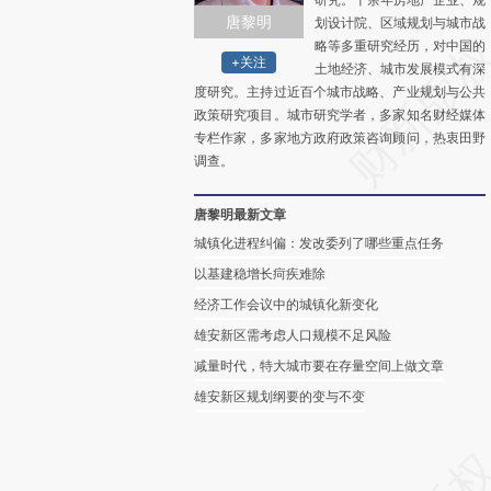
唐黎明
划设计院、区域规划与城市战
略等多重研究经历，对中国的
+关注
土地经济、城市发展模式有深
度研究。主持过近百个城市战略、产业规划与公共
政策研究项目。城市研究学者，多家知名财经媒体
专栏作家，多家地方政府政策咨询顾问，热衷田野
调查。
唐黎明最新文章
城镇化进程纠偏：发改委列了哪些重点任务
以基建稳增长疴疾难除
经济工作会议中的城镇化新变化
雄安新区需考虑人口规模不足风险
减量时代，特大城市要在存量空间上做文章
雄安新区规划纲要的变与不变