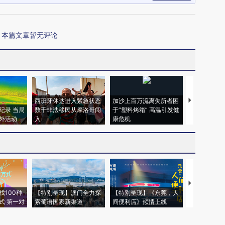
本篇文章暂无评论
西班牙休达进入紧急状态
加沙上百万流离失所者困
视线｜HYR
纪录 当局
数千非法移民从摩洛哥闯
于“塑料烤箱” 高温引发健
术：是什么
外活动
入
康危机
心“花钱找虐
【推广】走
找100种
【特别呈现】澳门全力探
【特别呈现】《东莞，人
会，让数智科
式·第一对
索葡语国家新渠道
间便利店》倾情上线
业