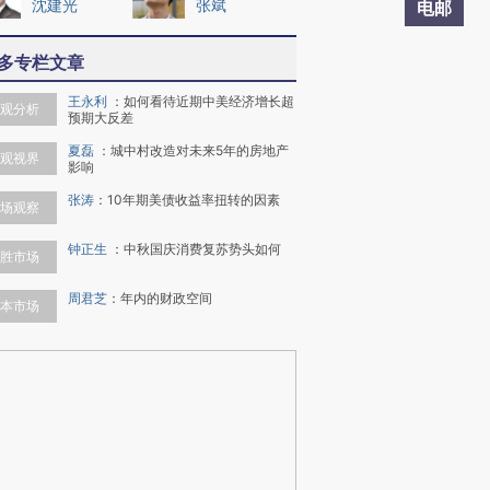
沈建光
张斌
电邮
多专栏文章
王永利
：
如何看待近期中美经济增长超
观分析
预期大反差
夏磊
：
城中村改造对未来5年的房地产
观视界
影响
张涛
：
10年期美债收益率扭转的因素
场观察
钟正生
：
中秋国庆消费复苏势头如何
胜市场
周君芝
：
年内的财政空间
本市场