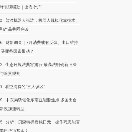
牌表现强劲｜出海·汽车
00
普渡机器人张涛：机器人规模化靠技术、
和产品共同突破
56
财新调查｜7月消费或有反弹、出口维持
 受哪些因素带动？
42
生态环境法典将施行 最高法明确新旧法
与追责规则
0
看空消费的“三大误区”
59
中东局势催化东南亚能源焦虑 多国出台
新政加速转型
05
分析｜贝森特操盘稳日元，操作巧思能否
美日货币基本面