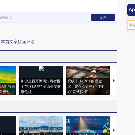
新网观点
发布
本篇文章暂无评论
加沙上百万流离失所者困
视线｜HYROX的吸金
马航飞行员
纪录 当局
于“塑料烤箱” 高温引发健
术：是什么让中产们甘
粒摇头丸 尿
外活动
康危机
心“花钱找虐”？
毒品
【推广】走