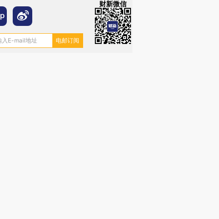
财新微信
跨国走私7万
视线｜被称为“蟑螂”的印
视线｜“入侵”还是“人道危
检体内含3种
度Z世代 用街头抗争将教
机”？难民潮撕裂西班牙
秘鲁纳斯
育部长拱下台
飞地休达
13人遇难
进第四届链博
【商旅对话】华住集团