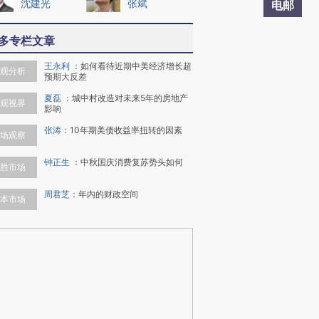
沈建光
张斌
电邮
多专栏文章
王永利
：
如何看待近期中美经济增长超
观分析
预期大反差
夏磊
：
城中村改造对未来5年的房地产
观视界
影响
张涛
：
10年期美债收益率扭转的因素
场观察
钟正生
：
中秋国庆消费复苏势头如何
胜市场
周君芝
：
年内的财政空间
本市场