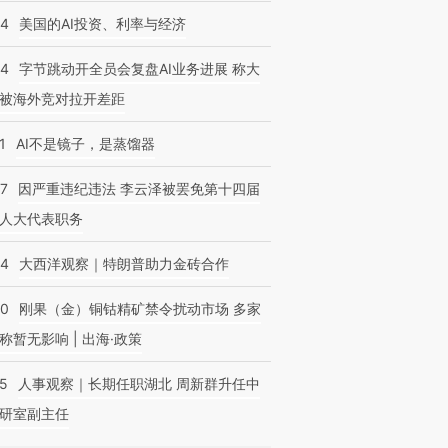
44
美国的AI投资、利率与经济
44
字节跳动开全员会复盘AI业务进展 称大
被海外竞对拉开差距
1
AI不是镜子，是蒸馏器
07
因严重违纪违法 李云泽被罢免第十四届
人大代表职务
44
大西洋观察｜特朗普助力金砖合作
40
刚果（金）铜钴精矿禁令扰动市场 多家
称暂无影响 | 出海·政策
25
人事观察｜长期任职湖北 周新群升任中
研室副主任