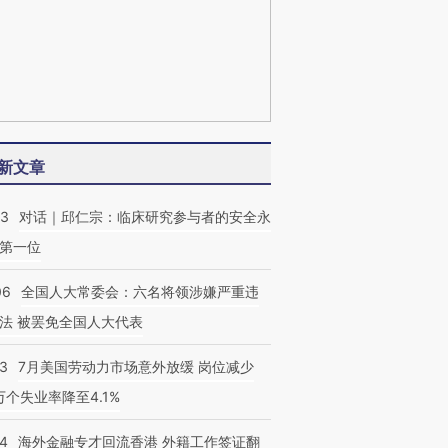
新文章
53
对话｜邱仁宗：临床研究参与者的安全永
第一位
06
全国人大常委会：六名将领涉嫌严重违
法 被罢免全国人大代表
43
7月美国劳动力市场意外放缓 岗位减少
3万个失业率降至4.1%
14
海外金融专才回流香港 外籍工作签证翻