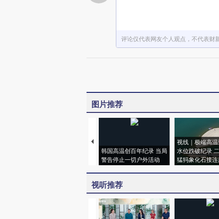
评论仅代表网友个人观点，不代表财
图片推荐
视线｜极端高温
韩国高温创百年纪录 当局
水位跌破纪录 
警告停止一切户外活动
猛犸象化石接连
视听推荐