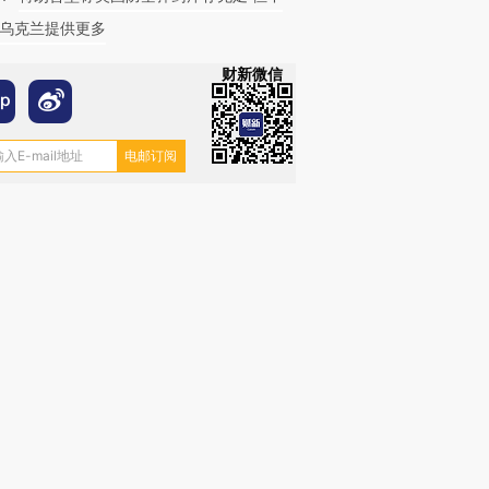
乌克兰提供更多
财新微信
跨国走私7万
视线｜被称为“蟑螂”的印
视线｜“入侵”还是“人道危
检体内含3种
度Z世代 用街头抗争将教
机”？难民潮撕裂西班牙
秘鲁纳斯
育部长拱下台
飞地休达
13人遇难