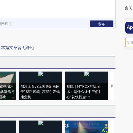
会向
新网观点
发布
本篇文章暂无评论
致多瑙河
加沙上百万流离失所者困
视线｜HYROX的吸金
马航飞行员
二战沉船与
于“塑料烤箱” 高温引发健
术：是什么让中产们甘
粒摇头丸 尿
露出
康危机
心“花钱找虐”？
毒品