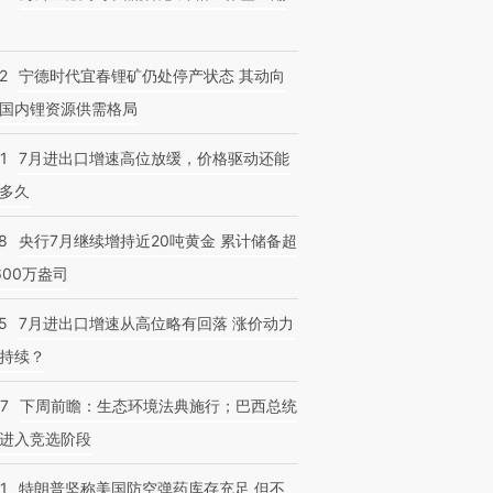
2
宁德时代宜春锂矿仍处停产状态 其动向
国内锂资源供需格局
1
7月进出口增速高位放缓，价格驱动还能
多久
8
央行7月继续增持近20吨黄金 累计储备超
600万盎司
5
7月进出口增速从高位略有回落 涨价动力
持续？
07
下周前瞻：生态环境法典施行；巴西总统
进入竞选阶段
1
特朗普坚称美国防空弹药库存充足 但不