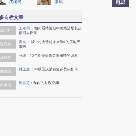
沈建光
张斌
电邮
多专栏文章
王永利
：
如何看待近期中美经济增长超
观分析
预期大反差
夏磊
：
城中村改造对未来5年的房地产
观视界
影响
张涛
：
10年期美债收益率扭转的因素
场观察
钟正生
：
中秋国庆消费复苏势头如何
胜市场
周君芝
：
年内的财政空间
本市场