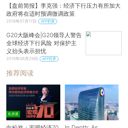
【盘前简报】李克强：经济下行压力有所加大
政府将在适时预调微调政策
2019年07月17日
APP打开
G20大阪峰会|G20领导人警告
全球经济下行风险 对保护主
义抬头表示担忧
2019年06月29日
APP打开
推荐阅读
私房课
In Depth: As
向松祚：宏观经济70