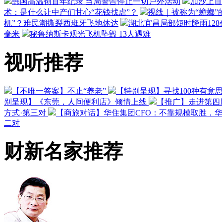
韩国高温创百年纪录 当局警告停止一切户外活动
加沙上百
术：是什么让中产们甘心“花钱找虐”？
视线｜被称为“蟑螂”
机”？难民潮撕裂西班牙飞地休达
湖北宜昌局部短时降雨128毫
毫米
秘鲁纳斯卡观光飞机坠毁 13人遇难
视听推荐
【不唯一答案】不止“养老”
【特别呈现】寻找100种有意
别呈现】《东莞，人间便利店》倾情上线
【推广】走进第四
方式·第三对
【商旅对话】华住集团CFO：不靠规模取胜，
二对
财新名家推荐