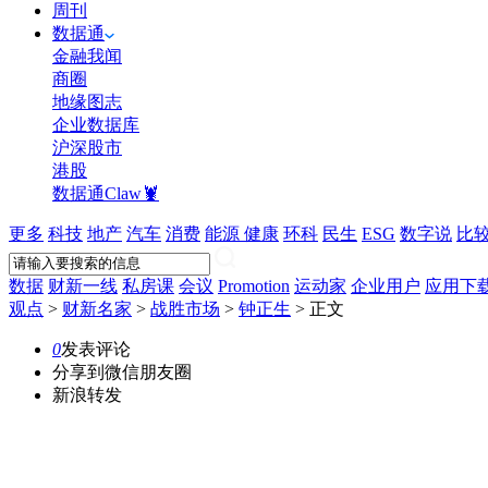
周刊
数据通
金融我闻
商圈
地缘图志
企业数据库
沪深股市
港股
数据通Claw🦞
更多
科技
地产
汽车
消费
能源
健康
环科
民生
ESG
数字说
比
数据
财新一线
私房课
会议
Promotion
运动家
企业用户
应用下
观点
>
财新名家
>
战胜市场
>
钟正生
>
正文
0
发表评论
分享到微信朋友圈
新浪转发