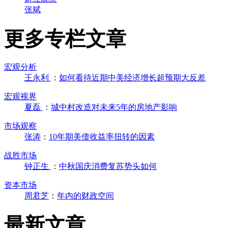
张斌
更多专栏文章
宏观分析
王永利
：
如何看待近期中美经济增长超预期大反差
宏观视界
夏磊
：
城中村改造对未来5年的房地产影响
市场观察
张涛
：
10年期美债收益率扭转的因素
战胜市场
钟正生
：
中秋国庆消费复苏势头如何
资本市场
周君芝
：
年内的财政空间
最新文章