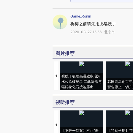
Game_Ronin
祈祷之前请先用肥皂洗手
2020-03-27 15:56 · 北京市
图片推荐
视线｜极端高温致多瑙河
水位跌破纪录 二战沉船与
韩国高温创百年
猛犸象化石接连露出
警告停止一切户
视听推荐
【不唯一答案】不止“养
【特别呈现】寻