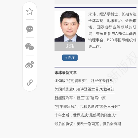
宋玮，经济学博士，长期专注
全球宏观、地缘政治、金融市
场、国际银行业等领域的研
究，曾长期参与APEC工商咨
询理事会、B20等国际组织相
宋玮
关工作。
+关注
宋玮最新文章
缅甸版“特朗普政变”，拜登何去何从
美国总统就职演讲透视世界70载变迁
新能源汽车：新三“国”逐鹿中原
“打平即出线”，共和党遭遇“黑色三分钟”
十年之后，世界或成“最熟悉的陌生人”
最后的协议：英欧一别两宽，但后会有期