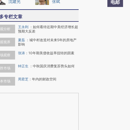
沈建光
张斌
电邮
多专栏文章
王永利
：
如何看待近期中美经济增长超
观分析
预期大反差
夏磊
：
城中村改造对未来5年的房地产
观视界
影响
张涛
：
10年期美债收益率扭转的因素
场观察
钟正生
：
中秋国庆消费复苏势头如何
胜市场
周君芝
：
年内的财政空间
本市场