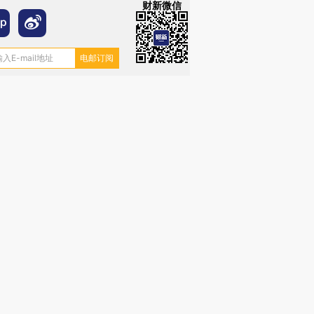
财新微信
跨国走私7万
视线｜HYROX的吸金
视线｜被
检体内含3种
术：是什么让中产们甘
泽连斯基密集出访美英 索
度Z世代
心“花钱找虐”？
要防空导弹“救急”
育部长拱
进第四届链博
【商旅对话】华住集团
技“链”接产
【特别呈现】寻找100种
CFO：不靠规模取胜，华
【特别呈