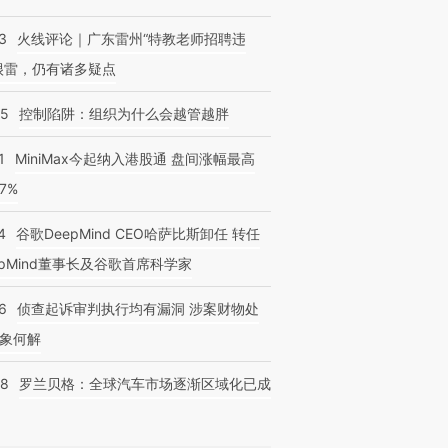
3
火线评论｜广东雷州“特教老师招聘违
很雷，仍有诸多疑点
05
控制陷阱：组织为什么会越管越胖
1
MiniMax今起纳入港股通 盘间涨幅最高
77%
4
谷歌DeepMind CEO哈萨比斯卸任 转任
epMind董事长及谷歌首席科学家
6
侦查起诉审判执行均有漏洞 涉案财物处
象何解
58
罗兰贝格：全球汽车市场逐渐区域化已成