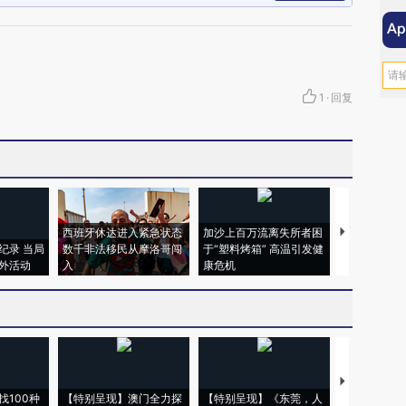
1
·
回复
西班牙休达进入紧急状态
加沙上百万流离失所者困
马航飞行员
纪录 当局
数千非法移民从摩洛哥闯
于“塑料烤箱” 高温引发健
粒摇头丸 尿
外活动
入
康危机
毒品
【推广】走
找100种
【特别呈现】澳门全力探
【特别呈现】《东莞，人
会，让数智科