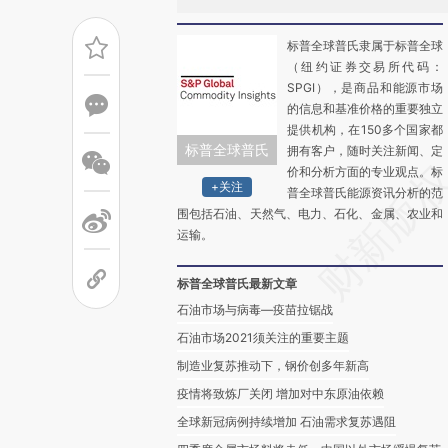
标普全球普氏隶属于标普全球
（纽约证券交易所代码：
SPGI），是商品和能源市场
的信息和基准价格的重要独立
提供机构，在150多个国家都
标普全球普氏
拥有客户，随时关注新闻、定
价和分析方面的专业观点。标
+关注
普全球普氏能源资讯分析的范
围包括石油、天然气、电力、石化、金属、农业和
运输。
标普全球普氏最新文章
石油市场与病毒—疫苗拉锯战
石油市场2021须关注的重要主题
制造业复苏推动下，钢价创多年新高
疫情将致炼厂关闭 增加对中东原油依赖
全球新冠病例持续增加 石油需求复苏遇阻