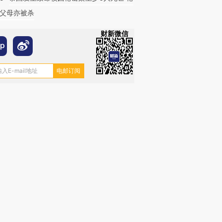
父母亦被杀
财新微信
跨国走私7万
视线｜被称为“蟑螂”的印
视线｜“入侵”还是“人道危
检体内含3种
度Z世代 用街头抗争将教
机”？难民潮撕裂西班牙
秘鲁纳斯
育部长拱下台
飞地休达
13人遇难
进第四届链博
【商旅对话】华住集团
技“链”接产
【特别呈现】寻找100种
CFO：不靠规模取胜，华
【特别呈