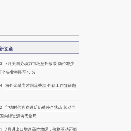
新文章
43
7月美国劳动力市场意外放缓 岗位减少
3万个失业率降至4.1%
14
海外金融专才回流香港 外籍工作签证翻
2
宁德时代宜春锂矿仍处停产状态 其动向
国内锂资源供需格局
1
7月进出口增速高位放缓，价格驱动还能