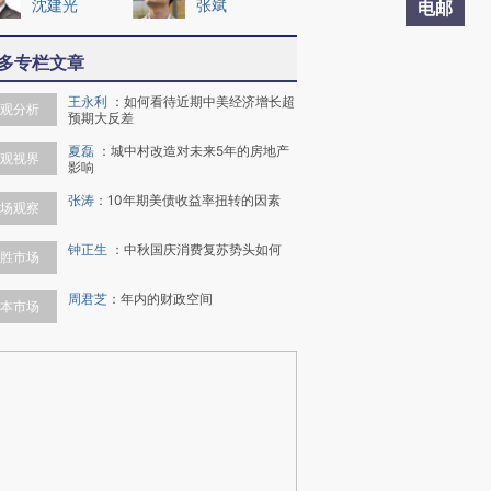
沈建光
张斌
电邮
多专栏文章
王永利
：
如何看待近期中美经济增长超
观分析
预期大反差
夏磊
：
城中村改造对未来5年的房地产
观视界
影响
张涛
：
10年期美债收益率扭转的因素
场观察
钟正生
：
中秋国庆消费复苏势头如何
胜市场
周君芝
：
年内的财政空间
本市场