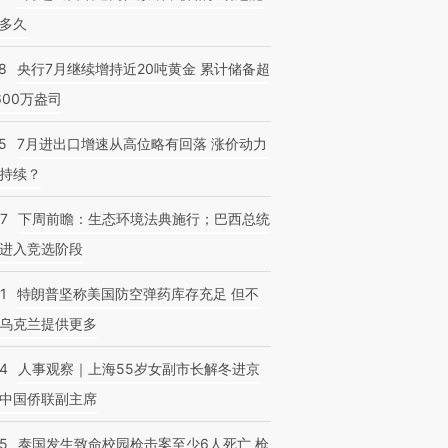
多久
8
央行7月继续增持近20吨黄金 累计储备超
600万盎司
5
7月进出口增速从高位略有回落 涨价动力
持续？
07
下周前瞻：生态环境法典施行；巴西总统
进入竞选阶段
1
特朗普坚称美国防空弹药库存充足 但不
乌克兰提供更多
24
人事观察｜上海55岁女副市长解冬进京
中国侨联副主席
45
泰国发生致命校园枪击案至少6人死亡 枪