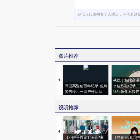
评论仅代表网友个人观点，不代表财
图片推荐
视线｜极端高温
韩国高温创百年纪录 当局
水位跌破纪录 
警告停止一切户外活动
猛犸象化石接连
视听推荐
【不唯一答案】不止“养
【特别呈现】寻