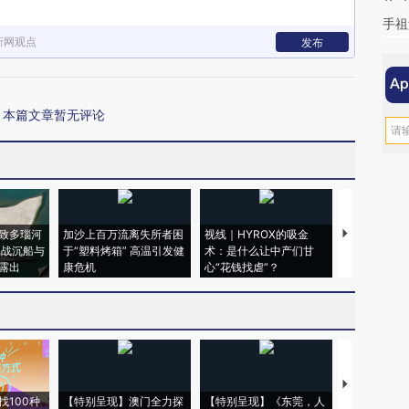
手祖
新网观点
发布
本篇文章暂无评论
致多瑙河
加沙上百万流离失所者困
视线｜HYROX的吸金
马航飞行员
二战沉船与
于“塑料烤箱” 高温引发健
术：是什么让中产们甘
粒摇头丸 尿
露出
康危机
心“花钱找虐”？
毒品
【推广】走
找100种
【特别呈现】澳门全力探
【特别呈现】《东莞，人
会，让数智科