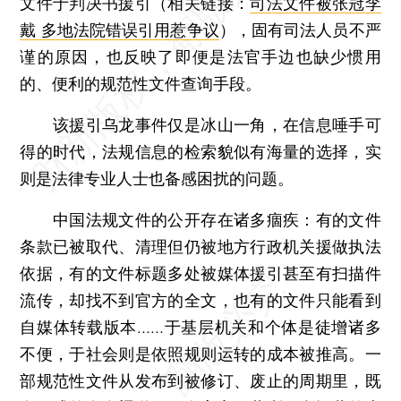
文件于判决书援引（相关链接：
司法文件被张冠李
戴 多地法院错误引用惹争议
），固有司法人员不严
谨的原因，也反映了即便是法官手边也缺少惯用
的、便利的规范性文件查询手段。
该援引乌龙事件仅是冰山一角，在信息唾手可
得的时代，法规信息的检索貌似有海量的选择，实
则是法律专业人士也备感困扰的问题。
中国法规文件的公开存在诸多痼疾：有的文件
条款已被取代、清理但仍被地方行政机关援做执法
依据，有的文件标题多处被媒体援引甚至有扫描件
流传，却找不到官方的全文，也有的文件只能看到
自媒体转载版本……于基层机关和个体是徒增诸多
不便，于社会则是依照规则运转的成本被推高。一
部规范性文件从发布到被修订、废止的周期里，既