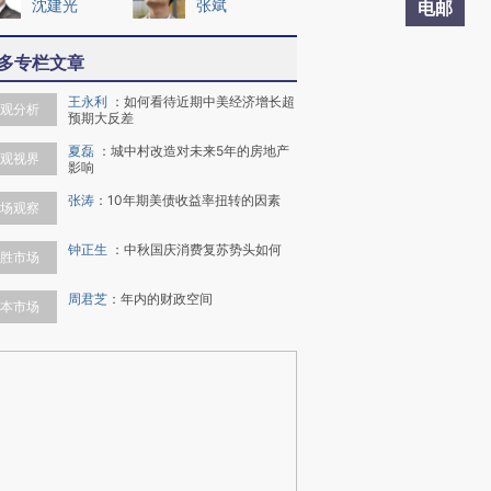
沈建光
张斌
电邮
多专栏文章
王永利
：
如何看待近期中美经济增长超
观分析
预期大反差
夏磊
：
城中村改造对未来5年的房地产
观视界
影响
张涛
：
10年期美债收益率扭转的因素
场观察
钟正生
：
中秋国庆消费复苏势头如何
胜市场
周君芝
：
年内的财政空间
本市场