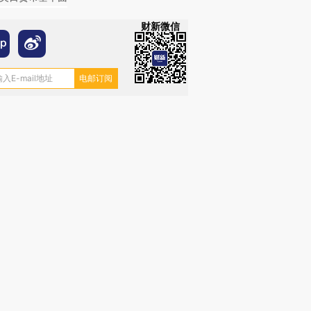
财新微信
OX的吸金
马航飞行员跨国走私7万
视线｜被称为“蟑螂”的印