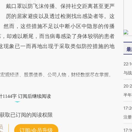
戴口罩以防飞沫传播、保持社交距离甚至更严
厉的居家避疫以及透过检测找出感染者等。这
。然而，这些措施不足以中断小区中隐形的传播
落，却难以断尾，而当病毒感染了身体较弱的患者
这现象已一而再地出现于采取类似防控措施的地
最
22:1
与战
阅宏观经济、股票债券、公司人物，财经数据尽在掌握。
20:
半年
1144字 订阅后继续阅读
17:2
获取已订阅的阅读权限
注册
员
订阅/会员升级
17:1