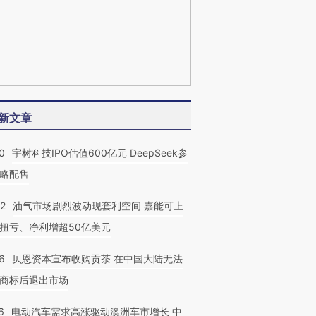
新文章
0
宇树科技IPO估值600亿元 DeepSeek参
略配售
22
油气市场剧烈波动现套利空间 嘉能可上
扭亏、净利增超50亿美元
6
贝恩资本宣布收购贡茶 在中国大陆无法
商标后退出市场
6
电动汽车需求高涨驱动澳洲车市增长 中