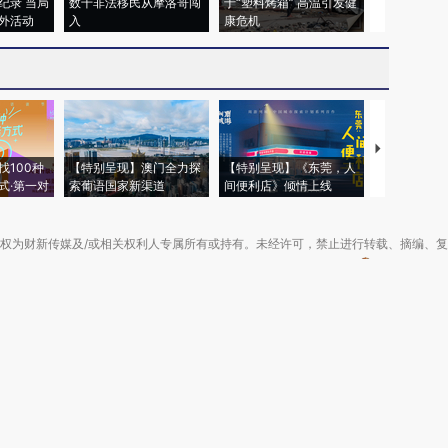
纪录 当局
数千非法移民从摩洛哥闯
于“塑料烤箱” 高温引发健
术：是什么
外活动
入
康危机
心“花钱找虐
【推广】走
找100种
【特别呈现】澳门全力探
【特别呈现】《东莞，人
会，让数智科
式·第一对
索葡语国家新渠道
间便利店》倾情上线
业
权为财新传媒及/或相关权利人专属所有或持有。未经许可，禁止进行转载、摘编、
京ICP备10026701号-8
|
网信算备110105862729401250013号
|
京公网安备 11
广播电视节目制作经营许可证：京第01015号
|
出版物经营许可证：第直100013号
Copyright 财新网 All Rights Reserved 版权所有 复制必究
害信息举报、未成年人举报、谣言信息）：010-85905050 13195200605 举报邮
于我们
|
加入我们
|
啄木鸟公益基金会
|
意见与反馈
|
提供新闻线索
|
联系我们
|
友情