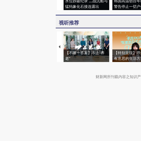
水位跌破纪录 二战沉船与
韩国高温创百年
猛犸象化石接连露出
警告停止一切户
视听推荐
【不唯一答案】不止“养
【特别呈现】寻
老”
有意思的生活方
财新网所刊载内容之知识产
京ICP证090880号
违法和不良信息举报电话（涉网络暴力有
关