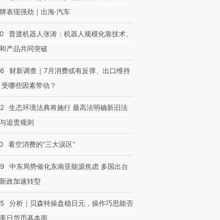
牌表现强劲｜出海·汽车
00
普渡机器人张涛：机器人规模化靠技术、
和产品共同突破
56
财新调查｜7月消费或有反弹、出口维持
 受哪些因素带动？
42
生态环境法典将施行 最高法明确新旧法
与追责规则
0
看空消费的“三大误区”
59
中东局势催化东南亚能源焦虑 多国出台
新政加速转型
05
分析｜贝森特操盘稳日元，操作巧思能否
美日货币基本面