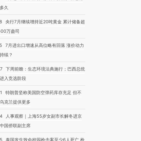
多久
8
央行7月继续增持近20吨黄金 累计储备超
600万盎司
5
7月进出口增速从高位略有回落 涨价动力
持续？
07
下周前瞻：生态环境法典施行；巴西总统
进入竞选阶段
1
特朗普坚称美国防空弹药库存充足 但不
乌克兰提供更多
24
人事观察｜上海55岁女副市长解冬进京
中国侨联副主席
45
泰国发生致命校园枪击案至少6人死亡 枪