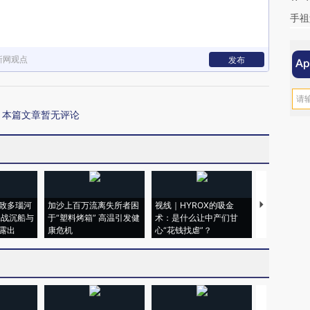
手祖
新网观点
发布
本篇文章暂无评论
致多瑙河
加沙上百万流离失所者困
视线｜HYROX的吸金
马航飞行员
二战沉船与
于“塑料烤箱” 高温引发健
术：是什么让中产们甘
粒摇头丸 尿
露出
康危机
心“花钱找虐”？
毒品