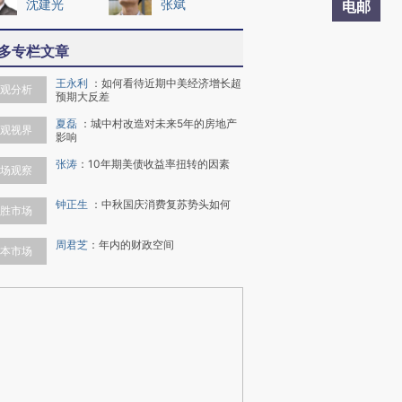
沈建光
张斌
电邮
多专栏文章
王永利
：
如何看待近期中美经济增长超
观分析
预期大反差
夏磊
：
城中村改造对未来5年的房地产
观视界
影响
张涛
：
10年期美债收益率扭转的因素
场观察
钟正生
：
中秋国庆消费复苏势头如何
胜市场
周君芝
：
年内的财政空间
本市场