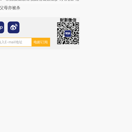
父母亦被杀
财新微信
跨国走私7万
视线｜被称为“蟑螂”的印
视线｜“入侵”还是“人道危
检体内含3种
度Z世代 用街头抗争将教
机”？难民潮撕裂西班牙
秘鲁纳斯
育部长拱下台
飞地休达
13人遇难