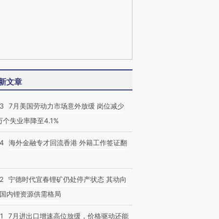
新文章
43
7月美国劳动力市场意外放缓 岗位减少
3万个失业率降至4.1%
14
海外金融专才回流香港 外籍工作签证翻
2
宁德时代宜春锂矿仍处停产状态 其动向
国内锂资源供需格局
1
7月进出口增速高位放缓，价格驱动还能