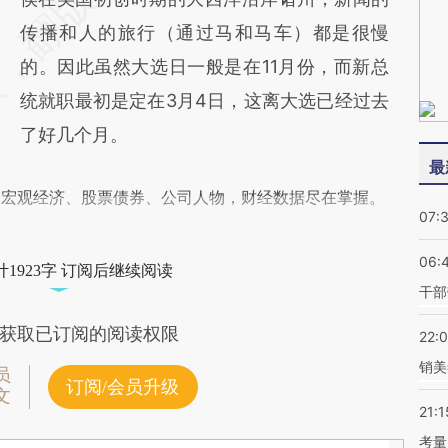
传播和人的旅行（通过马和马车）都是很慢
的。因此虽然大选日一般是在11月份，而新总
统就职最初是定在3月4日，这离大选已经过去
了好几个月。
最
阅宏观经济、股票债券、公司人物，财经数据尽在掌握。
07:
06:
1923字 订阅后继续阅读
干部
获取已订阅的阅读权限
22:
销美
员
订阅/会员升级
文
21:1
考量