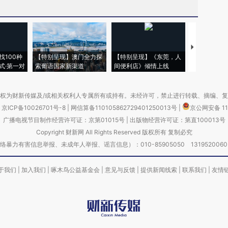
【推广】走
找100种
【特别呈现】澳门全力探
【特别呈现】《东莞，人
会，让数智科
式·第一对
索葡语国家新渠道
间便利店》倾情上线
业
权为财新传媒及/或相关权利人专属所有或持有。未经许可，禁止进行转载、摘编、
京ICP备10026701号-8
|
网信算备110105862729401250013号
|
京公网安备 11
广播电视节目制作经营许可证：京第01015号
|
出版物经营许可证：第直100013号
Copyright 财新网 All Rights Reserved 版权所有 复制必究
害信息举报、未成年人举报、谣言信息）：010-85905050 13195200605 举报邮
于我们
|
加入我们
|
啄木鸟公益基金会
|
意见与反馈
|
提供新闻线索
|
联系我们
|
友情