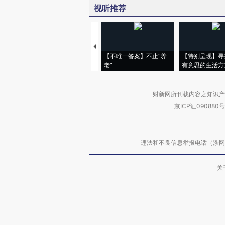
视听推荐
【不唯一答案】不止“养
【特别呈现】寻
老”
有意思的生活方
财新网所刊载内容之知识产
京ICP证090880号
违法和不良信息举报电话（涉网络暴力有
关