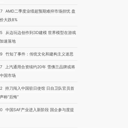
37
AMD二季度业绩超预期难抑市场担忧 盘
价大跌8%
25
从边玩边创作到3D建模 世界模型在游戏
加速落地
09
竹知了事件：传统文化和建构主义迷思
47
上汽通用合资续约20年 雪佛兰品牌或将
中国市场
42
持刀闯入中国驻日使馆 日自卫队官员首
声称“后悔”
30
中国SAF产业进入新阶段 国企参与度提