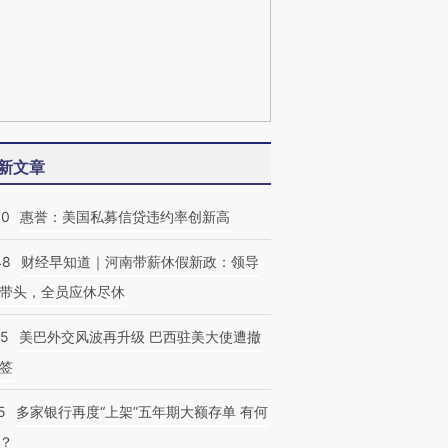
新文章
30
惠誉：美国私募信贷违约率创新高
48
财经早知道｜河南带薪休假新政：领导
带头，全员应休尽休
05
美巴外交风波再升级 巴西驻美大使遭撤
签
5
多家银行再度“上架”五年期大额存单 有何
？