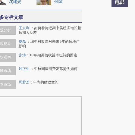
沈建光
张斌
电邮
多专栏文章
王永利
：
如何看待近期中美经济增长超
观分析
预期大反差
夏磊
：
城中村改造对未来5年的房地产
观视界
影响
张涛
：
10年期美债收益率扭转的因素
场观察
钟正生
：
中秋国庆消费复苏势头如何
胜市场
周君芝
：
年内的财政空间
本市场