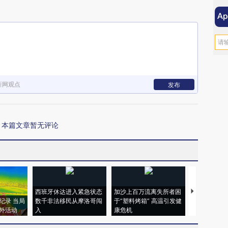
新网观点
发布
本篇文章暂无评论
西班牙休达进入紧急状态
加沙上百万流离失所者困
马航飞行员
纪录 当局
数千非法移民从摩洛哥闯
于“塑料烤箱” 高温引发健
粒摇头丸 尿
外活动
入
康危机
毒品