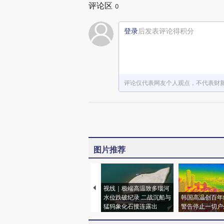
评论区
0
登录
后发表评论得积分
评论仅代表网友个人观点，不代表财
图片推荐
视线｜极端高温致多瑙河
水位跌破纪录 二战沉船与
韩国高温创百年
猛犸象化石接连露出
警告停止一切户