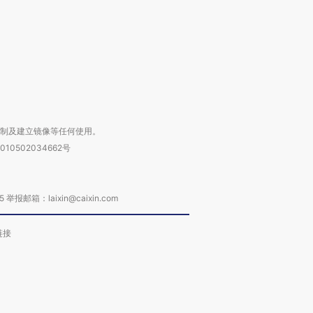
进第四届链博
【商旅对话】华住集团
技“链”接产
【特别呈现】寻找100种
CFO：不靠规模取胜，华
【特别呈
有意思的生活方式·第三对
住三大增长引擎是什么？
有意思的
复制及建立镜像等任何使用。
010502034662号
箱：laixin@caixin.com
链接