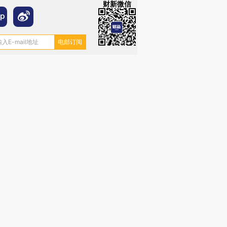
财新微信
跨国走私7万
视线｜HY
检体内含3种
泽连斯基密集出访美英 索
秘鲁纳斯卡观光飞机坠毁
术：是什
要防空导弹“救急”
13人遇难
心“花钱找