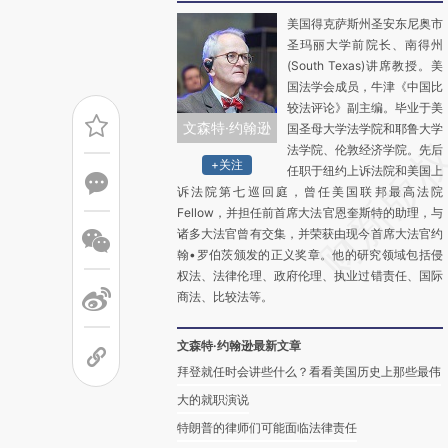
美国得克萨斯州圣安东尼奥市
圣玛丽大学前院长、南得州
(South Texas)讲席教授。美
国法学会成员，牛津《中国比
较法评论》副主编。毕业于美
文森特·约翰逊
国圣母大学法学院和耶鲁大学
法学院、伦敦经济学院。先后
+关注
任职于纽约上诉法院和美国上
诉法院第七巡回庭，曾任美国联邦最高法院
Fellow，并担任前首席大法官恩奎斯特的助理，与
诸多大法官曾有交集，并荣获由现今首席大法官约
翰•罗伯茨颁发的正义奖章。他的研究领域包括侵
权法、法律伦理、政府伦理、执业过错责任、国际
商法、比较法等。
文森特·约翰逊最新文章
拜登就任时会讲些什么？看看美国历史上那些最伟
大的就职演说
特朗普的律师们可能面临法律责任