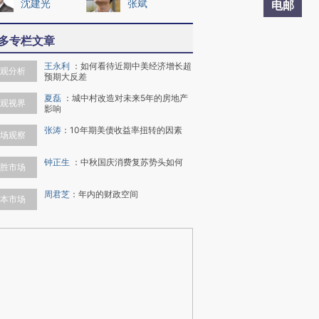
沈建光
张斌
电邮
多专栏文章
王永利
：
如何看待近期中美经济增长超
观分析
预期大反差
夏磊
：
城中村改造对未来5年的房地产
观视界
影响
张涛
：
10年期美债收益率扭转的因素
场观察
钟正生
：
中秋国庆消费复苏势头如何
胜市场
周君芝
：
年内的财政空间
本市场