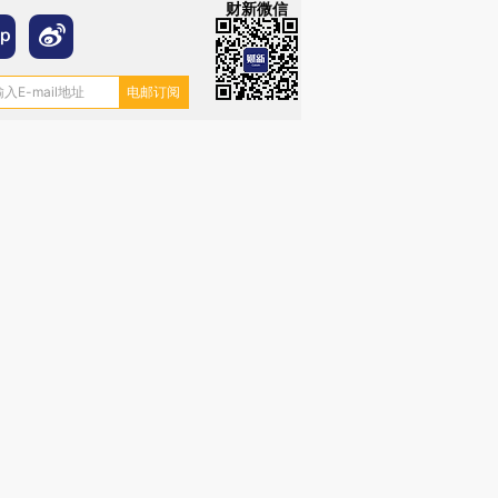
财新微信
”还是“人道危
湖北宜昌局部短时降雨
哈尔滨遭遇短时极端强降
撕裂西班牙
128毫米 紧急转移近
雨 3小时累计雨量超80毫
秘鲁纳斯
4000人
米
13人遇难