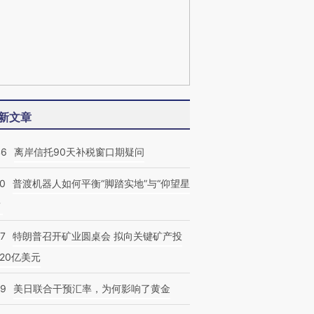
新文章
46
离岸信托90天补税窗口期疑问
00
普渡机器人如何平衡“脚踏实地”与“仰望星
？
57
特朗普召开矿业圆桌会 拟向关键矿产投
20亿美元
09
美日联合干预汇率，为何影响了黄金