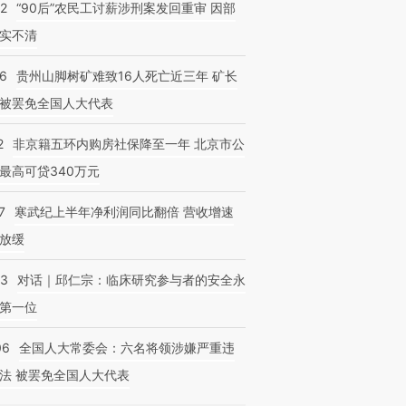
32
“90后”农民工讨薪涉刑案发回重审 因部
实不清
36
贵州山脚树矿难致16人死亡近三年 矿长
被罢免全国人大代表
2
非京籍五环内购房社保降至一年 北京市公
最高可贷340万元
7
寒武纪上半年净利润同比翻倍 营收增速
放缓
53
对话｜邱仁宗：临床研究参与者的安全永
第一位
06
全国人大常委会：六名将领涉嫌严重违
法 被罢免全国人大代表