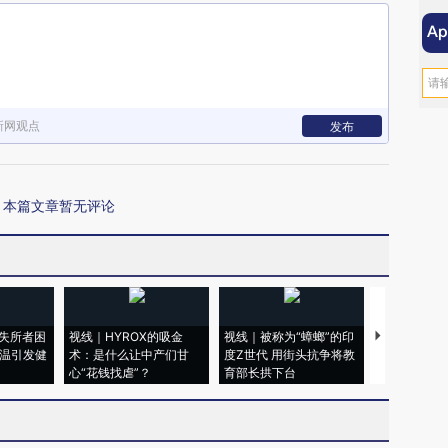
新网观点
发布
本篇文章暂无评论
失所者困
视线｜HYROX的吸金
视线｜被称为“蟑螂”的印
视线｜“入侵
高温引发健
术：是什么让中产们甘
度Z世代 用街头抗争将教
机”？难民潮
心“花钱找虐”？
育部长拱下台
飞地休达