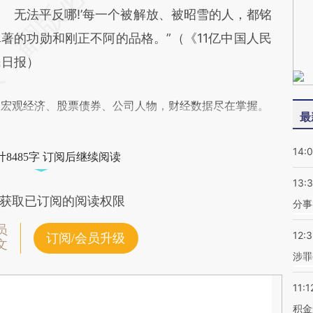
无法平反哪!’每一个被解放、被昭雪的人，都铭
著的功勋和刚正不阿的品格。”（《11亿中国人民
民日报）
阅宏观经济、股票债券、公司人物，财经数据尽在掌握。
最
14:
8485字 订阅后继续阅读
13:
获取已订阅的阅读权限
分事
员
12:
订阅/会员升级
文
涉罪
11:1
积金