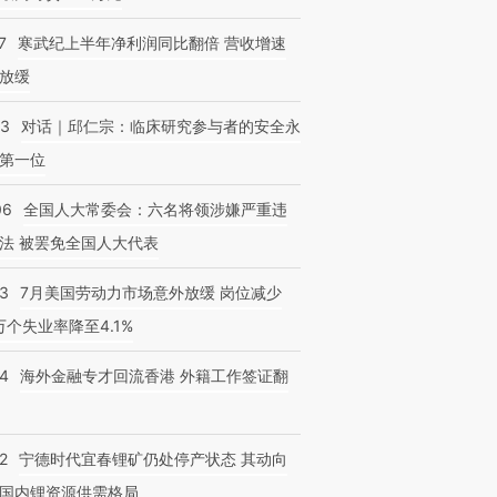
7
寒武纪上半年净利润同比翻倍 营收增速
放缓
53
对话｜邱仁宗：临床研究参与者的安全永
第一位
06
全国人大常委会：六名将领涉嫌严重违
法 被罢免全国人大代表
43
7月美国劳动力市场意外放缓 岗位减少
3万个失业率降至4.1%
14
海外金融专才回流香港 外籍工作签证翻
2
宁德时代宜春锂矿仍处停产状态 其动向
国内锂资源供需格局