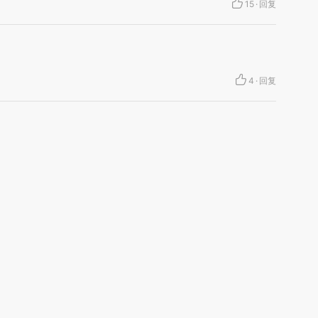
15
·
回复
4
·
回复
14
·
回复
·
回复
彭德怀与胡耀邦。
25
·
回复