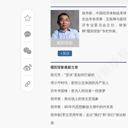
祝华新，中国经济体制改革研
究会常务理事，互联网与新经
济专业委员会主任，财新
网“暖阳背影”专栏作家。
暖阳背影
+关注
暖阳背影最新文章
闹元宵：“坚冰”是如何打破的
邓小平时代：那些公忠体国的共产党人
百年华国锋：曾为人民结束一段噩梦
祝华新：舆论场上的张文宏现象
祝华新：80年代思想解放大潮中的许良英
祝华新|李文亮周年祭：走出“我们”和“你们”舆论框
架