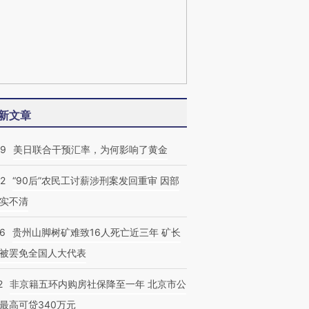
新文章
09
美日联合干预汇率，为何影响了黄金
32
“90后”农民工讨薪涉刑案发回重审 因部
实不清
36
贵州山脚树矿难致16人死亡近三年 矿长
被罢免全国人大代表
2
非京籍五环内购房社保降至一年 北京市公
最高可贷340万元