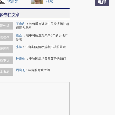
沈建光
张斌
电邮
多专栏文章
王永利
：
如何看待近期中美经济增长超
观分析
预期大反差
夏磊
：
城中村改造对未来5年的房地产
观视界
影响
张涛
：
10年期美债收益率扭转的因素
场观察
钟正生
：
中秋国庆消费复苏势头如何
胜市场
周君芝
：
年内的财政空间
本市场