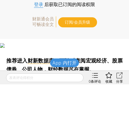
登录
后获取已订阅的阅读权限
财新通会员
订阅/会员升级
可畅读全文
推荐进入
财新数据库
，可随时查阅宏观经济、股票
App 内打开
债券、公司人物，财经数据尽在掌握。
发表评论得积分
0
条评论
收藏
分享
责任编辑：张帆
版面编辑：吴秋晗
观点频道所发布文章及图片之版权属作者本人及/或相关权利
人所有，未经作者及/或相关权利人单独授权，任何网站、平