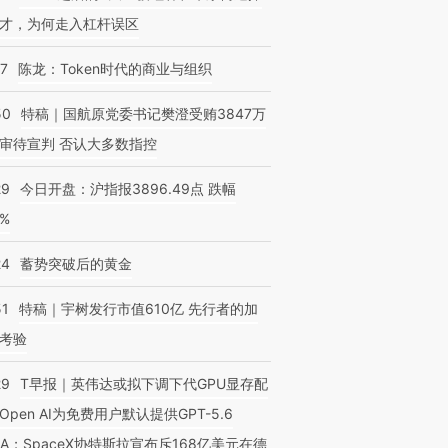
才，为何走入杠杆误区
07
陈龙：Token时代的商业与组织
50
特稿｜国航原党委书记樊澄受贿3847万
审待宣判 否认大多数指控
29
今日开盘：沪指报3896.49点 跌幅
0%
24
蓄势突破后的黄金
51
特稿｜宇树发行市值610亿 先行者的加
考验
29
T早报｜英伟达或拟下调下代GPU显存配
Open AI为免费用户默认提供GPT-5.6
NA；SpaceX协特斯拉宣布斥168亿美元在德