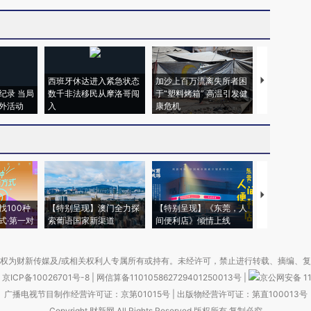
西班牙休达进入紧急状态
加沙上百万流离失所者困
视线｜HYR
纪录 当局
数千非法移民从摩洛哥闯
于“塑料烤箱” 高温引发健
术：是什么
外活动
入
康危机
心“花钱找虐
【推广】走
找100种
【特别呈现】澳门全力探
【特别呈现】《东莞，人
会，让数智科
式·第一对
索葡语国家新渠道
间便利店》倾情上线
业
权为财新传媒及/或相关权利人专属所有或持有。未经许可，禁止进行转载、摘编、
京ICP备10026701号-8
|
网信算备110105862729401250013号
|
京公网安备 11
广播电视节目制作经营许可证：京第01015号
|
出版物经营许可证：第直100013号
Copyright 财新网 All Rights Reserved 版权所有 复制必究