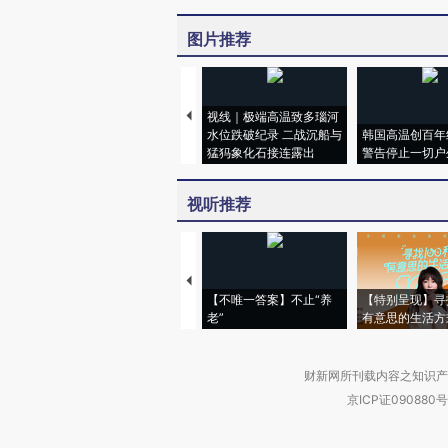
图片推荐
视线｜极端高温致多瑙河
水位跌破纪录 二战沉船与
韩国高温创百年
猛犸象化石接连露出
警告停止一切户
视听推荐
【不唯一答案】不止“养
【特别呈现】寻
老”
有意思的生活方
财新网所刊载内容之知识产
京ICP证090880号