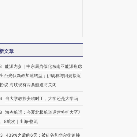
新文章
3
能源内参｜中东局势催化东南亚能源焦虑
出台光伏新政加速转型；伊朗称与阿曼接近
协议 海峡现有两条航道将关闭
6
当大学教授变临时工，大学还是大学吗
8
海杰航运：今夏北极航道运营将扩大至7
、8航次｜出海·物流
53
439%之后的6天：被硅谷和华尔街追捧