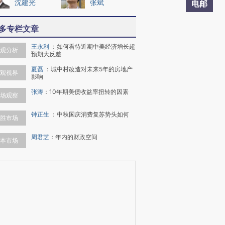
沈建光
张斌
电邮
多专栏文章
王永利
：
如何看待近期中美经济增长超
观分析
预期大反差
夏磊
：
城中村改造对未来5年的房地产
观视界
影响
张涛
：
10年期美债收益率扭转的因素
场观察
钟正生
：
中秋国庆消费复苏势头如何
胜市场
周君芝
：
年内的财政空间
本市场