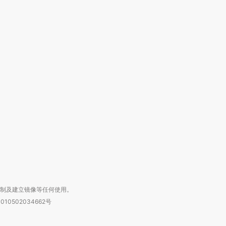
OX的吸金
马航飞行员跨国走私7万
视线｜被称为“蟑螂”的印
让中产们甘
粒摇头丸 尿检体内含3种
度Z世代 用街头抗争将教
秘鲁纳斯
”？
毒品
育部长拱下台
13人遇难
进第四届链博
【商旅对话】华住集团
技“链”接产
【特别呈现】寻找100种
CFO：不靠规模取胜，华
【特别呈
有意思的生活方式·第三对
住三大增长引擎是什么？
有意思的
复制及建立镜像等任何使用。
010502034662号