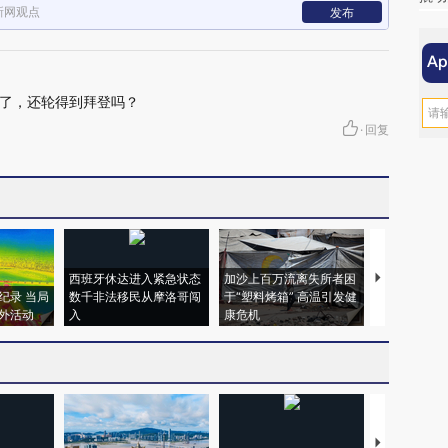
新网观点
发布
了，还轮得到拜登吗？
·
回复
西班牙休达进入紧急状态
加沙上百万流离失所者困
视线｜HYR
纪录 当局
数千非法移民从摩洛哥闯
于“塑料烤箱” 高温引发健
术：是什么
外活动
入
康危机
心“花钱找虐
【推广】走