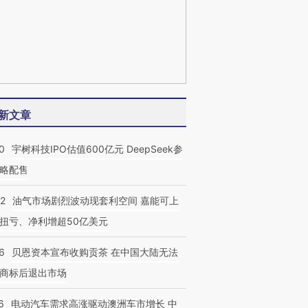
新文章
0
宇树科技IPO估值600亿元 DeepSeek参
略配售
22
油气市场剧烈波动现套利空间 嘉能可上
扭亏、净利增超50亿美元
6
贝恩资本宣布收购贡茶 在中国大陆无法
商标后退出市场
6
电动汽车需求高涨驱动澳洲车市增长 中