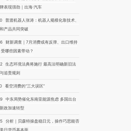
牌表现强劲｜出海·汽车
00
普渡机器人张涛：机器人规模化靠技术、
和产品共同突破
56
财新调查｜7月消费或有反弹、出口维持
 受哪些因素带动？
42
生态环境法典将施行 最高法明确新旧法
与追责规则
0
看空消费的“三大误区”
59
中东局势催化东南亚能源焦虑 多国出台
新政加速转型
05
分析｜贝森特操盘稳日元，操作巧思能否
美日货币基本面