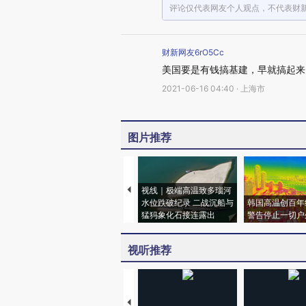
评论仅代表网友个人观点，不代表财
财新网友6rO5Cc
美国要是有钱搞基建，早就搞起来
2021-06-16 04:40 · 上海市
图片推荐
视线｜极端高温致多瑙河
水位跌破纪录 二战沉船与
韩国高温创百年
猛犸象化石接连露出
警告停止一切户
视听推荐