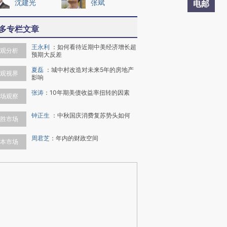
沈建光
张斌
电邮
多专栏文章
王永利
：
如何看待近期中美经济增长超
观分析
预期大反差
夏磊
：
城中村改造对未来5年的房地产
观视界
影响
张涛
：
10年期美债收益率扭转的因素
场观察
钟正生
：
中秋国庆消费复苏势头如何
胜市场
周君芝
：
年内的财政空间
本市场