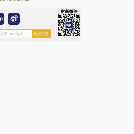
财新微信
OX的吸金
马航飞行员跨国走私7万
视线｜被称为“蟑螂”的印
让中产们甘
粒摇头丸 尿检体内含3种
度Z世代 用街头抗争将教
秘鲁纳斯
”？
毒品
育部长拱下台
13人遇难
进第四届链博
【商旅对话】华住集团