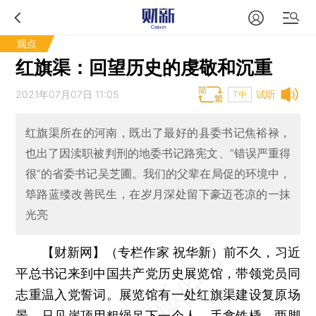
观点
红旗渠：回望历史的虔敬和沉重
2021年07月07日 11:05
试听
T中
红旗渠所在的河南，既出了最好的县委书记焦裕禄，
也出了因渎职被判刑的地委书记路宪文、“错误严重得
很”的省委书记吴芝圃。我们的父辈在局促的环境中，
筚路蓝缕改善民生，在岁月深处留下豪迈苍凉的一抹
光亮
【财新网】（专栏作家 祝华新）
前不久，习近
平总书记来到中国共产党历史展览馆，带领党员同
志重温入党誓词。展览馆有一处红旗渠建设复原场
景，只见崖顶用粗绳吊下一个人，手拿铁橇，两脚