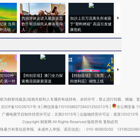
西班牙休达进入紧急状态
加沙上百万流离失所者困
视线｜HYR
纪录 当局
数千非法移民从摩洛哥闯
于“塑料烤箱” 高温引发健
术：是什么
外活动
入
康危机
心“花钱找虐
【推广】走
找100种
【特别呈现】澳门全力探
【特别呈现】《东莞，人
会，让数智科
式·第一对
索葡语国家新渠道
间便利店》倾情上线
业
权为财新传媒及/或相关权利人专属所有或持有。未经许可，禁止进行转载、摘编、
京ICP备10026701号-8
|
网信算备110105862729401250013号
|
京公网安备 11
广播电视节目制作经营许可证：京第01015号
|
出版物经营许可证：第直100013号
Copyright 财新网 All Rights Reserved 版权所有 复制必究
害信息举报、未成年人举报、谣言信息）：010-85905050 13195200605 举报邮