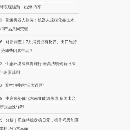
牌表现强劲｜出海·汽车
00
普渡机器人张涛：机器人规模化靠技术、
和产品共同突破
56
财新调查｜7月消费或有反弹、出口维持
 受哪些因素带动？
42
生态环境法典将施行 最高法明确新旧法
与追责规则
0
看空消费的“三大误区”
59
中东局势催化东南亚能源焦虑 多国出台
新政加速转型
05
分析｜贝森特操盘稳日元，操作巧思能否
美日货币基本面