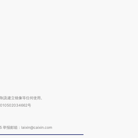
OX的吸金
马航飞行员跨国走私7万
视线｜被称为“蟑螂”的印
让中产们甘
粒摇头丸 尿检体内含3种
度Z世代 用街头抗争将教
秘鲁纳斯
”？
毒品
育部长拱下台
13人遇难
进第四届链博
【商旅对话】华住集团
技“链”接产
【特别呈现】寻找100种
CFO：不靠规模取胜，华
【特别呈
有意思的生活方式·第三对
住三大增长引擎是什么？
有意思的
复制及建立镜像等任何使用。
010502034662号
箱：laixin@caixin.com