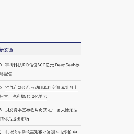
新文章
0
宇树科技IPO估值600亿元 DeepSeek参
略配售
22
油气市场剧烈波动现套利空间 嘉能可上
扭亏、净利增超50亿美元
6
贝恩资本宣布收购贡茶 在中国大陆无法
商标后退出市场
6
电动汽车需求高涨驱动澳洲车市增长 中