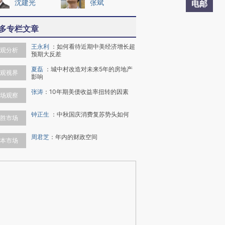
沈建光
张斌
电邮
多专栏文章
王永利
：
如何看待近期中美经济增长超
观分析
预期大反差
夏磊
：
城中村改造对未来5年的房地产
观视界
影响
张涛
：
10年期美债收益率扭转的因素
场观察
钟正生
：
中秋国庆消费复苏势头如何
胜市场
周君芝
：
年内的财政空间
本市场