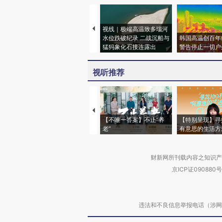
视线｜极端高温致多瑙河
水位跌破纪录 二战沉船与
韩国高温创百年
猛犸象化石接连露出
警告停止一切户
视听推荐
【不唯一答案】不止“养
【特别呈现】寻
老”
有意思的生活方
财新网所刊载内容之知识产
京ICP证090880号
违法和不良信息举报电话（涉网络暴力有