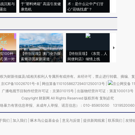
二战沉船与
于“塑料烤箱” 高温引发健
术：是什么让中产们甘
粒摇头丸 尿
露出
康危机
心“花钱找虐”？
毒品
【推广】走
找100种
【特别呈现】澳门全力探
【特别呈现】《东莞，人
会，让数智科
式·第一对
索葡语国家新渠道
间便利店》倾情上线
业
权为财新传媒及/或相关权利人专属所有或持有。未经许可，禁止进行转载、摘编、
京ICP备10026701号-8
|
网信算备110105862729401250013号
|
京公网安备 11
广播电视节目制作经营许可证：京第01015号
|
出版物经营许可证：第直100013号
Copyright 财新网 All Rights Reserved 版权所有 复制必究
害信息举报、未成年人举报、谣言信息）：010-85905050 13195200605 举报邮
于我们
|
加入我们
|
啄木鸟公益基金会
|
意见与反馈
|
提供新闻线索
|
联系我们
|
友情