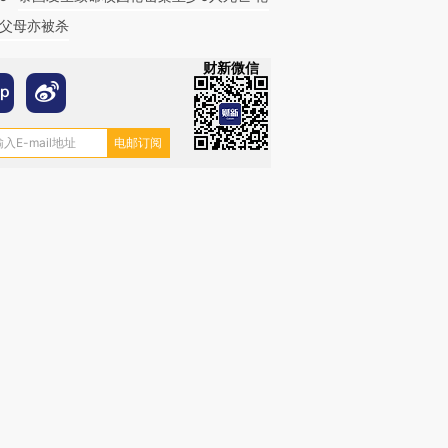
父母亦被杀
财新微信
跨国走私7万
视线｜被称为“蟑螂”的印
视线｜“入侵”还是“人道危