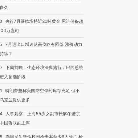
多久
8
央行7月继续增持近20吨黄金 累计储备超
600万盎司
5
7月进出口增速从高位略有回落 涨价动力
持续？
07
下周前瞻：生态环境法典施行；巴西总统
进入竞选阶段
1
特朗普坚称美国防空弹药库存充足 但不
乌克兰提供更多
24
人事观察｜上海55岁女副市长解冬进京
中国侨联副主席
45
泰国发生致命校园枪击案至少6人死亡 枪