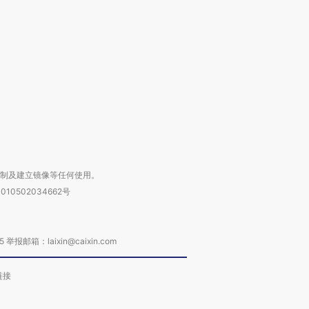
检体内含3种
度Z世代 用街头抗争将教
机”？难民潮撕裂西班牙
秘鲁纳斯
育部长拱下台
飞地休达
13人遇难
进第四届链博
【商旅对话】华住集团
技“链”接产
【特别呈现】寻找100种
CFO：不靠规模取胜，华
【特别呈
有意思的生活方式·第三对
住三大增长引擎是什么？
有意思的
复制及建立镜像等任何使用。
010502034662号
箱：laixin@caixin.com
链接