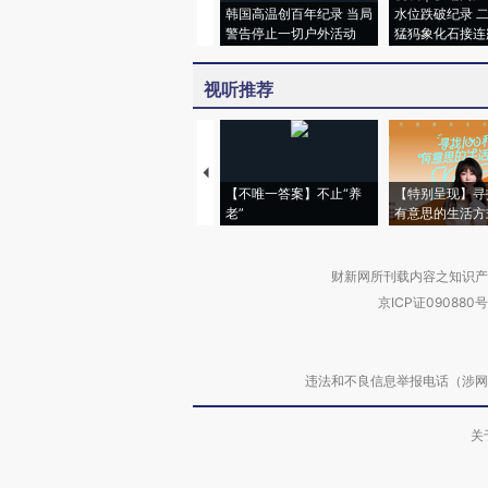
韩国高温创百年纪录 当局
水位跌破纪录 
警告停止一切户外活动
猛犸象化石接连
视听推荐
【不唯一答案】不止“养
【特别呈现】寻
老”
有意思的生活方
财新网所刊载内容之知识产
京ICP证090880号
违法和不良信息举报电话（涉网络暴力有
关