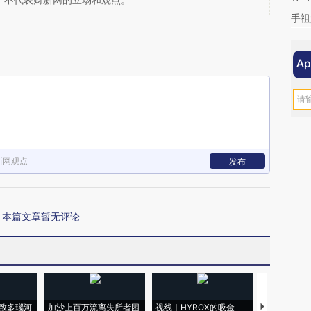
，不代表财新网的立场和观点。
手祖
新网观点
发布
本篇文章暂无评论
致多瑙河
加沙上百万流离失所者困
视线｜HYROX的吸金
马航飞行员