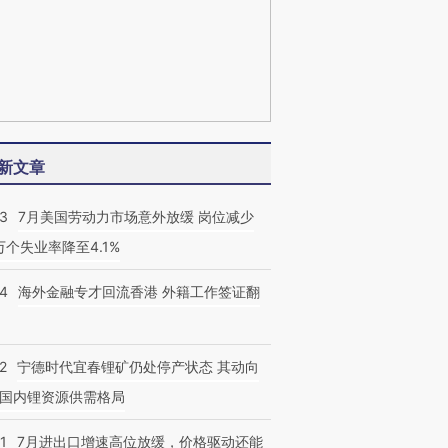
新文章
43
7月美国劳动力市场意外放缓 岗位减少
3万个失业率降至4.1%
14
海外金融专才回流香港 外籍工作签证翻
2
宁德时代宜春锂矿仍处停产状态 其动向
国内锂资源供需格局
1
7月进出口增速高位放缓，价格驱动还能