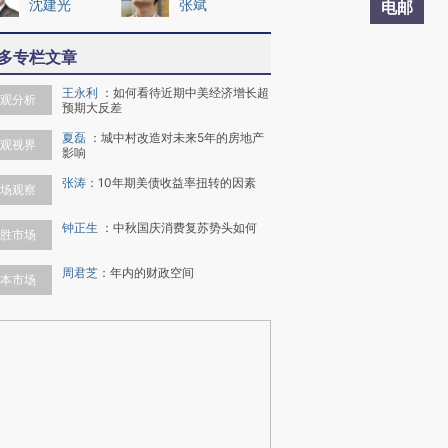
沈建光
张斌
电邮
多专栏文章
王永利
：
如何看待近期中美经济增长超
观分析
预期大反差
夏磊
：
城中村改造对未来5年的房地产
观视界
影响
张涛
：
10年期美债收益率扭转的因素
场观察
钟正生
：
中秋国庆消费复苏势头如何
胜市场
周君芝
：
年内的财政空间
本市场