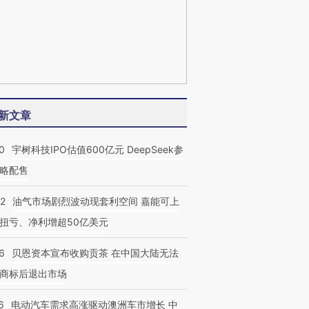
新文章
0
宇树科技IPO估值600亿元 DeepSeek参
略配售
22
油气市场剧烈波动现套利空间 嘉能可上
扭亏、净利增超50亿美元
6
贝恩资本宣布收购贡茶 在中国大陆无法
商标后退出市场
6
电动汽车需求高涨驱动澳洲车市增长 中