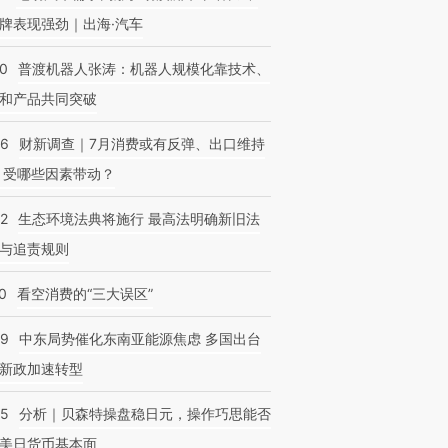
牌表现强劲｜出海·汽车
00
普渡机器人张涛：机器人规模化靠技术、
和产品共同突破
56
财新调查｜7月消费或有反弹、出口维持
 受哪些因素带动？
42
生态环境法典将施行 最高法明确新旧法
与追责规则
0
看空消费的“三大误区”
59
中东局势催化东南亚能源焦虑 多国出台
新政加速转型
05
分析｜贝森特操盘稳日元，操作巧思能否
美日货币基本面