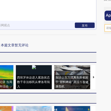
新网观点
发布
本篇文章暂无评论
西班牙休达进入紧急状态
加沙上百万流离失所者困
视线｜HYR
纪录 当局
数千非法移民从摩洛哥闯
于“塑料烤箱” 高温引发健
术：是什么
外活动
入
康危机
心“花钱找虐