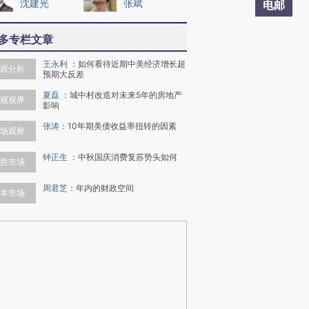
沈建光
张斌
电邮
多专栏文章
王永利
：
如何看待近期中美经济增长超
观分析
预期大反差
夏磊
：
城中村改造对未来5年的房地产
观视界
影响
张涛
：
10年期美债收益率扭转的因素
场观察
钟正生
：
中秋国庆消费复苏势头如何
胜市场
周君芝
：
年内的财政空间
本市场