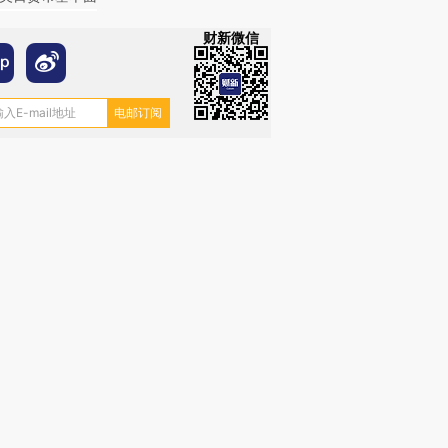
财新微信
OX的吸金
马航飞行员跨国走私7万
视线｜被称为“蟑螂”的印
让中产们甘
粒摇头丸 尿检体内含3种
度Z世代 用街头抗争将教
秘鲁纳斯
”？
毒品
育部长拱下台
13人遇难