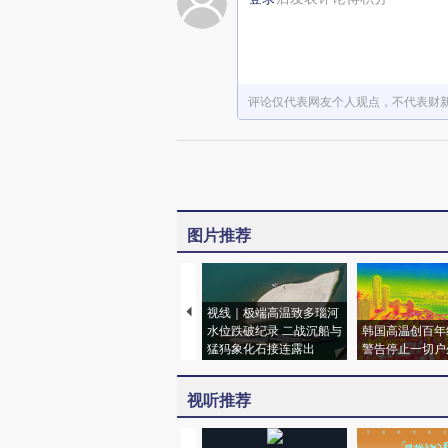
评论仅代表网友个人观点，不代表财
图片推荐
视线｜极端高温致多瑙河
水位跌破纪录 二战沉船与
韩国高温创百年
猛犸象化石接连露出
警告停止一切户
视听推荐