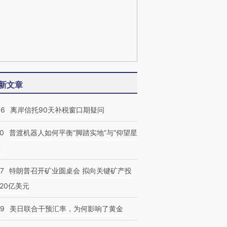
新文章
46
离岸信托90天补税窗口期疑问
00
普渡机器人如何平衡“脚踏实地”与“仰望星
？
57
特朗普召开矿业圆桌会 拟向关键矿产投
20亿美元
09
美日联合干预汇率，为何影响了黄金