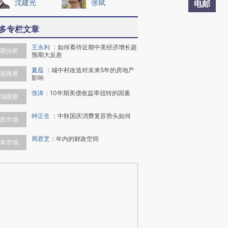
沈建光
张斌
电邮
多专栏文章
王永利
：
如何看待近期中美经济增长超
观分析
预期大反差
夏磊
：
城中村改造对未来5年的房地产
观视界
影响
张涛
：
10年期美债收益率扭转的因素
场观察
钟正生
：
中秋国庆消费复苏势头如何
胜市场
周君芝
：
年内的财政空间
本市场