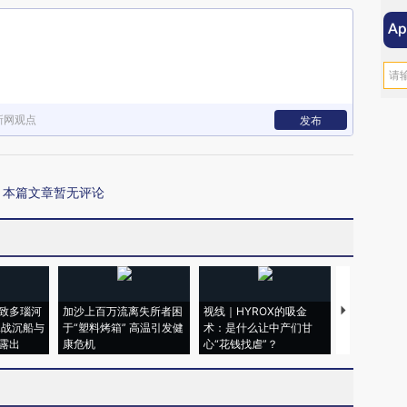
新网观点
发布
本篇文章暂无评论
致多瑙河
加沙上百万流离失所者困
视线｜HYROX的吸金
马航飞行员
二战沉船与
于“塑料烤箱” 高温引发健
术：是什么让中产们甘
粒摇头丸 尿
露出
康危机
心“花钱找虐”？
毒品