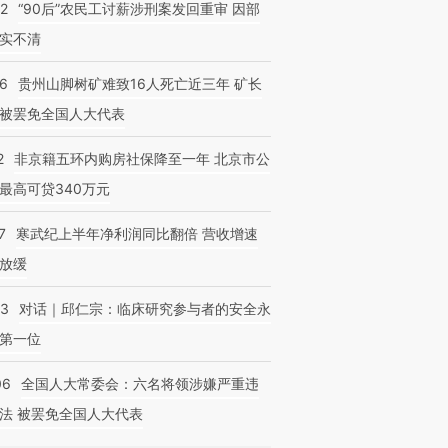
32
“90后”农民工讨薪涉刑案发回重审 因部
实不清
36
贵州山脚树矿难致16人死亡近三年 矿长
被罢免全国人大代表
2
非京籍五环内购房社保降至一年 北京市公
最高可贷340万元
7
寒武纪上半年净利润同比翻倍 营收增速
放缓
53
对话｜邱仁宗：临床研究参与者的安全永
第一位
06
全国人大常委会：六名将领涉嫌严重违
法 被罢免全国人大代表