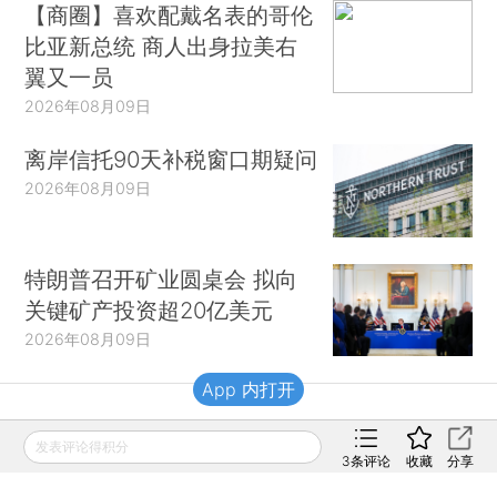
【商圈】喜欢配戴名表的哥伦
比亚新总统 商人出身拉美右
翼又一员
2026年08月09日
离岸信托90天补税窗口期疑问
2026年08月09日
特朗普召开矿业圆桌会 拟向
关键矿产投资超20亿美元
2026年08月09日
App 内打开
财新移动
发表评论得积分
3
条评论
收藏
分享