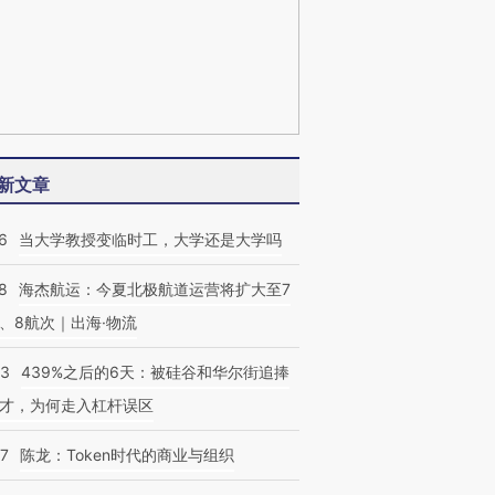
新文章
6
当大学教授变临时工，大学还是大学吗
8
海杰航运：今夏北极航道运营将扩大至7
、8航次｜出海·物流
53
439%之后的6天：被硅谷和华尔街追捧
才，为何走入杠杆误区
07
陈龙：Token时代的商业与组织