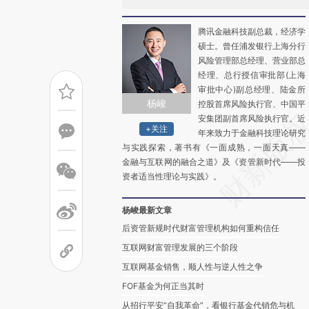
腾讯金融科技副总裁，经济学
硕士。曾任浦发银行上海分行
风险管理部总经理、营业部总
经理、总行授信审批部(上海
审批中心)副总经理、陆金所
杨峻
控股首席风险执行官、中国平
安集团副首席风险执行官。近
+关注
年来致力于金融科技理论研究
与实践探索，著书有《一面成熟，一面天真——
金融与互联网的融合之道》及《资管新时代——投
资者适当性理论与实践》。
杨峻最新文章
后资管新规时代财富管理机构如何重构信任
互联网财富管理发展的三个阶段
互联网基金销售，顺人性与逆人性之争
FOF基金为何正当其时
从招行平安“自我革命”，看银行基金代销危与机