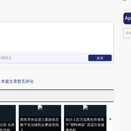
新网观点
发布
本篇文章暂无评论
西班牙休达进入紧急状态
加沙上百万流离失所者困
视线｜HYR
纪录 当局
数千非法移民从摩洛哥闯
于“塑料烤箱” 高温引发健
术：是什么
外活动
入
康危机
心“花钱找虐