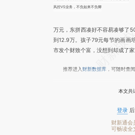
风控VS业务，不负如来不负卿
万元，东拼西凑好不容易凑够了5
到12.9万。孩子79元每节的画
市发个财致个富，没想到却成了家
推荐进入
财新数据库
，可随时查
本文共计
登录
后
财新通会
可畅读全