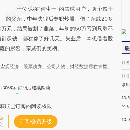
一位昵称“何生一”的雪球用户，两个孩子
的父亲，中年失业后专职炒股。借了亲戚20多
0万元，结果被割了韭菜，年初的50万亏到只剩不
画培训课钱，都犹豫了好几天。失业后，本想借着股
庭的累赘，亲戚们的笑柄。
最
11:5
阅宏观经济、股票债券、公司人物，财经数据尽在掌握。
11:3
条船
3066字 订阅后继续阅读
10:
获取已订阅的阅读权限
的天
员
10:
订阅/会员升级
文