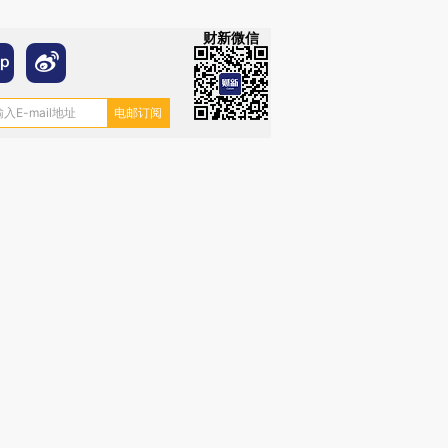
财新微信
OX的吸金
马航飞行员跨国走私7万
视线｜被称为“蟑螂”的印
让中产们甘
粒摇头丸 尿检体内含3种
度Z世代 用街头抗争将教
秘鲁纳斯
”？
毒品
育部长拱下台
13人遇难