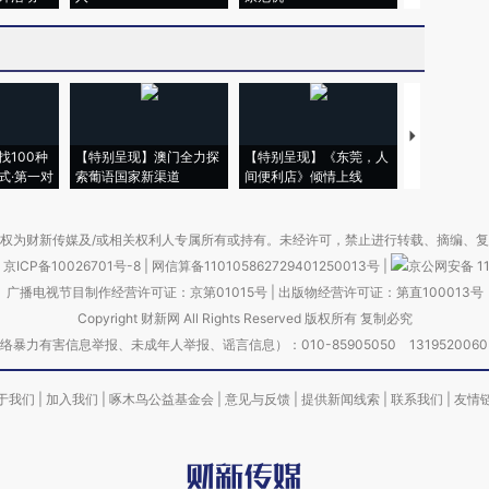
【推广】走
找100种
【特别呈现】澳门全力探
【特别呈现】《东莞，人
会，让数智科
式·第一对
索葡语国家新渠道
间便利店》倾情上线
业
权为财新传媒及/或相关权利人专属所有或持有。未经许可，禁止进行转载、摘编、
京ICP备10026701号-8
|
网信算备110105862729401250013号
|
京公网安备 11
广播电视节目制作经营许可证：京第01015号
|
出版物经营许可证：第直100013号
Copyright 财新网 All Rights Reserved 版权所有 复制必究
害信息举报、未成年人举报、谣言信息）：010-85905050 13195200605 举报邮
于我们
|
加入我们
|
啄木鸟公益基金会
|
意见与反馈
|
提供新闻线索
|
联系我们
|
友情