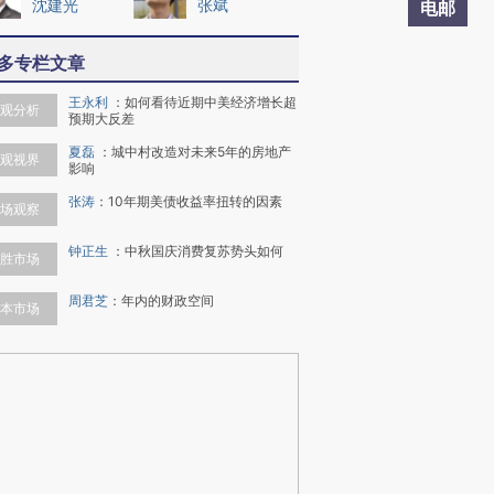
沈建光
张斌
电邮
多专栏文章
王永利
：
如何看待近期中美经济增长超
观分析
预期大反差
夏磊
：
城中村改造对未来5年的房地产
观视界
影响
张涛
：
10年期美债收益率扭转的因素
场观察
钟正生
：
中秋国庆消费复苏势头如何
胜市场
周君芝
：
年内的财政空间
本市场