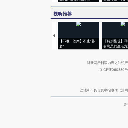
视听推荐
【不唯一答案】不止“养
【特别呈现】寻
老”
有意思的生活方
财新网所刊载内容之知识产
京ICP证090880号
违法和不良信息举报电话（涉网络暴力有
关