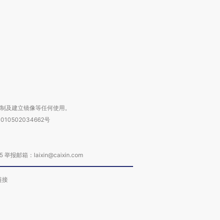
进第四届链博
【商旅对话】华住集团
技“链”接产
【特别呈现】寻找100种
CFO：不靠规模取胜，华
【特别呈
有意思的生活方式·第三对
住三大增长引擎是什么？
有意思的
复制及建立镜像等任何使用。
010502034662号
箱：laixin@caixin.com
链接