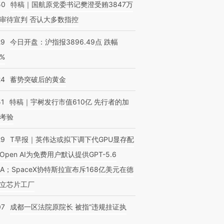
50
特稿｜国航原党委书记樊澄受贿3847万
审待宣判 否认大多数指控
29
今日开盘：沪指报3896.49点 跌幅
0%
24
蓄势突破后的黄金
51
特稿｜宇树发行市值610亿 先行者的加
考验
29
T早报｜英伟达或拟下调下代GPU显存配
Open AI为免费用户默认提供GPT-5.6
NA；SpaceX协特斯拉宣布斥168亿美元在德
立芯片工厂
07
成都一区法院原院长 被指“违规挂证执