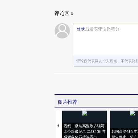
评论区
0
登录
后发表评论得积分
评论仅代表网友个人观点，不代表财
图片推荐
视线｜极端高温致多瑙河
水位跌破纪录 二战沉船与
韩国高温创百年
猛犸象化石接连露出
警告停止一切户