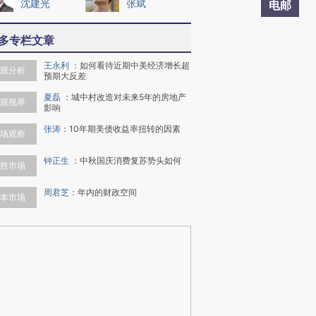
沈建光
张斌
电邮
多专栏文章
王永利
：
如何看待近期中美经济增长超
观分析
预期大反差
夏磊
：
城中村改造对未来5年的房地产
观视界
影响
张涛
：
10年期美债收益率扭转的因素
场观察
钟正生
：
中秋国庆消费复苏势头如何
胜市场
周君芝
：
年内的财政空间
本市场