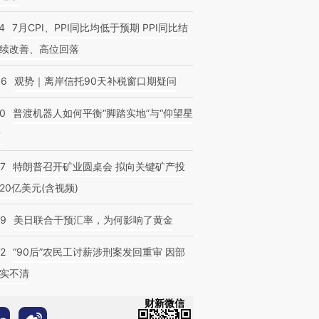
4
7月CPI、PPI同比均低于预期 PPI同比结
续改善、高位回落
46
观势｜离岸信托90天补税窗口期疑问
00
普渡机器人如何平衡“脚踏实地”与“仰望星
？
57
特朗普召开矿业圆桌会 拟向关键矿产投
20亿美元(含视频)
09
美日联合干预汇率，为何影响了黄金
32
“90后”农民工讨薪涉刑案发回重审 因部
实不清
财新微信