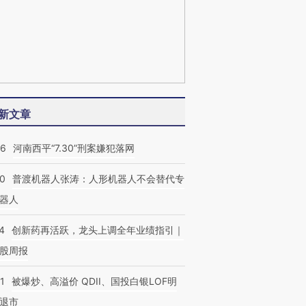
新文章
26
河南西平“7.30”刑案嫌犯落网
00
普渡机器人张涛：人形机器人不会替代专
器人
4
创新药再活跃，龙头上调全年业绩指引｜
股周报
1
被爆炒、高溢价 QDII、国投白银LOF明
退市