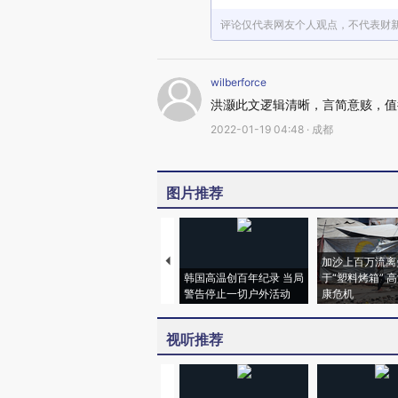
评论仅代表网友个人观点，不代表财
wilberforce
洪灏此文逻辑清晰，言简意赅，值
2022-01-19 04:48 · 成都
图片推荐
加沙上百万流离
韩国高温创百年纪录 当局
于“塑料烤箱” 
警告停止一切户外活动
康危机
视听推荐