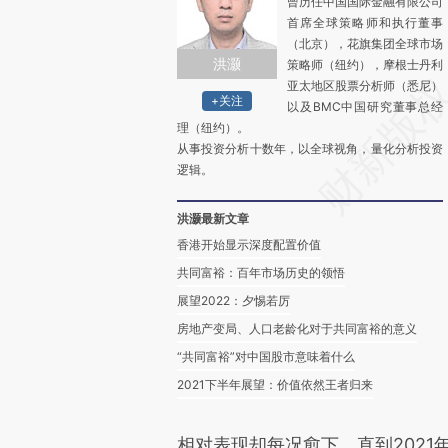
曾历任中国国际金融有限公司
首席全球策略师和执行董事
（北京），花旗集团全球市场
洪灏
策略师（纽约），摩根士丹利
亚太地区股票分析师（悉尼）
+关注
以及BMC中国研究董事总经
理（纽约）。
从事投资分析十数年，以全球视角，量化分析投资
逻辑。
洪灏最新文章
香港开始显示深度配置价值
共同富裕：百年市场历史的领悟
展望2022：夕惕若厉
房地产变局、人口老龄化对于共同富裕的意义
“共同富裕”对中国股市意味着什么
2021下半年展望：价值依然王者归来
相对表现却每况愈下，直到2021