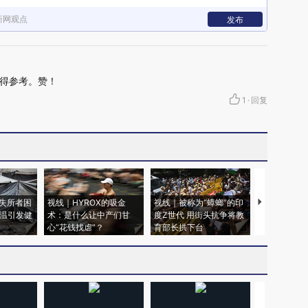
新网观点
发布
得参考。赞！
1
·
回复
失所者困
视线｜HYROX的吸金
视线｜被称为“蟑螂”的印
视线｜“入侵
高温引发健
术：是什么让中产们甘
度Z世代 用街头抗争将教
机”？难民潮
心“花钱找虐”？
育部长拱下台
飞地休达