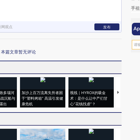
手祖
新网观点
发布
本篇文章暂无评论
致多瑙河
加沙上百万流离失所者困
视线｜HYROX的吸金
马航飞行员
二战沉船与
于“塑料烤箱” 高温引发健
术：是什么让中产们甘
粒摇头丸 尿
露出
康危机
心“花钱找虐”？
毒品