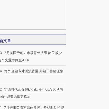
新文章
43
7月美国劳动力市场意外放缓 岗位减少
3万个失业率降至4.1%
14
海外金融专才回流香港 外籍工作签证翻
2
宁德时代宜春锂矿仍处停产状态 其动向
国内锂资源供需格局
1
7月进出口增速高位放缓，价格驱动还能