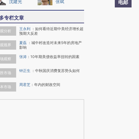
沈建光
张斌
电邮
多专栏文章
王永利
：
如何看待近期中美经济增长超
观分析
预期大反差
夏磊
：
城中村改造对未来5年的房地产
观视界
影响
张涛
：
10年期美债收益率扭转的因素
场观察
钟正生
：
中秋国庆消费复苏势头如何
胜市场
周君芝
：
年内的财政空间
本市场