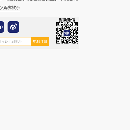
父母亦被杀
财新微信
跨国走私7万
视线｜被称为“蟑螂”的印
视线｜“入侵”还是“人道危
检体内含3种
度Z世代 用街头抗争将教
机”？难民潮撕裂西班牙
秘鲁纳斯
育部长拱下台
飞地休达
13人遇难