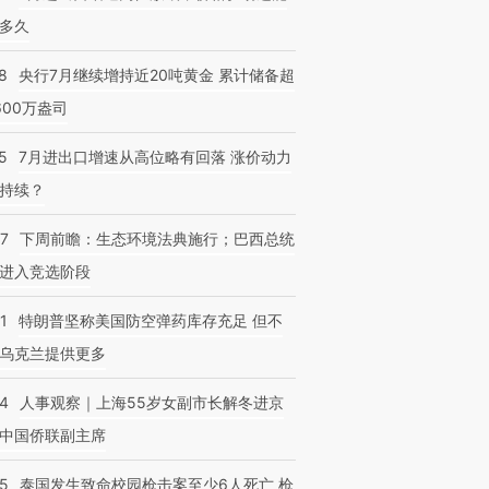
多久
8
央行7月继续增持近20吨黄金 累计储备超
600万盎司
5
7月进出口增速从高位略有回落 涨价动力
持续？
07
下周前瞻：生态环境法典施行；巴西总统
进入竞选阶段
1
特朗普坚称美国防空弹药库存充足 但不
乌克兰提供更多
24
人事观察｜上海55岁女副市长解冬进京
中国侨联副主席
45
泰国发生致命校园枪击案至少6人死亡 枪