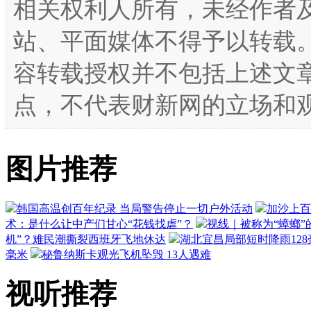
相关权利人所有，未经作者
站、平面媒体不得予以转载
容转载授权并不包括上述文
点，不代表财新网的立场和
图片推荐
韩国高温创百年纪录 当局警告停止一切户外活动
加沙上百
术：是什么让中产们甘心“花钱找虐”？
视线｜被称为“蟑螂”
机”？难民潮撕裂西班牙飞地休达
湖北宜昌局部短时降雨128毫
毫米
秘鲁纳斯卡观光飞机坠毁 13人遇难
视听推荐