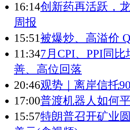
16:14
创新药再活跃，
周报
15:51
被爆炒、高溢价 Q
11:34
7月CPI、PPI同
善、高位回落
20:46
观势｜离岸信托9
17:00
普渡机器人如何平
15:57
特朗普召开矿业圆