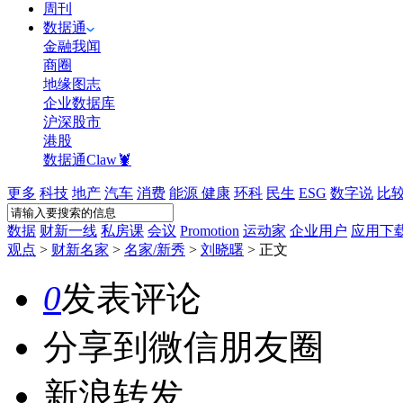
周刊
数据通
金融我闻
商圈
地缘图志
企业数据库
沪深股市
港股
数据通Claw🦞
更多
科技
地产
汽车
消费
能源
健康
环科
民生
ESG
数字说
比
数据
财新一线
私房课
会议
Promotion
运动家
企业用户
应用下
观点
>
财新名家
>
名家/新秀
>
刘晓曙
>
正文
0
发表评论
分享到微信朋友圈
新浪转发