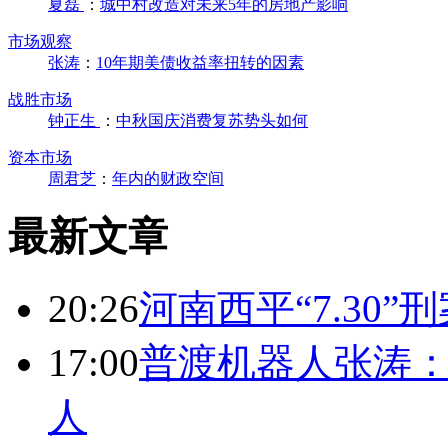
夏磊
：
城中村改造对未来5年的房地产影响
市场观察
张涛
：
10年期美债收益率扭转的因素
战胜市场
钟正生
：
中秋国庆消费复苏势头如何
资本市场
周君芝
：
年内的财政空间
最新文章
20:26
河南西平“7.30”
17:00
普渡机器人张涛
人