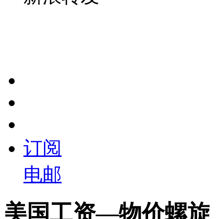
订阅
电邮
美国工资—物价螺旋