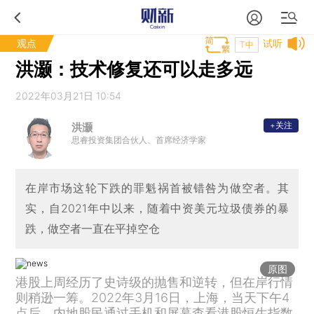
观点
试听
T中
洪灏：技术修复还可以走多远
2022年03月21日 10:54
+关注
洪灏
思睿投资集团合伙人、首席经济学家
在岸市场这轮下跌的罪魁祸首被错咎为做空者。其
实，自2021年中以来，随着中资美元垃圾债券的暴
跌，做空者一直在平掉空仓
原图
港股上周经历了史诗级的抛售和逆转，但在岸行情
则稍逊一筹。2022年3月16日，上海，当天下午4
点后，内地股民通过手机和屏幕查看港股恒生指数