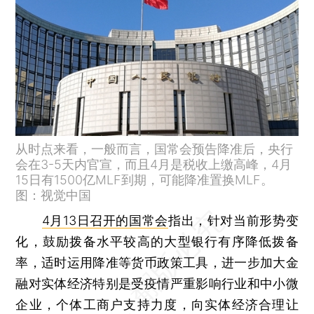
从时点来看，一般而言，国常会预告降准后，央行
会在3-5天内官宣，而且4月是税收上缴高峰，4月
15日有1500亿MLF到期，可能降准置换MLF。
图：视觉中国
4月13日召开的国常会
指出，针对当前形势变
化，鼓励拨备水平较高的大型银行有序降低拨备
率，适时运用降准等货币政策工具，进一步加大金
融对实体经济特别是受疫情严重影响行业和中小微
企业，个体工商户支持力度，向实体经济合理让