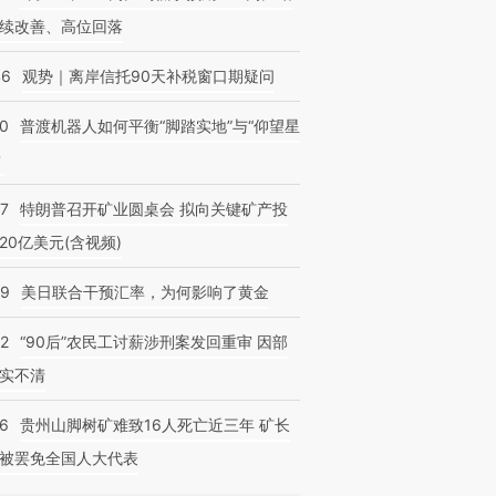
续改善、高位回落
46
观势｜离岸信托90天补税窗口期疑问
00
普渡机器人如何平衡“脚踏实地”与“仰望星
？
57
特朗普召开矿业圆桌会 拟向关键矿产投
20亿美元(含视频)
09
美日联合干预汇率，为何影响了黄金
32
“90后”农民工讨薪涉刑案发回重审 因部
实不清
36
贵州山脚树矿难致16人死亡近三年 矿长
被罢免全国人大代表