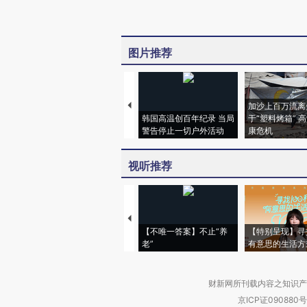
图片推荐
加沙上百万流离
韩国高温创百年纪录 当局
于“塑料烤箱” 
警告停止一切户外活动
康危机
视听推荐
【不唯一答案】不止“养
【特别呈现】寻
老”
有意思的生活方
财新网所刊载内容之知识产
京ICP证090880号