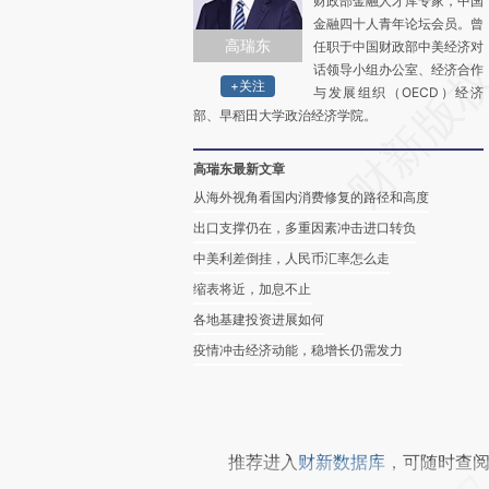
财政部金融人才库专家，中国
金融四十人青年论坛会员。曾
高瑞东
任职于中国财政部中美经济对
话领导小组办公室、经济合作
+关注
与发展组织（OECD）经济
部、早稻田大学政治经济学院。
高瑞东最新文章
从海外视角看国内消费修复的路径和高度
出口支撑仍在，多重因素冲击进口转负
中美利差倒挂，人民币汇率怎么走
缩表将近，加息不止
各地基建投资进展如何
疫情冲击经济动能，稳增长仍需发力
推荐进入
财新数据库
，可随时查