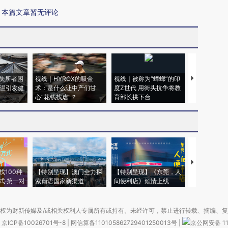
本篇文章暂无评论
失所者困
视线｜HYROX的吸金
视线｜被称为“蟑螂”的印
视线｜“入侵
高温引发健
术：是什么让中产们甘
度Z世代 用街头抗争将教
机”？难民潮
心“花钱找虐”？
育部长拱下台
飞地休达
【推广】走
找100种
【特别呈现】澳门全力探
【特别呈现】《东莞，人
会，让数智科
式·第一对
索葡语国家新渠道
间便利店》倾情上线
业
权为财新传媒及/或相关权利人专属所有或持有。未经许可，禁止进行转载、摘编、
京ICP备10026701号-8
|
网信算备110105862729401250013号
|
京公网安备 11