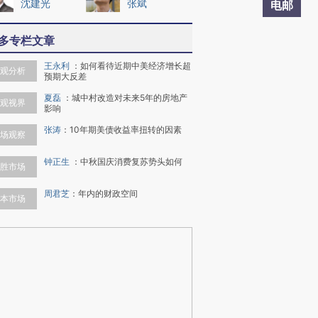
沈建光
张斌
电邮
多专栏文章
王永利
：
如何看待近期中美经济增长超
观分析
预期大反差
夏磊
：
城中村改造对未来5年的房地产
观视界
影响
张涛
：
10年期美债收益率扭转的因素
场观察
钟正生
：
中秋国庆消费复苏势头如何
胜市场
周君芝
：
年内的财政空间
本市场