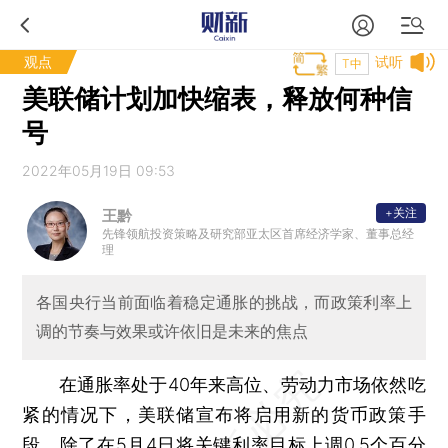
观点
试听
T中
美联储计划加快缩表，释放何种信
号
2022年05月19日 09:53
+关注
王黔
先锋领航投资策略及研究部亚太区首席经济学家、董事总经
理
各国央行当前面临着稳定通胀的挑战，而政策利率上
调的节奏与效果或许依旧是未来的焦点
在通胀率处于40年来高位、劳动力市场依然吃
紧的情况下，美联储宣布将启用新的货币政策手
段。除了在5月4日将关键利率目标上调0.5个百分