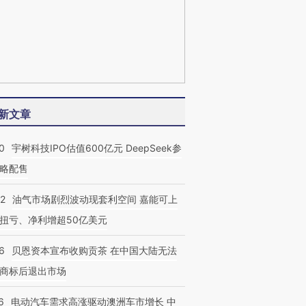
新文章
0
宇树科技IPO估值600亿元 DeepSeek参
略配售
22
油气市场剧烈波动现套利空间 嘉能可上
扭亏、净利增超50亿美元
6
贝恩资本宣布收购贡茶 在中国大陆无法
商标后退出市场
6
电动汽车需求高涨驱动澳洲车市增长 中