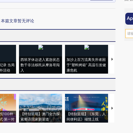
本篇文章暂无评论
西班牙休达进入紧急状态
加沙上百万流离失所者困
视线｜HYR
纪录 当局
数千非法移民从摩洛哥闯
于“塑料烤箱” 高温引发健
术：是什么
外活动
入
康危机
心“花钱找虐
【推广】走
找100种
【特别呈现】澳门全力探
【特别呈现】《东莞，人
会，让数智科
式·第一对
索葡语国家新渠道
间便利店》倾情上线
业