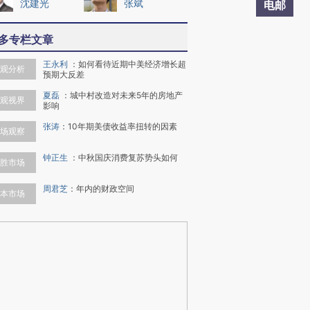
沈建光
张斌
电邮
多专栏文章
王永利
：
如何看待近期中美经济增长超
观分析
预期大反差
夏磊
：
城中村改造对未来5年的房地产
观视界
影响
张涛
：
10年期美债收益率扭转的因素
场观察
钟正生
：
中秋国庆消费复苏势头如何
胜市场
周君芝
：
年内的财政空间
本市场