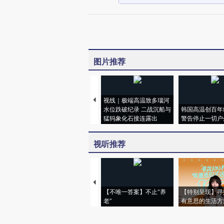
图片推荐
视线｜极端高温致多瑙河
水位跌破纪录 二战沉船与
韩国高温创百年
猛犸象化石接连露出
警告停止一切户
视听推荐
【不唯一答案】不止“养
【特别呈现】寻
老”
有意思的生活方