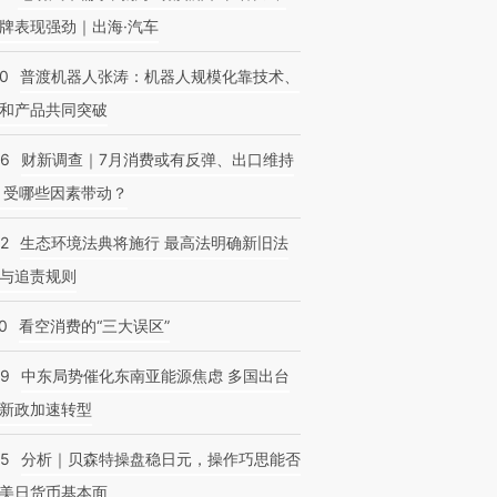
牌表现强劲｜出海·汽车
00
普渡机器人张涛：机器人规模化靠技术、
和产品共同突破
56
财新调查｜7月消费或有反弹、出口维持
 受哪些因素带动？
42
生态环境法典将施行 最高法明确新旧法
与追责规则
0
看空消费的“三大误区”
59
中东局势催化东南亚能源焦虑 多国出台
新政加速转型
05
分析｜贝森特操盘稳日元，操作巧思能否
美日货币基本面