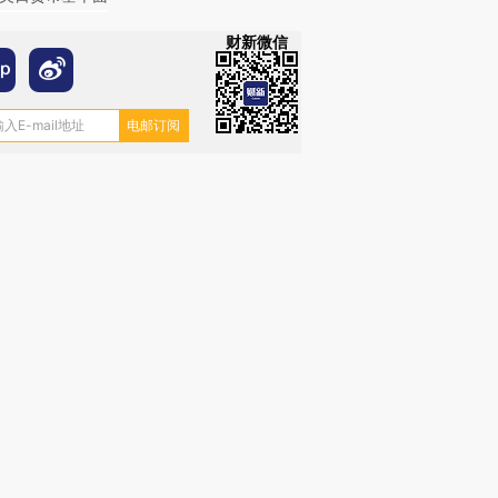
财新微信
OX的吸金
马航飞行员跨国走私7万
视线｜被称为“蟑螂”的印
让中产们甘
粒摇头丸 尿检体内含3种
度Z世代 用街头抗争将教
秘鲁纳斯
”？
毒品
育部长拱下台
13人遇难
进第四届链博
【商旅对话】华住集团
技“链”接产
【特别呈现】寻找100种
CFO：不靠规模取胜，华
【特别呈
有意思的生活方式·第三对
住三大增长引擎是什么？
有意思的