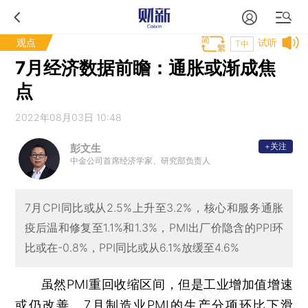
观点
试听
T中
7月经济数据前瞻：通胀或渐成焦
点
2022年08月03日 10:48
+关注
彭文生
中金公司首席经济学家、研究部负责人
7月CPI同比或从2.5%上升至3.2%，核心和服务通胀
疫后温和修复至1.1%和1.3%，PMI出厂价隐含的PPI环
比或在-0.8%，PPI同比或从6.1%放缓至4.6%
虽然PMI重回收缩区间，但是工业增加值增速
或仍改善。7月制造业PMI的生产分项环比下滑