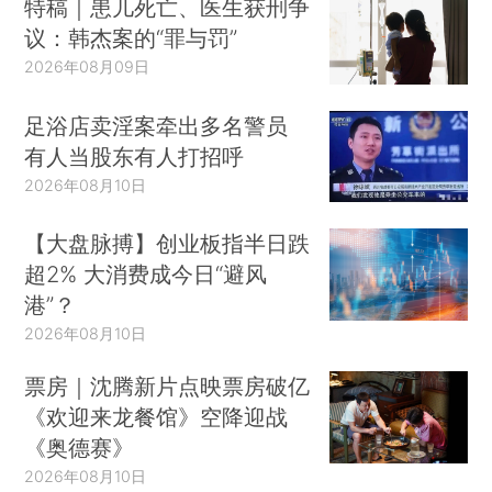
特稿｜患儿死亡、医生获刑争
议：韩杰案的“罪与罚”
2026年08月09日
足浴店卖淫案牵出多名警员
有人当股东有人打招呼
2026年08月10日
【大盘脉搏】创业板指半日跌
超2% 大消费成今日“避风
港”？
2026年08月10日
票房｜沈腾新片点映票房破亿
《欢迎来龙餐馆》空降迎战
《奥德赛》
2026年08月10日